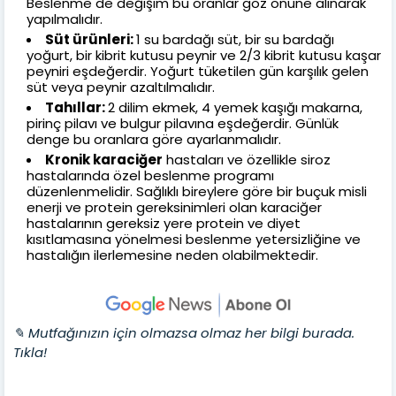
Beslenme de değişim bu oranlar göz önüne alınarak
yapılmalıdır.
Süt ürünleri:
1 su bardağı süt, bir su bardağı
yoğurt, bir kibrit kutusu peynir ve 2/3 kibrit kutusu kaşar
peyniri eşdeğerdir. Yoğurt tüketilen gün karşılık gelen
süt veya peynir azaltılmalıdır.
Tahıllar:
2 dilim ekmek, 4 yemek kaşığı makarna,
pirinç pilavı ve bulgur pilavına eşdeğerdir. Günlük
denge bu oranlara göre ayarlanmalıdır.
Kronik karaciğer
hastaları ve özellikle siroz
hastalarında özel beslenme programı
düzenlenmelidir. Sağlıklı bireylere göre bir buçuk misli
enerji ve protein gereksinimleri olan karaciğer
hastalarının gereksiz yere protein ve diyet
kısıtlamasına yönelmesi beslenme yetersizliğine ve
hastalığın ilerlemesine neden olabilmektedir.
✎ Mutfağınızın için olmazsa olmaz her bilgi burada.
Tıkla!