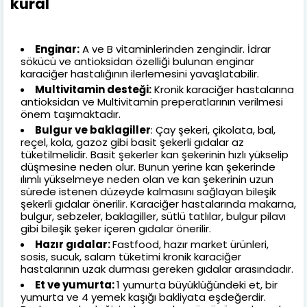
kural
Enginar:
A ve B vitaminlerinden zengindir. İdrar
sökücü ve antioksidan özelliği bulunan enginar
karaciğer hastalığının ilerlemesini yavaşlatabilir.
Multivitamin desteği:
Kronik karaciğer hastalarına
antioksidan ve Multivitamin preperatlarının verilmesi
önem taşımaktadır.
Bulgur ve baklagiller
: Çay şekeri, çikolata, bal,
reçel, kola, gazoz gibi basit şekerli gıdalar az
tüketilmelidir. Basit şekerler kan şekerinin hızlı yükselip
düşmesine neden olur. Bunun yerine kan şekerinde
ılımlı yükselmeye neden olan ve kan şekerinin uzun
sürede istenen düzeyde kalmasını sağlayan bileşik
şekerli gıdalar önerilir. Karaciğer hastalarında makarna,
bulgur, sebzeler, baklagiller, sütlü tatlılar, bulgur pilavı
gibi bileşik şeker içeren gıdalar önerilir.
Hazır gıdalar:
Fastfood, hazır market ürünleri,
sosis, sucuk, salam tüketimi kronik karaciğer
hastalarının uzak durması gereken gıdalar arasındadır.
Et ve yumurta:
1 yumurta büyüklüğündeki et, bir
yumurta ve 4 yemek kaşığı bakliyata eşdeğerdir.