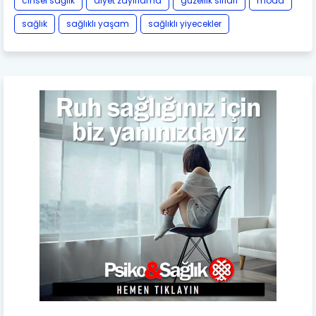
cinsel sağlık
diyet zayıflama
güzellik sırları
moda
sağlık
sağlıklı yaşam
sağlıklı yiyecekler