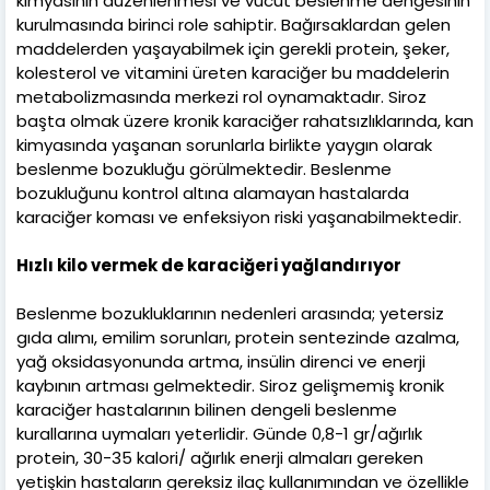
kimyasının düzenlenmesi ve vücut beslenme dengesinin
kurulmasında birinci role sahiptir. Bağırsaklardan gelen
maddelerden yaşayabilmek için gerekli protein, şeker,
kolesterol ve vitamini üreten karaciğer bu maddelerin
metabolizmasında merkezi rol oynamaktadır. Siroz
başta olmak üzere kronik karaciğer rahatsızlıklarında, kan
kimyasında yaşanan sorunlarla birlikte yaygın olarak
beslenme bozukluğu görülmektedir. Beslenme
bozukluğunu kontrol altına alamayan hastalarda
karaciğer koması ve enfeksiyon riski yaşanabilmektedir.
Hızlı kilo vermek de karaciğeri yağlandırıyor
Beslenme bozukluklarının nedenleri arasında; yetersiz
gıda alımı, emilim sorunları, protein sentezinde azalma,
yağ oksidasyonunda artma, insülin direnci ve enerji
kaybının artması gelmektedir. Siroz gelişmemiş kronik
karaciğer hastalarının bilinen dengeli beslenme
kurallarına uymaları yeterlidir. Günde 0,8-1 gr/ağırlık
protein, 30-35 kalori/ ağırlık enerji almaları gereken
yetişkin hastaların gereksiz ilaç kullanımından ve özellikle