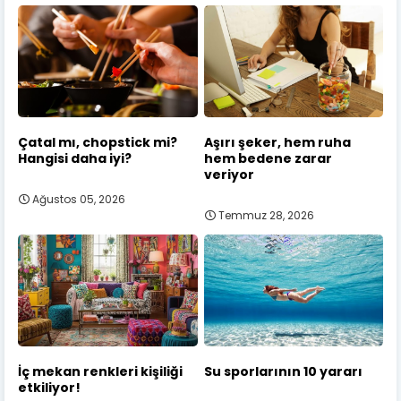
Çatal mı, chopstick mi?
Aşırı şeker, hem ruha
Hangisi daha iyi?
hem bedene zarar
veriyor
Ağustos 05, 2026
Temmuz 28, 2026
İç mekan renkleri kişiliği
Su sporlarının 10 yararı
etkiliyor!