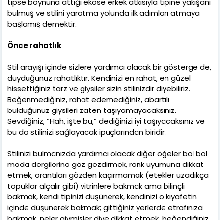
tipse boynuna attığı ekose erkek atkısıyla tipine yakışanı
bulmuş ve stilini yaratma yolunda ilk adımları atmaya
başlamış demektir.
Önce rahatlık
Stil arayışı içinde sizlere yardımcı olacak bir gösterge de,
duyduğunuz rahatlıktır. Kendinizi en rahat, en güzel
hissettiğiniz tarz ve giysiler sizin stilinizdir diyebiliriz.
Beğenmediğiniz, rahat edemediğiniz, abartılı
bulduğunuz giysileri zaten taşıyamayacaksınız.
Sevdiğiniz, “Hah, işte bu,” dediğinizi iyi taşıyacaksınız ve
bu da stilinizi sağlayacak ipuçlarından biridir.
Stilinizi bulmanızda yardımcı olacak diğer öğeler bol bol
moda dergilerine göz gezdirmek, renk uyumuna dikkat
etmek, orantıları gözden kaçırmamak (etekler uzadıkça
topuklar alçalır gibi) vitrinlere bakmak ama bilinçli
bakmak, kendi tipinizi düşünerek, kendinizi o kıyafetin
içinde düşünerek bakmak; gittiğiniz yerlerde etrafınıza
bakmak, neler giymişler diye dikkat etmek, beğendiğiniz