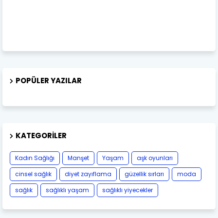
POPÜLER YAZILAR
KATEGORILER
Kadın Sağlığı
Manşet
Yaşam
aşk oyunları
cinsel sağlık
diyet zayıflama
güzellik sırları
moda
sağlık
sağlıklı yaşam
sağlıklı yiyecekler