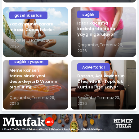
sağlık
güzellik sırları
İdrar kaçırma
Yaz aylarının zararlı
kadınlarda daha
mirası; Güneş lekeleri
yaygın görülüyor
Pazartesi, Temmuz 20,
Çarşamba, Temmuz 29,
2026
2026
sağlıklı yaşam
Advertorial
Meme kanseri
tedavisinde yeni
Dossha, Activewear’ın
destekleyici D Vitamini
Ötesinde Bir Topluluk
olabilir mi!
Kültürü İnşa Ediyor
Çarşamba, Temmuz 29,
Perşembe, Temmuz 23,
2026
2026