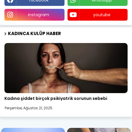
instagram
youtube
KADINCA KULÜP HABER
Ruh Sağlığı
Kadına şiddet birçok psikiyatrik sorunun sebebi
Perşembe, Ağustos 21, 2025