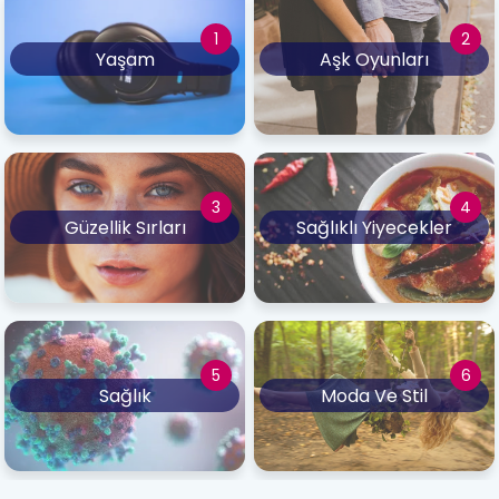
Yaşam
Aşk Oyunları
Güzellik Sırları
Sağlıklı Yiyecekler
Sağlık
Moda Ve Stil