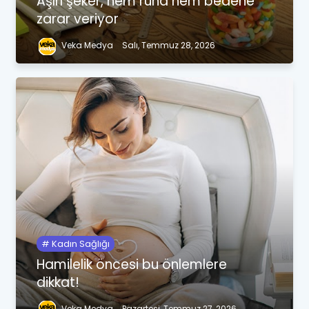
Aşırı şeker, hem ruha hem bedene
zarar veriyor
Veka Medya
Salı, Temmuz 28, 2026
Kadın Sağlığı
Hamilelik öncesi bu önlemlere
dikkat!
Veka Medya
Pazartesi, Temmuz 27, 2026