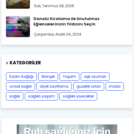
Salı, Temmuz 28, 2026
Dansöz Kiralama ile Unutulmaz
Eğlencelerinizin Yıldızını Seçin
Çarşamba, Aralık 04, 2024
KATEGORILER
Kadın Sağlığı
Manşet
Yaşam
aşk oyunları
cinsel sağlık
diyet zayıflama
güzellik sırları
moda
sağlık
sağlıklı yaşam
sağlıklı yiyecekler