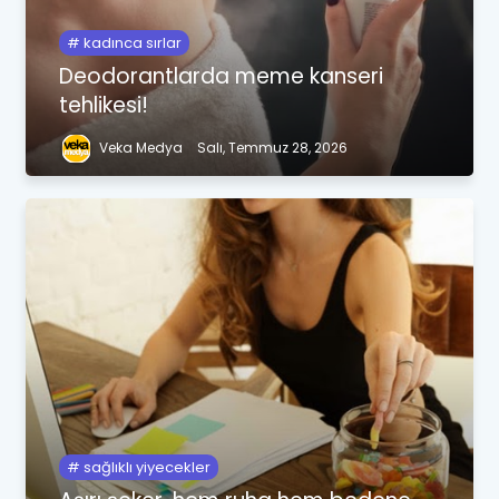
kadınca sırlar
Deodorantlarda meme kanseri
tehlikesi!
Veka Medya
Salı, Temmuz 28, 2026
sağlıklı yiyecekler