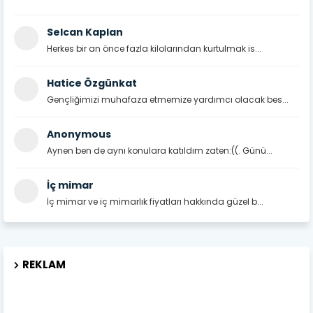
Selcan Kaplan
Herkes bir an önce fazla kilolarından kurtulmak is...
Hatice Özgünkat
Gençliğimizi muhafaza etmemize yardımcı olacak bes...
Anonymous
Aynen ben de aynı konulara katıldım zaten:((. Günü...
İç mimar
İç mimar ve iç mimarlık fiyatları hakkında güzel b...
REKLAM