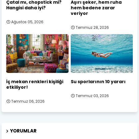
Çatal mı, chopstick mi?
Aşırı şeker, hem ruha
Hangisi daha iyi?
hem bedene zarar
veriyor
Ağustos 05, 2026
Temmuz 28, 2026
İç mekan renkleri kişiliği
Su sporlarının 10 yararı
etkiliyor!
Temmuz 03, 2026
Temmuz 06, 2026
YORUMLAR