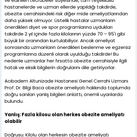
ve edinilen tecrübeler sayesinde, tam teşekküllü
hastanelerde ve uzman ellerde yapıldığı takdirde,
obezite cerrahisindeki risk diğer mide ameliyatlarından
daha yüksek olmuyor. Üstelik hastalar uzmanların
önerdikleri diyet ve spor programlarına uydukları
takdirde 2 yıl içinde fazla kilolarının yüzde 70 – 95'i gibi
büyük bir oranından kurtulabiliyor. Ancak ameliyat
sonrasında uzmanların önerdikleri beslenme ve egzersiz
programlarına düzenli olarak uyulduğu takdirde! Bu
nedenle uzmanlar her fırsatta obezite cerrahisiyle ilgili
hatalı ve eksik bilgilerin doğrularını dile getiriyorlar.
Acıbadem Altunizade Hastanesi Genel Cerrahi Uzmanı
Prof. Dr. Bilgi Baca obezite ameliyatı hakkında toplumda
doğru sanılan yanlış bilgileri anlattı, önemli uyarılarda
bulundu.
Yanlış: Fazla kilosu olan herkes obezite ameliyatı
olabilir
Doğrusu: Kilolu olan herkesin obezite ameliyatı