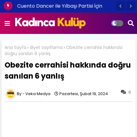
Cuento Dancer ile Yılbaşı Partisi İçin
Oryantal ve Dansöz Kiralama
Ana Sayfa
diyet zayıflama
Obezite cerrahisi hakkında
doğru sanılan 6 yanlış
Obezite cerrahisi hakkında doğru
sanılan 6 yanlış
0
Veka Medya
Pazartesi, Şubat 19, 2024