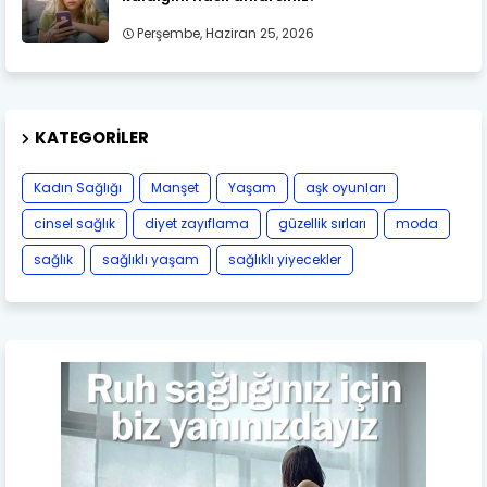
Perşembe, Haziran 25, 2026
KATEGORILER
Kadın Sağlığı
Manşet
Yaşam
aşk oyunları
cinsel sağlık
diyet zayıflama
güzellik sırları
moda
sağlık
sağlıklı yaşam
sağlıklı yiyecekler