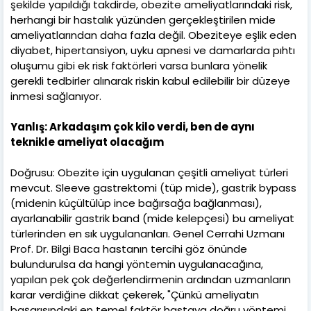
şekilde yapıldığı takdirde, obezite ameliyatlarındaki risk,
herhangi bir hastalık yüzünden gerçekleştirilen mide
ameliyatlarından daha fazla değil. Obeziteye eşlik eden
diyabet, hipertansiyon, uyku apnesi ve damarlarda pıhtı
oluşumu gibi ek risk faktörleri varsa bunlara yönelik
gerekli tedbirler alınarak riskin kabul edilebilir bir düzeye
inmesi sağlanıyor.
Yanlış: Arkadaşım çok kilo verdi, ben de aynı
teknikle ameliyat olacağım
Doğrusu: Obezite için uygulanan çeşitli ameliyat türleri
mevcut. Sleeve gastrektomi (tüp mide), gastrik bypass
(midenin küçültülüp ince bağırsağa bağlanması),
ayarlanabilir gastrik band (mide kelepçesi) bu ameliyat
türlerinden en sık uygulananları. Genel Cerrahi Uzmanı
Prof. Dr. Bilgi Baca hastanın tercihi göz önünde
bulundurulsa da hangi yöntemin uygulanacağına,
yapılan pek çok değerlendirmenin ardından uzmanların
karar verdiğine dikkat çekerek, "Çünkü ameliyatın
başarısındaki en temel faktör hastaya doğru yöntemi