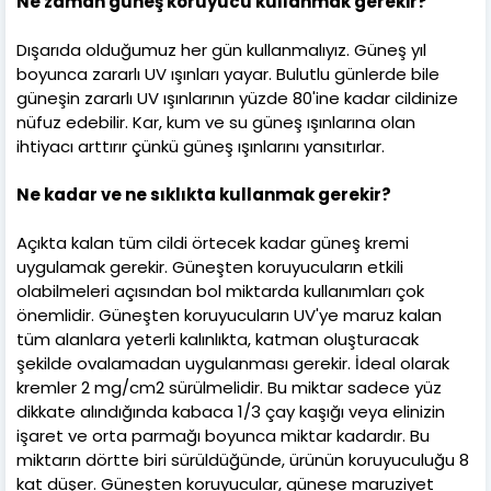
Ne zaman güneş koruyucu kullanmak gerekir?
Dışarıda olduğumuz her gün kullanmalıyız. Güneş yıl
boyunca zararlı UV ışınları yayar. Bulutlu günlerde bile
güneşin zararlı UV ışınlarının yüzde 80'ine kadar cildinize
nüfuz edebilir. Kar, kum ve su güneş ışınlarına olan
ihtiyacı arttırır çünkü güneş ışınlarını yansıtırlar.
Ne kadar ve ne sıklıkta kullanmak gerekir?
Açıkta kalan tüm cildi örtecek kadar güneş kremi
uygulamak gerekir. Güneşten koruyucuların etkili
olabilmeleri açısından bol miktarda kullanımları çok
önemlidir. Güneşten koruyucuların UV'ye maruz kalan
tüm alanlara yeterli kalınlıkta, katman oluşturacak
şekilde ovalamadan uygulanması gerekir. İdeal olarak
kremler 2 mg/cm2 sürülmelidir. Bu miktar sadece yüz
dikkate alındığında kabaca 1/3 çay kaşığı veya elinizin
işaret ve orta parmağı boyunca miktar kadardır. Bu
miktarın dörtte biri sürüldüğünde, ürünün koruyuculuğu 8
kat düşer. Güneşten koruyucular, güneşe maruziyet