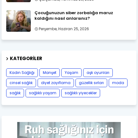
Çocuğunuzun siber zorbalığa maruz
kaldığını nasıl anlarsınız?
Perşembe, Haziran 25, 2026
KATEGORILER
Kadın Sağlığı
Manşet
Yaşam
aşk oyunları
cinsel sağlık
diyet zayıflama
güzellik sırları
moda
sağlık
sağlıklı yaşam
sağlıklı yiyecekler