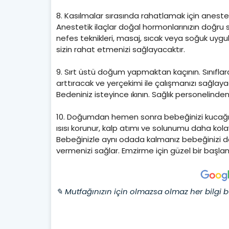
8. Kasılmalar sırasında rahatlamak için anestet
Anestetik ilaçlar doğal hormonlarınızın doğru
nefes teknikleri, masaj, sıcak veya soğuk uygul
sizin rahat etmenizi sağlayacaktır.
9. Sırt üstü doğum yapmaktan kaçının. Sınıflard
arttıracak ve yerçekimi ile çalışmanızı sağlayac
Bedeniniz isteyince ıkının. Sağlık personelinde
10. Doğumdan hemen sonra bebeğinizi kucağınız
ısısı korunur, kalp atımı ve solunumu daha kol
Bebeğinizle aynı odada kalmanız bebeğinizi da
vermenizi sağlar. Emzirme için güzel bir başlan
✎ Mutfağınızın için olmazsa olmaz her bilgi b