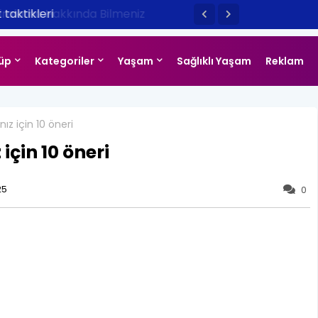
taktikleri
üp
Kategoriler
Yaşam
Sağlıklı Yaşam
Reklam
 için 10 öneri
in 10 öneri
25
0