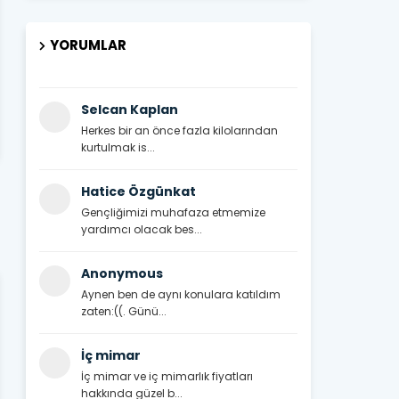
YORUMLAR
Selcan Kaplan
Herkes bir an önce fazla kilolarından
kurtulmak is...
Hatice Özgünkat
Gençliğimizi muhafaza etmemize
yardımcı olacak bes...
Anonymous
Aynen ben de aynı konulara katıldım
zaten:((. Günü...
İç mimar
İç mimar ve iç mimarlık fiyatları
hakkında güzel b...