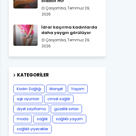
olabilir mi!
Çarşamba, Temmuz 29,
2026
İdrar kaçırma kadınlarda
daha yaygın görülüyor
Çarşamba, Temmuz 29,
2026
KATEGORILER
Kadın Sağlığı
Manşet
Yaşam
aşk oyunları
cinsel sağlık
diyet zayıflama
güzellik sırları
moda
sağlık
sağlıklı yaşam
sağlıklı yiyecekler