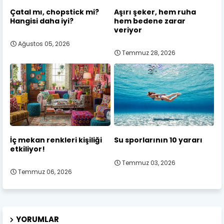
Çatal mı, chopstick mi?
Aşırı şeker, hem ruha
Hangisi daha iyi?
hem bedene zarar
veriyor
Ağustos 05, 2026
Temmuz 28, 2026
İç mekan renkleri kişiliği
Su sporlarının 10 yararı
etkiliyor!
Temmuz 03, 2026
Temmuz 06, 2026
YORUMLAR