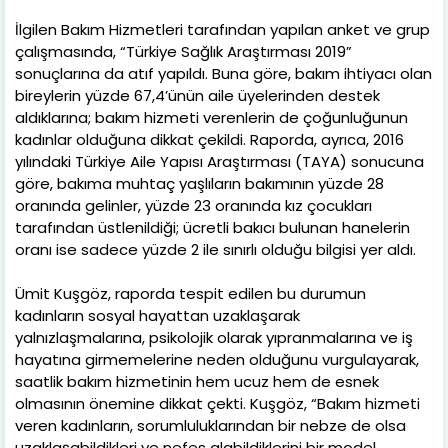
İlgilen Bakım Hizmetleri tarafından yapılan anket ve grup
çalışmasında, “Türkiye Sağlık Araştırması 2019”
sonuçlarına da atıf yapıldı. Buna göre, bakım ihtiyacı olan
bireylerin yüzde 67,4’ünün aile üyelerinden destek
aldıklarına; bakım hizmeti verenlerin de çoğunluğunun
kadınlar olduğuna dikkat çekildi. Raporda, ayrıca, 2016
yılındaki Türkiye Aile Yapısı Araştırması (TAYA) sonucuna
göre, bakıma muhtaç yaşlıların bakımının yüzde 28
oranında gelinler, yüzde 23 oranında kız çocukları
tarafından üstlenildiği; ücretli bakıcı bulunan hanelerin
oranı ise sadece yüzde 2 ile sınırlı olduğu bilgisi yer aldı.
Ümit Kuşgöz, raporda tespit edilen bu durumun
kadınların sosyal hayattan uzaklaşarak
yalnızlaşmalarına, psikolojik olarak yıpranmalarına ve iş
hayatına girmemelerine neden olduğunu vurgulayarak,
saatlik bakım hizmetinin hem ucuz hem de esnek
olmasının önemine dikkat çekti. Kuşgöz, “Bakım hizmeti
veren kadınların, sorumluluklarından bir nebze de olsa
uzaklaşabildikleri ve nefes alabildiklerini bir model