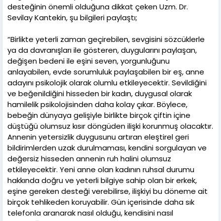
desteğinin önemli olduğuna dikkat çeken Uzm. Dr.
Sevilay Kantekin, şu bilgileri paylaştı;
“Birlikte yeterli zaman geçirebilen, sevgisini sözcüklerle
ya da davranışları ile gösteren, duygularını paylaşan,
değişen bedeni ile eşini seven, yorgunluğunu
anlayabilen, evde sorumluluk paylaşabilen bir eş, anne
adayını psikolojik olarak olumlu etkileyecektir. Sevildiğini
ve beğenildiğini hisseden bir kadın, duygusal olarak
hamilelik psikolojisinden daha kolay çıkar. Böylece,
bebeğin dünyaya gelişiyle birlikte birçok çiftin içine
düştüğü olumsuz kısır döngüden ilişki korunmuş olacaktır.
Annenin yetersizlik duygusunu artıran eleştirel geri
bildirimlerden uzak durulmaması, kendini sorgulayan ve
değersiz hisseden annenin ruh halini olumsuz
etkileyecektir. Yeni anne olan kadının ruhsal durumu
hakkında doğru ve yeterli bilgiye sahip olan bir erkek,
eşine gereken desteği verebilirse, ilişkiyi bu döneme ait
birçok tehlikeden koruyabilir. Gün içerisinde daha sık
telefonla aranarak nasıl olduğu, kendisini nasıl