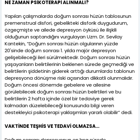
NE ZAMAN PSİKOTERAPİ ALINMALI?
Yapılan çalışmalarda doğum sonrası hüzün tablosunun
premenstrual disfori, gebelikteki disforik duygudurum,
özgeçmişte ve ailede depresyon öyküsü ile ilişkili
olduğunun saptandığını vurgulayan Uzm. Dr. Sevilay
Kantekin, “Doğum sonrası hüzün olgularının yüzde
20'sinde doğum sonrası 1. yılda majör depresyon
gelişebileceği ileri sürülmektedir. Doğum sonrası hüzün
yaşayanların belirtilerinin beklenen sürede geçmediği ve
belirtilerin şiddetinin giderek arttığı durumlarda tablonun
depresyona dönüşme riski açısından dikkatli olunmalıdır.
Doğum öncesi dönemde gebelere ve ailesine
görülebilecek doğum sonrası hüzün belirtileri ve bu
belirtilerin 2 hafta içinde özel bir tedaviye gerek
kalmadan düzelebileceği konusunda bilgi veren
destekleyici psikoterapi yaklaşımları yararlı olabilir” dedi.
VAKTİNDE TEŞHİS VE TEDAVİ OLMAZSA…
Doğum sonrası depresyonun en kısa sürede