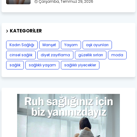
Çarşamba, Temmuz 29, 2026
KATEGORILER
Kadın Sağlığı
Manşet
Yaşam
aşk oyunları
cinsel sağlık
diyet zayıflama
güzellik sırları
moda
sağlık
sağlıklı yaşam
sağlıklı yiyecekler