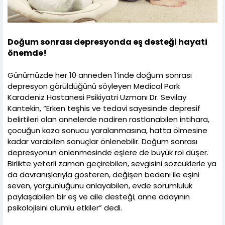
Doğum sonrası depresyonda eş desteği hayati
önemde!
Günümüzde her 10 anneden 1’inde doğum sonrası
depresyon görüldüğünü söyleyen Medical Park
Karadeniz Hastanesi Psikiyatri Uzmanı Dr. Sevilay
Kantekin, “Erken teşhis ve tedavi sayesinde depresif
belirtileri olan annelerde nadiren rastlanabilen intihara,
çocuğun kaza sonucu yaralanmasına, hatta ölmesine
kadar varabilen sonuçlar önlenebilir. Doğum sonrası
depresyonun önlenmesinde eşlere de büyük rol düşer.
Birlikte yeterli zaman geçirebilen, sevgisini sözcüklerle ya
da davranışlarıyla gösteren, değişen bedeni ile eşini
seven, yorgunluğunu anlayabilen, evde sorumluluk
paylaşabilen bir eş ve aile desteği; anne adayının
psikolojisini olumlu etkiler” dedi.