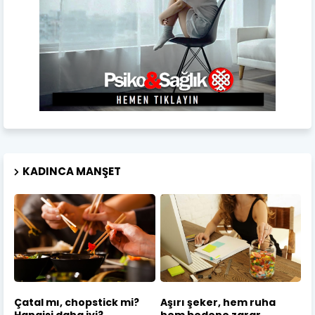
KADINCA MANŞET
Çatal mı, chopstick mi?
Aşırı şeker, hem ruha
Hangisi daha iyi?
hem bedene zarar