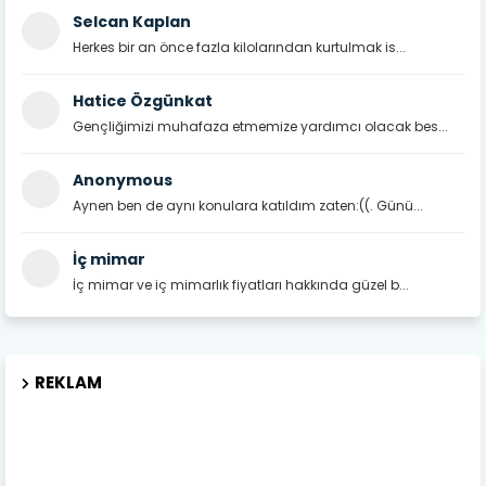
Selcan Kaplan
Herkes bir an önce fazla kilolarından kurtulmak is...
Hatice Özgünkat
Gençliğimizi muhafaza etmemize yardımcı olacak bes...
Anonymous
Aynen ben de aynı konulara katıldım zaten:((. Günü...
İç mimar
İç mimar ve iç mimarlık fiyatları hakkında güzel b...
REKLAM