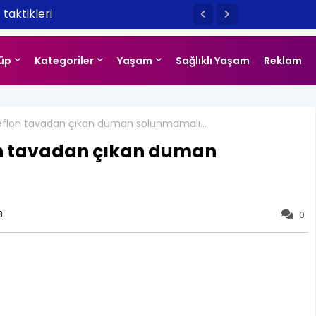
taktikleri
üp
Kategoriler
Yaşam
Sağlıklı Yaşam
Reklam
Teflon tavadan çıkan duman solunmamalı…
on tavadan çıkan duman
3
0