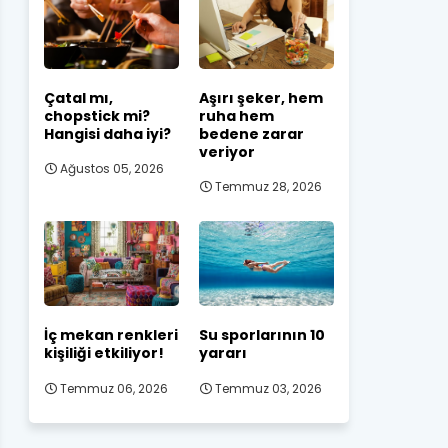
Çatal mı,
Aşırı şeker, hem
chopstick mi?
ruha hem
Hangisi daha iyi?
bedene zarar
veriyor
Ağustos 05, 2026
Temmuz 28, 2026
İç mekan renkleri
Su sporlarının 10
kişiliği etkiliyor!
yararı
Temmuz 06, 2026
Temmuz 03, 2026