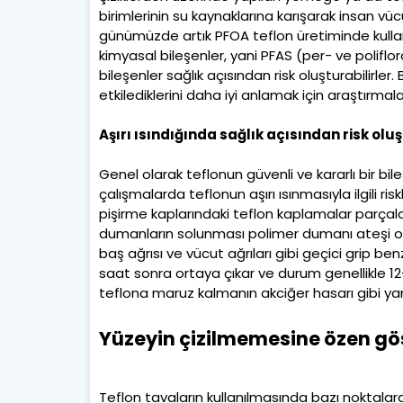
birimlerinin su kaynaklarına karışarak insan vü
günümüzde artık PFOA teflon üretiminde kullan
kimyasal bileşenler, yani PFAS (per- ve poliflor
bileşenler sağlık açısından risk oluşturabilirler
etkilediklerini daha iyi anlamak için araştırma
Aşırı ısındığında sağlık açısından risk olu
Genel olarak teflonun güvenli ve kararlı bir bil
çalışmalarda teflonun aşırı ısınmasıyla ilgili ri
pişirme kaplarındaki teflon kaplamalar parçal
dumanların solunması polimer dumanı ateşi ola
baş ağrısı ve vücut ağrıları gibi geçici grip b
saat sonra ortaya çıkar ve durum genellikle 12-4
teflona maruz kalmanın akciğer hasarı gibi yan et
Yüzeyin çizilmemesine özen gös
Teflon tavaların kullanılmasında bazı noktalar