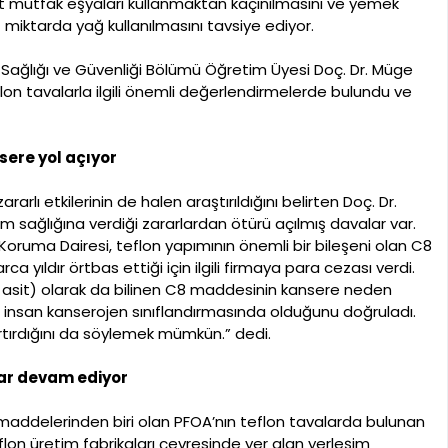
rt mutfak eşyaları kullanmaktan kaçınılmasını ve yemek
miktarda yağ kullanılmasını tavsiye ediyor.
 İş Sağlığı ve Güvenliği Bölümü Öğretim Üyesi Doç. Dr. Müge
flon tavalarla ilgili önemli değerlendirmelerde bulundu ve
nsere yol açıyor
rarlı etkilerinin de halen araştırıldığını belirten Doç. Dr.
lum sağlığına verdiği zararlardan ötürü açılmış davalar var.
oruma Dairesi, teflon yapımının önemli bir bileşeni olan C8
ca yıldır örtbas ettiği için ilgili firmaya para cezası verdi.
il asit) olarak da bilinen C8 maddesinin kansere neden
ası insan kanserojen sınıflandırmasında olduğunu doğruladı.
artırdığını da söylemek mümkün.” dedi.
lar devam ediyor
addelerinden biri olan PFOA’nın teflon tavalarda bulunan
lon üretim fabrikaları çevresinde yer alan yerleşim