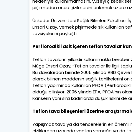
nedeniyle kullanılmamasını, yüzeyi çizecek se
pişirmeden önce çizilmesini önlemek üzere az 
Üsküdar Üniversitesi Sağlık Bilimleri Fakültesi
Ensari Özay, yemek pişirmede sık kullanılan te
tavsiyelerini paylaştı.
Perfloroalkil asit içeren teflon tavalar ka
Teflon tavaların yıllardır kullanılmakla beraber za
Müge Ensari Özay, “Teflon tavalar ile ilgili top
Bu davalardan birinde 2005 yılında ABD Çevre K
olarak bilinen maddenin sağlık tehlikelerini onlar
Teflon yapımında kullanılan PFOA (Perfloroalk
olduğu biliniyor. 2006 yılında EPA, PFOA'nın ol
Kanserin yanı sıra kadınlarda düşük riskini de 
Teflon tava bileşenleri üzerine araştırma
Yapışmaz tava ya da tencerelerin en önemli m
çiziklerden üzerinde yapılan yemeğe ya da tef