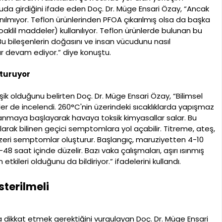
cuda girdiğini ifade eden Doç. Dr. Müge Ensari Özay, “Ancak
ılmıyor. Teflon ürünlerinden PFOA çıkarılmış olsa da başka
oaklil maddeler) kullanılıyor. Teflon ürünlerde bulunan bu
. Bu bileşenlerin doğasını ve insan vücudunu nasıl
lar devam ediyor.” diye konuştu.
şturuyor
eşik olduğunu belirten Doç. Dr. Müge Ensari Özay, “Bilimsel
skler de incelendi. 260°C'nin üzerindeki sıcaklıklarda yapışmaz
anmaya başlayarak havaya toksik kimyasallar salar. Bu
rak bilinen geçici semptomlara yol açabilir. Titreme, ateş,
enzeri semptomlar oluşturur. Başlangıç, maruziyetten 4-10
8 saat içinde düzelir. Bazı vaka çalışmaları, aşırı ısınmış
kileri olduğunu da bildiriyor.” ifadelerini kullandı.
terilmeli
a dikkat etmek gerektiğini vurgulayan Doç. Dr. Müge Ensari