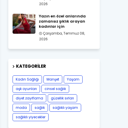
2026
Yazın en özel anlarında
zamansız şıklık arayan
kadınlar için
Çarşamba, Temmuz 08,
2026
KATEGORILER
Kadın Sağlığı
Manşet
Yaşam
aşk oyunları
cinsel sağlık
diyet zayıflama
güzellik sırları
moda
sağlık
sağlıklı yaşam
sağlıklı yiyecekler