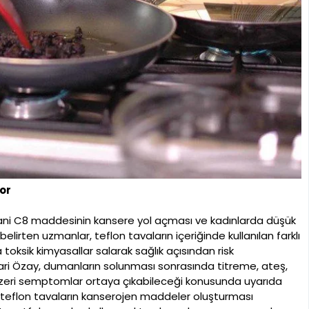
or
t yani C8 maddesinin kansere yol açması ve kadınlarda düşük
 belirten uzmanlar, teflon tavaların içeriğinde kullanılan farklı
toksik kimyasallar salarak sağlık açısından risk
ari Özay, dumanların solunması sonrasında titreme, ateş,
benzeri semptomlar ortaya çıkabileceği konusunda uyarıda
iş teflon tavaların kanserojen maddeler oluşturması