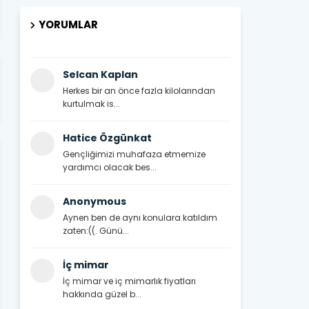
YORUMLAR
Selcan Kaplan
Herkes bir an önce fazla kilolarından
kurtulmak is...
Hatice Özgünkat
Gençliğimizi muhafaza etmemize
yardımcı olacak bes...
Anonymous
Aynen ben de aynı konulara katıldım
zaten:((. Günü...
İç mimar
İç mimar ve iç mimarlık fiyatları
hakkında güzel b...