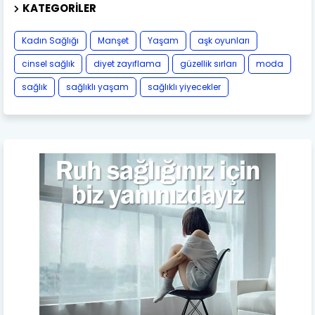
KATEGORILER
Kadın Sağlığı
Manşet
Yaşam
aşk oyunları
cinsel sağlık
diyet zayıflama
güzellik sırları
moda
sağlık
sağlıklı yaşam
sağlıklı yiyecekler