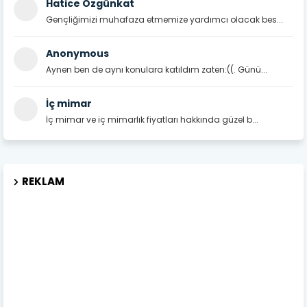
Hatice Özgünkat
Gençliğimizi muhafaza etmemize yardımcı olacak bes...
Anonymous
Aynen ben de aynı konulara katıldım zaten:((. Günü...
İç mimar
İç mimar ve iç mimarlık fiyatları hakkında güzel b...
REKLAM