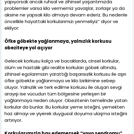
yapıyorsak ancak ruhsal ve zihinsel yaşantımızda
problemler varsa kilo vermemiz yavaşlar, zorlaşır ya da
aksine ne yapsak kilo almaya devam ederiz. Bu nedenle
öncelikle hayattaki korkularımızı yenmeliyiz” diyor ve
ekliyor:
Öfke göbekte yağlanmaya, yalnızlık korkusu
obeziteye yol açıyor
Gelecek korkusu kalça ve bacaklarda, cinsel korkular,
ölüm ve hastalık gibi realite korkuları göbek altında,
zihinsel egolarımızın yarattığı başarısızlık korkusu ile aşırı
öfke göbekte yağlanmaya ve kilo birikimine sebep
oluyor. Yalnızlık ve terk edilme korkusu ile oluşan sevgi
arayışı ise vücudun tüm bölgesine yerleşen bir
yağlanmaya neden oluyor. Obezitenin temelinde yatan
korkular da bunlar. Bu korkular yeme isteğini, yemekten
haz almayı ve yiyerek duygusal doyuma ulaşma isteğini
artırıyor.
Korkularımızla baş edemezsek “yoyo sendromu”