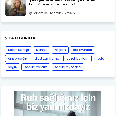
kaldığını nasıl anlarsınız?
Perşembe, Haziran 25, 2026
KATEGORILER
Kadın Sağlığı
Manşet
Yaşam
aşk oyunları
cinsel sağlık
diyet zayıflama
güzellik sırları
moda
sağlık
sağlıklı yaşam
sağlıklı yiyecekler