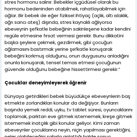
stres hormonu salınır. Bebekler içgüdüsel olarak bu
hormonu bedeninden atabilmek, rahatlayabilmek için
ağlar. Bir bebek de eğer fiziksel ihtiyaç (açlık, altı ıslaklık,
ağrı sancı ateş) dışında, stres kaynaklı ağlıyorsa
ebeveynin şefkatle bebeğinin sakinleşene kadar kendini
regüle etmesine fırsat vermesi gerekir. Bunu dikkatini
başka şeylere çekmek, gezdirmek, gibi çocuğun
ağlamasını bastırmak yerine şefkatle konuşarak
bebeğini korkmuş olduğunu, onun duygusunu anladığını
onunla konuşarak, tensel temas etmesi çocuğunun
güvende olduğunu bebeğine hissettirmesi gerekir.”
Çocuklar deneyimleyerek öğrenir
Dünyaya getirdikleri bebek büyüdükçe ebeveynlerin baş
etmekte zorlandıkları konular da değişiyor. Bunların
başında yemek reddi, uyku, tv tablet süresi, oyuncaklarını
toplamak, parktan eve gitmek istememek, kreşe gitmek
istememek inatçılık gibi konular geliyor. Kimi zaman
ebeveynler çocuklarına neyin, niçin yapılması gerektiğini,
neler olabileceğini sabırla anlattığı halde sonuç