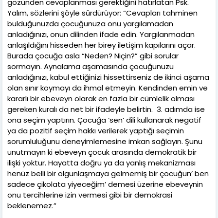
gözünden cevaplanması gerektiğini hatırlatan Psk.
Yalım, sözlerini şöyle sürdürüyor: “Cevapları tahminen
bulduğunuzda çocuğunuza onu yargılamadan
anladığınızı, onun dilinden ifade edin. Yargılanmadan
anlaşıldığını hisseden her birey iletişim kapılarını açar.
Burada çocuğa asla “Neden? Niçin?” gibi sorular
sormayın. Aynalama aşamasında çocuğunuzu
anladığınızı, kabul ettiğinizi hissettirseniz de ikinci aşama
olan sınır koymayı da ihmal etmeyin. Kendinden emin ve
kararlı bir ebeveyn olarak en fazla bir cümlelik olması
gereken kuralı da net bir ifadeyle belirtin. 3. adımda ise
ona seçim yaptırın. Çocuğa ‘sen’ dili kullanarak negatif
ya da pozitif seçim hakkı verilerek yaptığı seçimin
sorumluluğunu deneyimlemesine imkan sağlayın. Şunu
unutmayın ki ebeveyn çocuk arasında demokratik bir
ilişki yoktur. Hayatta doğru ya da yanlış mekanizması
henüz belli bir olgunlaşmaya gelmemiş bir çocuğun’ ben
sadece çikolata yiyeceğim’ demesi üzerine ebeveynin
onu tercihlerine izin vermesi gibi bir demokrasi
beklenemez.”