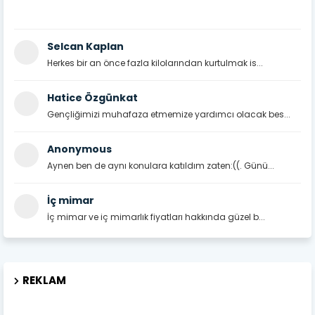
Selcan Kaplan
Herkes bir an önce fazla kilolarından kurtulmak is...
Hatice Özgünkat
Gençliğimizi muhafaza etmemize yardımcı olacak bes...
Anonymous
Aynen ben de aynı konulara katıldım zaten:((. Günü...
İç mimar
İç mimar ve iç mimarlık fiyatları hakkında güzel b...
REKLAM