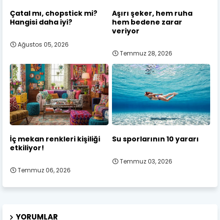
Çatal mı, chopstick mi?
Aşırı şeker, hem ruha
Hangisi daha iyi?
hem bedene zarar
veriyor
Ağustos 05, 2026
Temmuz 28, 2026
İç mekan renkleri kişiliği
Su sporlarının 10 yararı
etkiliyor!
Temmuz 03, 2026
Temmuz 06, 2026
YORUMLAR