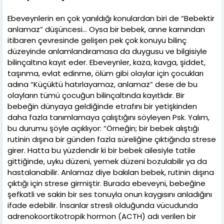
Ebeveynlerin en çok yanıldığı konulardan biri de “Bebektir
anlamaz” düşüncesi… Oysa bir bebek, anne karnından
itibaren çevresinde gelişen pek çok konuyu bilinç
düzeyinde anlamlandıramasa da duygusu ve bilgisiyle
bilinçaltına kayıt eder. Ebeveynler, kaza, kavga, şiddet,
taşınma, evlat edinme, ölüm gibi olaylar için çocukları
adına “Küçüktü hatırlayamaz, anlamaz” dese de bu
olayların tümü çocuğun bilinçaltında kayıtlıdır. Bir
bebeğin dünyaya geldiğinde etrafını bir yetişkinden
daha fazla tanımlamaya çalıştığını söyleyen Psk. Yalım,
bu durumu şöyle açıklıyor: “Örneğin; bir bebek alıştığı
rutinin dışına bir günden fazla süreliğine çıktığında strese
girer. Hatta bu yüzdendir ki bir bebek ailesiyle tatile
gittiğinde, uyku düzeni, yemek düzeni bozulabilir ya da
hastalanabilir. Anlamaz diye bakılan bebek, rutinin dışına
çıktığı için strese girmiştir. Burada ebeveyni, bebeğine
şefkatli ve sakin bir ses tonuyla onun kaygısını anladığını
ifade edebilir. İnsanlar stresli olduğunda vücudunda
adrenokoortikotropik hormon (ACTH) adı verilen bir