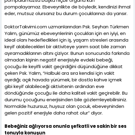
pompalamazsa başka hiçbir organa kan
pompalayamaz. Ebeveynlikte de böyledir, kendinizi ihmal
eder, mutsuz olursanız bu durum çocuklarınızı da yansır.
DoktorTakvimi.com uzmanlarından Psk. Seyhan Türkmen
Yalım, günümüz ebeveynlerinin çocukları için en iyiyi, en
ideal olanı hedefledikleri için iş, yaşam stresleri arasında
keyif alabilecekleri bir aktiviteye yarım saat bile zaman
ayıramadıklarının altını çiziyor. Bunun sonucunda farkında
olmadan kişinin negatif enerjisiyle evdeki bebeği,
çocuğu ile keyifli vakit geçirdiğini düşündüğüne dikkat
çeken Psk. Yalım, “Halbuki ara sıra kendisi için vakit
ayırdığı; açık havada yürümek, bir dostla kahve içmek
gibi keyif alabileceği aktivitenin ardından eve
döndüğünde çocuğu ile daha kaliteli vakit geçirebilir. Bu
durumu çocuğunu enerjisinden bile gözlemleyebilirsiniz.
Normalde huzursuz, huysuz olan çocuk, ebeveyninden
gelen pozitif enerjiyle daha rahat olur” diyor.
Bebeğiniz ağlıyorsa onunla şefkatli ve sakin bir ses
tonuyla konuşun