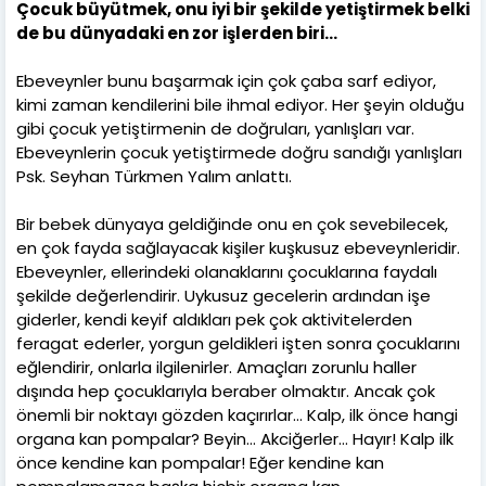
Çocuk büyütmek, onu iyi bir şekilde yetiştirmek belki
de bu dünyadaki en zor işlerden biri…
Ebeveynler bunu başarmak için çok çaba sarf ediyor,
kimi zaman kendilerini bile ihmal ediyor. Her şeyin olduğu
gibi çocuk yetiştirmenin de doğruları, yanlışları var.
Ebeveynlerin çocuk yetiştirmede doğru sandığı yanlışları
Psk. Seyhan Türkmen Yalım anlattı.
Bir bebek dünyaya geldiğinde onu en çok sevebilecek,
en çok fayda sağlayacak kişiler kuşkusuz ebeveynleridir.
Ebeveynler, ellerindeki olanaklarını çocuklarına faydalı
şekilde değerlendirir. Uykusuz gecelerin ardından işe
giderler, kendi keyif aldıkları pek çok aktivitelerden
feragat ederler, yorgun geldikleri işten sonra çocuklarını
eğlendirir, onlarla ilgilenirler. Amaçları zorunlu haller
dışında hep çocuklarıyla beraber olmaktır. Ancak çok
önemli bir noktayı gözden kaçırırlar… Kalp, ilk önce hangi
organa kan pompalar? Beyin… Akciğerler… Hayır! Kalp ilk
önce kendine kan pompalar! Eğer kendine kan