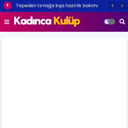
Tepeden tırnağa kışa hazırlık bakımı