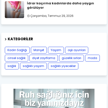
İdrar kaçırma kadınlarda daha yaygın
görülüyor
Çarşamba, Temmuz 29, 2026
KATEGORILER
Kadın Sağlığı
Manşet
Yaşam
aşk oyunları
cinsel sağlık
diyet zayıflama
güzellik sırları
moda
sağlık
sağlıklı yaşam
sağlıklı yiyecekler