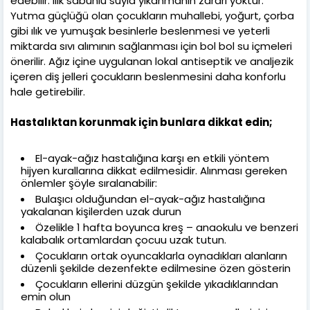
edebilir. Ilık sabunlu suyla yıkanmanın zararı yoktur.
Yutma güçlüğü olan çocukların muhallebi, yoğurt, çorba
gibi ılık ve yumuşak besinlerle beslenmesi ve yeterli
miktarda sıvı alımının sağlanması için bol bol su içmeleri
önerilir. Ağız içine uygulanan lokal antiseptik ve analjezik
içeren diş jelleri çocukların beslenmesini daha konforlu
hale getirebilir.
Hastalıktan korunmak için bunlara dikkat edin;
El-ayak-ağız hastalığına karşı en etkili yöntem
hijyen kurallarına dikkat edilmesidir. Alınması gereken
önlemler şöyle sıralanabilir:
Bulaşıcı olduğundan el-ayak-ağız hastalığına
yakalanan kişilerden uzak durun
Özelikle 1 hafta boyunca kreş – anaokulu ve benzeri
kalabalık ortamlardan çocuu uzak tutun.
Çocukların ortak oyuncaklarla oynadıkları alanların
düzenli şekilde dezenfekte edilmesine özen gösterin
Çocukların ellerini düzgün şekilde yıkadıklarından
emin olun