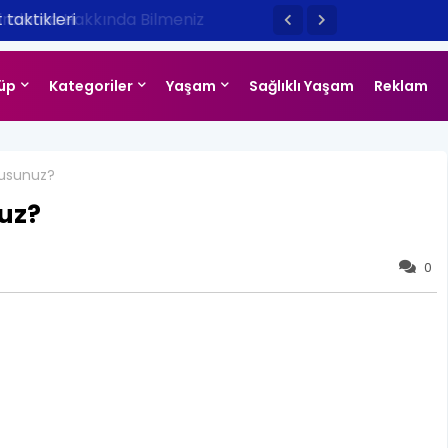
taktikleri
üp
Kategoriler
Yaşam
Sağlıklı Yaşam
Reklam
musunuz?
uz?
0