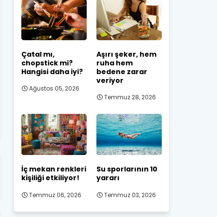
Çatal mı,
Aşırı şeker, hem
chopstick mi?
ruha hem
Hangisi daha iyi?
bedene zarar
veriyor
Ağustos 05, 2026
Temmuz 28, 2026
İç mekan renkleri
Su sporlarının 10
kişiliği etkiliyor!
yararı
Temmuz 06, 2026
Temmuz 03, 2026