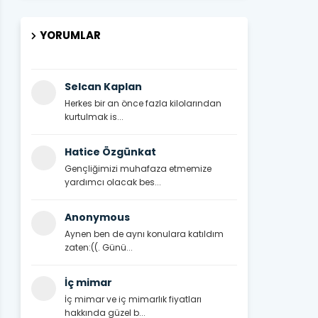
YORUMLAR
Selcan Kaplan
Herkes bir an önce fazla kilolarından
kurtulmak is...
Hatice Özgünkat
Gençliğimizi muhafaza etmemize
yardımcı olacak bes...
Anonymous
Aynen ben de aynı konulara katıldım
zaten:((. Günü...
İç mimar
İç mimar ve iç mimarlık fiyatları
hakkında güzel b...