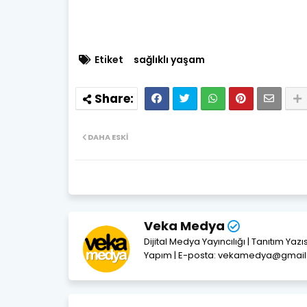
Etiket
sağlıklı yaşam
DAHA ESKI
Veka Medya
Dijital Medya Yayıncılığı | Tanıtım Yaz
Yapım | E-posta: vekamedya@gmai