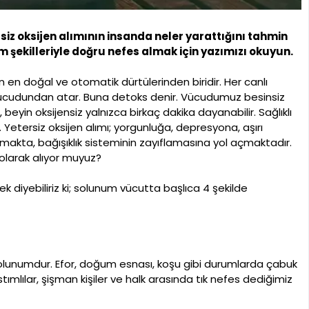
iz oksijen alımının insanda neler yarattığını tahmin
 şekilleriyle doğru nefes almak için yazımızı okuyun.
n doğal ve otomatik dürtülerinden biridir. Her canlı
rı vücudundan atar. Buna detoks denir. Vücudumuz besinsiz
eyin oksijensiz yalnızca birkaç dakika dayanabilir. Sağlıklı
r. Yetersiz oksijen alımı; yorgunluğa, depresyona, aşırı
 olmakta, bağışıklık sisteminin zayıflamasına yol açmaktadır.
 olarak alıyor muyuz?
ek diyebiliriz ki; solunum vücutta başlıca 4 şekilde
a solunumdur. Efor, doğum esnası, koşu gibi durumlarda çabuk
mlılar, şişman kişiler ve halk arasında tık nefes dediğimiz