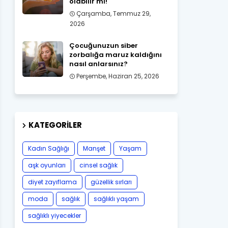
olabilir mi!
Çarşamba, Temmuz 29,
2026
Çocuğunuzun siber
zorbalığa maruz kaldığını
nasıl anlarsınız?
Perşembe, Haziran 25, 2026
KATEGORILER
Kadın Sağlığı
Manşet
Yaşam
aşk oyunları
cinsel sağlık
diyet zayıflama
güzellik sırları
moda
sağlık
sağlıklı yaşam
sağlıklı yiyecekler