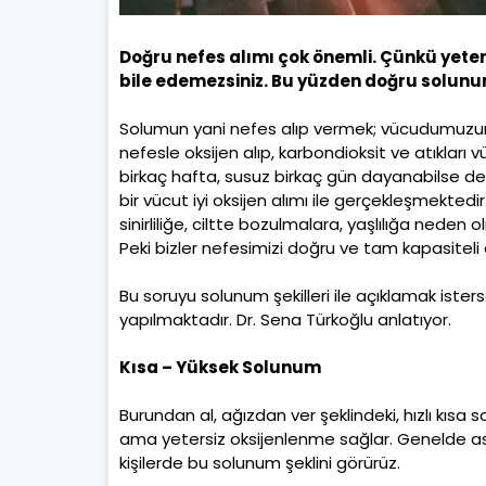
Doğru nefes alımı çok önemli. Çünkü yeters
bile edemezsiniz. Bu yüzden doğru solunum
Solumun yani nefes alıp vermek; vücudumuzun e
nefesle oksijen alıp, karbondioksit ve atıkla
birkaç hafta, susuz birkaç gün dayanabilse de, b
bir vücut iyi oksijen alımı ile gerçekleşmektedi
sinirliliğe, ciltte bozulmalara, yaşlılığa neden
Peki bizler nefesimizi doğru ve tam kapasiteli
Bu soruyu solunum şekilleri ile açıklamak isters
yapılmaktadır. Dr. Sena Türkoğlu anlatıyor.
Kısa – Yüksek Solunum
Burundan al, ağızdan ver şeklindeki, hızlı kıs
ama yetersiz oksijenlenme sağlar. Genelde astı
kişilerde bu solunum şeklini görürüz.