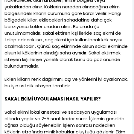
Nakledilecek olan kıl kökleri, ense bölgesi veya
şakaklardan alınır. Köklerin nereden alınacağına ekim
bölgesindeki kılların durumuna göre karar verilir. Hangi
bölgedeki kıllar, ekilecekleri sahadakine daha çok
benziyorsa kökler oradan alınır. Bu arada şu
unutulmamalıdır, sakal ektiren kişi ileride saç ekimi de
talep edecek ise , saç ekimi için kullanılacak kök sayısı
azalmaktadır . Çünkü saç ekiminde olsun sakal ekiminde
olsun kıl köklerinin alındığı saha aynıdır. Sakal ektirmek
isteyen kişi ileriye yönelik olarak bunu da göz önünde
bulundurmalıdır.
Ekilen kılların renk dağılımını, açı ve yönlerini iyi ayarlamak,
bu işin ustalık isteyen tarafıdır.
SAKAL EKİMİ UYGULAMASI NASIL YAPILIR?
Sakal ekimi lokal anestezi ve sedasyon uygulaması
altında yapılır ve 2-5 saat kadar sürer. İşlemin genelde
ağrısız olduğu söylenebilir. İşlem sonrası nakledilen
köklerin etrafında minik kabuklar oluştuğu gözlenir. Ekim