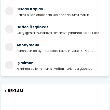
Selcan Kaplan
Herkes bir an önce fazla kilolarından kurtulmak is...
Hatice Özgünkat
Gençliğimizi muhafaza etmemize yardımcı olacak bes...
Anonymous
Aynen ben de aynı konulara katıldım zaten:((. Günü...
İç mimar
İç mimar ve iç mimarlık fiyatları hakkında güzel b...
REKLAM