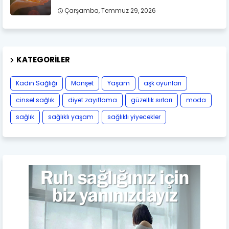
Çarşamba, Temmuz 29, 2026
KATEGORILER
Kadın Sağlığı
Manşet
Yaşam
aşk oyunları
cinsel sağlık
diyet zayıflama
güzellik sırları
moda
sağlık
sağlıklı yaşam
sağlıklı yiyecekler