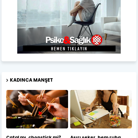
KADINCA MANŞET
Çatal mı, chopstick mi?
Aşırı şeker, hem ruha