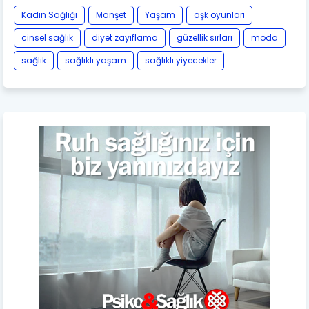
Kadın Sağlığı
Manşet
Yaşam
aşk oyunları
cinsel sağlık
diyet zayıflama
güzellik sırları
moda
sağlık
sağlıklı yaşam
sağlıklı yiyecekler