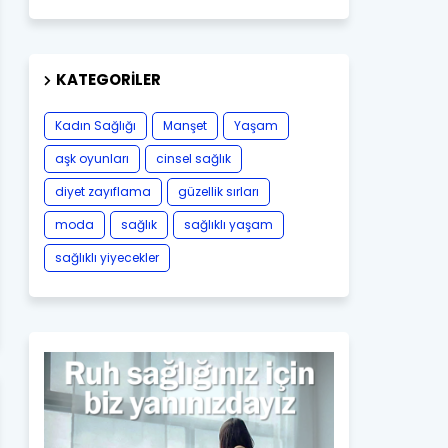
KATEGORILER
Kadın Sağlığı
Manşet
Yaşam
aşk oyunları
cinsel sağlık
diyet zayıflama
güzellik sırları
moda
sağlık
sağlıklı yaşam
sağlıklı yiyecekler