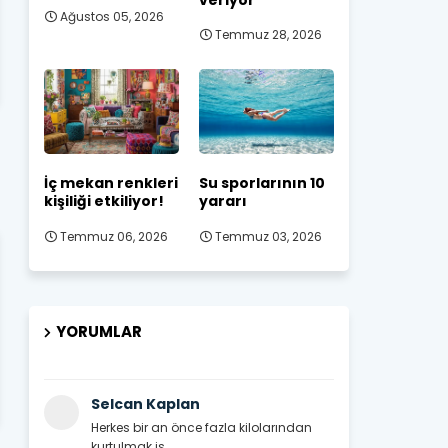
Ağustos 05, 2026
Temmuz 28, 2026
İç mekan renkleri
Su sporlarının 10
kişiliği etkiliyor!
yararı
Temmuz 06, 2026
Temmuz 03, 2026
YORUMLAR
Selcan Kaplan
Herkes bir an önce fazla kilolarından
kurtulmak is...