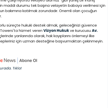
e çalışmıyorsa velayeti alamaz" gibi yanlış bir inanış
enin maddi durumu tek başına velayetin babaya verilmesi için
uğun bakımına katılmak zorundadır. Önemli olan çocuğun
.
rlu süreçte hukuki destek almak, geleceğinizi güvence
p Towers'ta hizmet veren
Vizyon Hukuk
ve kurucusu
Av.
çlerinde yanlarında olarak, hak kayıplarını önlemeyi ilke
 talepleriniz için uzman desteğine başvurmaktan çekinmeyin.
urada. Tıkla!