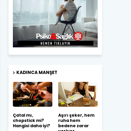
KADINCA MANŞET
Çatal mı,
Aşırı şeker, hem
chopstick mi?
ruha hem
Hangisi daha iyi?
bedene zarar
veriyor