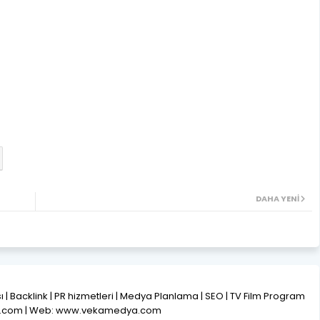
DAHA YENI
ısı | Backlink | PR hizmetleri | Medya Planlama | SEO | TV Film Program
l.com | Web: www.vekamedya.com