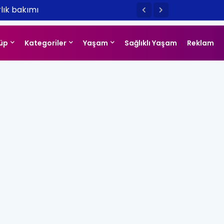
artisi İçin Oryantal ve Dansöz
üp
Kategoriler
Yaşam
Sağlıklı Yaşam
Reklam