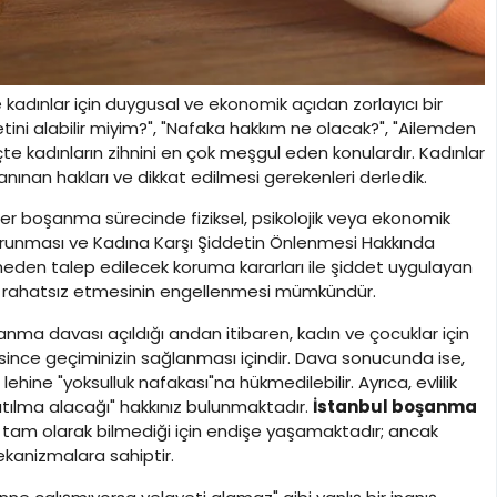
kle kadınlar için duygusal ve ekonomik açıdan zorlayıcı bir
etini alabilir miyim?", "Nafaka hakkım ne olacak?", "Ailemden
eçte kadınların zihnini en çok meşgul eden konulardır. Kadınlar
anınan hakları ve dikkat edilmesi gerekenleri derledik.
er boşanma sürecinde fiziksel, psikolojik veya ekonomik
n Korunması ve Kadına Karşı Şiddetin Önlenmesi Hakkında
eden talep edilecek koruma kararları ile şiddet uygulayan
yla rahatsız etmesinin engellenmesi mümkündür.
nma davası açıldığı andan itibaren, kadın ve çocuklar için
resince geçiminizin sağlanması içindir. Dava sonucunda ise,
ne "yoksulluk nafakası"na hükmedilebilir. Ayrıca, evlilik
katılma alacağı" hakkınız bulunmaktadır.
İstanbul boşanma
nı tam olarak bilmediği için endişe yaşamaktadır; ancak
kanizmalara sahiptir.