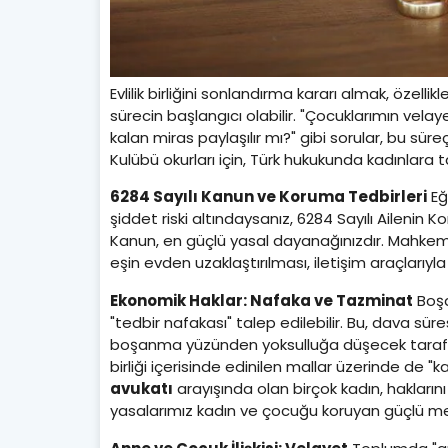
Evlilik birliğini sonlandırma kararı almak, özelli
sürecin başlangıcı olabilir. "Çocuklarımın velay
kalan miras paylaşılır mı?" gibi sorular, bu sür
Kulübü okurları için, Türk hukukunda kadınlara t
6284 Sayılı Kanun ve Koruma Tedbirleri
Eğ
şiddet riski altındaysanız, 6284 Sayılı Aileni
Kanun, en güçlü yasal dayanağınızdır. Mahkem
eşin evden uzaklaştırılması, iletişim araçları
Ekonomik Haklar: Nafaka ve Tazminat
Boşa
"tedbir nafakası" talep edilebilir. Bu, dava sü
boşanma yüzünden yoksulluğa düşecek taraf lehi
birliği içerisinde edinilen mallar üzerinde de "
avukatı
arayışında olan birçok kadın, hakları
yasalarımız kadın ve çocuğu koruyan güçlü me