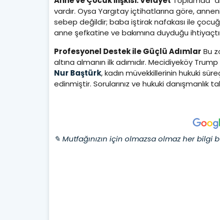
Anne ve Çocuk İlişkisi: Velayet
Toplumda "ann
vardır. Oysa Yargıtay içtihatlarına göre, ann
sebep değildir; baba iştirak nafakası ile çoc
anne şefkatine ve bakımına duyduğu ihtiyaçtır
Profesyonel Destek ile Güçlü Adımlar
Bu zo
altına almanın ilk adımıdır. Mecidiyeköy Trum
Nur Baştürk
, kadın müvekkillerinin hukuki süre
edinmiştir. Sorularınız ve hukuki danışmanlık
✎ Mutfağınızın için olmazsa olmaz her bilgi b