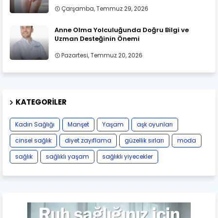
Çarşamba, Temmuz 29, 2026
Anne Olma Yolculuğunda Doğru Bilgi ve
Uzman Desteğinin Önemi
Pazartesi, Temmuz 20, 2026
KATEGORILER
Kadın Sağlığı
Manşet
Yaşam
aşk oyunları
cinsel sağlık
diyet zayıflama
güzellik sırları
moda
sağlık
sağlıklı yaşam
sağlıklı yiyecekler