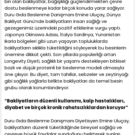
biri olan bakliyatlar, bağışıklığı güçlendirmekten çevre
dostu beslenmeye kadar birçok konuda yarar sağlıyor.
Duru Gıda Beslenme Danışmanı Emine Uluçay, Dünya
Bakliyat Günü’nde bakliyatların insan sağlığı ve
gezegenimiz üzerindeki pozitif etkilerine vurgu yaptı.
Japonya Okinawa Adası, İtalya Sardinya, Yunanistan
Ikaria bölgeleri gibi uzun yaşayan topluluklarda
bakliyatların sıklıkla tüketildiğini söyleyerek bu besinlerin
önemine dikkat çekti. Son yıllarda popülerliği artan
Longevity Diyeti, sağlıklı bir yaşamı destekleyen bitkisel
bazlı ve düşük proteinli bir beslenme modeli olmasıyla
öne çıkıyor. Bu diyet, tam tahıllar, sebzeler ve zeytinyağı
gibi sağlıklı yağlarla birlikte bakliyatları da temel besin
grubu olarak konumlandırıyor.
“Bakliyatların düzenli kullanımı, kalp hastalıkları,
diyabet ve birçok kronik rahatsızlıklardan koruyor”
Duru Gıda Beslenme Danışmanı Diyetisyen Emine Uluçay,
bakliyatların düzenli tüketildiğinde bireysel sağlığa ve
çevreye büyük faydalar sunduğunu belirterek şunları