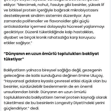
ekliyor: “Mercimek, nohut, fasulye gibi besinler, yüksek lif
ve bitkisel protein içeriğiyle bağırsak mikrobiyotasını
destekleyerek sindirim sistemini düzenliyor. Aynı
zamanda polifenoller ve flavonoidler gibi güçlü
antioksidanlar içermesi dolayısıyla hücresel yaşlanmayı
geciktiriyor. Düzenli tüketildiğinde kalp hastalıkları,
diyabet ve birçok kronik rahatsızlığa karşı koruyucu
etkiler sağlıyor.”
“Dünyanın en uzun ömürlü toplulukları bakliyat
tüketiyor”
Bakliyatların yalnızca bireysel sağlığa değil, gezegenin
geleceğine de katkı sunduğuna değinen Emine Uluçay,
“Hayvansal gıdalara kıyasla çevresel etkisi düşük olan bu
besinler, sürdürülebilir beslenmenin de en önemli
unsurlarından biridir. Dünyanın en uzun ömürlü
topluluklarında bakliyatların temel protein kaynağı olarak
tüketilmesi de bu besinlerin Longevity Diyeti’ndeki yerini
güçlendiriyor.” dedi.