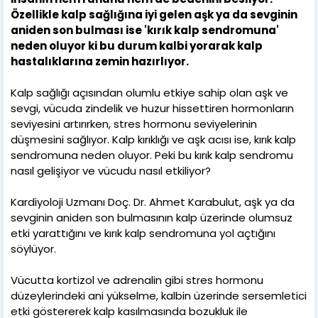
Özellikle kalp sağlığına iyi gelen aşk ya da sevginin
aniden son bulması ise 'kırık kalp sendromuna'
neden oluyor ki bu durum kalbi yorarak kalp
hastalıklarına zemin hazırlıyor.
Kalp sağlığı açısından olumlu etkiye sahip olan aşk ve
sevgi, vücuda zindelik ve huzur hissettiren hormonların
seviyesini artırırken, stres hormonu seviyelerinin
düşmesini sağlıyor. Kalp kırıklığı ve aşk acısı ise, kırık kalp
sendromuna neden oluyor. Peki bu kırık kalp sendromu
nasıl gelişiyor ve vücudu nasıl etkiliyor?
Kardiyoloji Uzmanı Doç. Dr. Ahmet Karabulut, aşk ya da
sevginin aniden son bulmasının kalp üzerinde olumsuz
etki yarattığını ve kırık kalp sendromuna yol açtığını
söylüyor.
Vücutta kortizol ve adrenalin gibi stres hormonu
düzeylerindeki ani yükselme, kalbin üzerinde sersemletici
etki göstererek kalp kasılmasında bozukluk ile