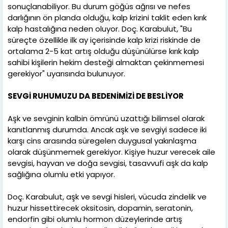
sonuçlanabiliyor. Bu durum göğüs ağrısı ve nefes
darlığının ön planda olduğu, kalp krizini taklit eden kırık
kalp hastalığına neden oluyor. Doç. Karabulut, "Bu
süreçte özellikle ilk ay içerisinde kalp krizi riskinde de
ortalama 2-5 kat artış olduğu düşünülürse kırık kalp
sahibi kişilerin hekim desteği almaktan çekinmemesi
gerekiyor" uyarısında bulunuyor.
SEVGİ RUHUMUZU DA BEDENİMİZİ DE BESLİYOR
Aşk ve sevginin kalbin ömrünü uzattığı bilimsel olarak
kanıtlanmış durumda. Ancak aşk ve sevgiyi sadece iki
karşı cins arasında süregelen duygusal yakınlaşma
olarak düşünmemek gerekiyor. Kişiye huzur verecek aile
sevgisi, hayvan ve doğa sevgisi, tasavvufi aşk da kalp
sağlığına olumlu etki yapıyor.
Doç. Karabulut, aşk ve sevgi hisleri, vücuda zindelik ve
huzur hissettirecek oksitosin, dopamin, seratonin,
endorfin gibi olumlu hormon düzeylerinde artış