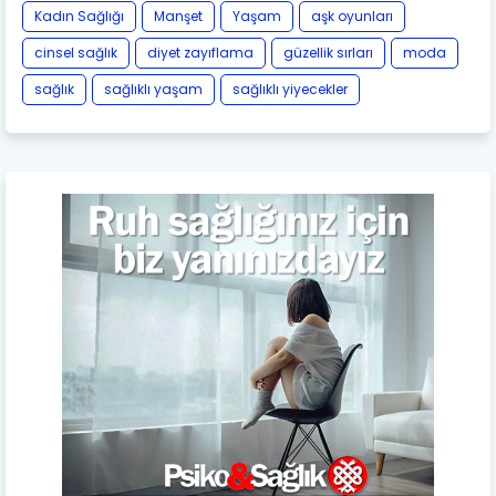
Kadın Sağlığı
Manşet
Yaşam
aşk oyunları
cinsel sağlık
diyet zayıflama
güzellik sırları
moda
sağlık
sağlıklı yaşam
sağlıklı yiyecekler