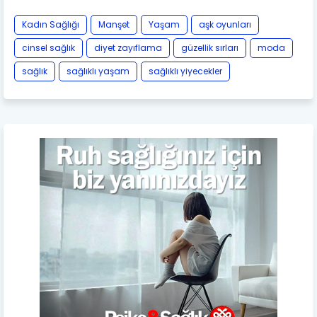
Kadın Sağlığı
Manşet
Yaşam
aşk oyunları
cinsel sağlık
diyet zayıflama
güzellik sırları
moda
sağlık
sağlıklı yaşam
sağlıklı yiyecekler