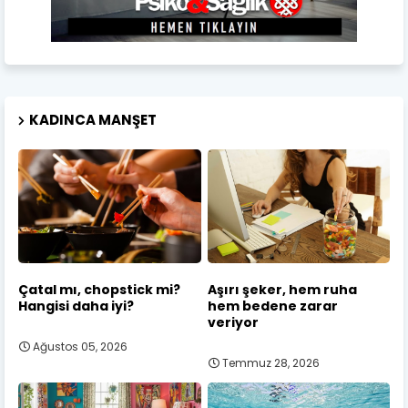
KADINCA MANŞET
Çatal mı, chopstick mi?
Aşırı şeker, hem ruha
Hangisi daha iyi?
hem bedene zarar
veriyor
Ağustos 05, 2026
Temmuz 28, 2026