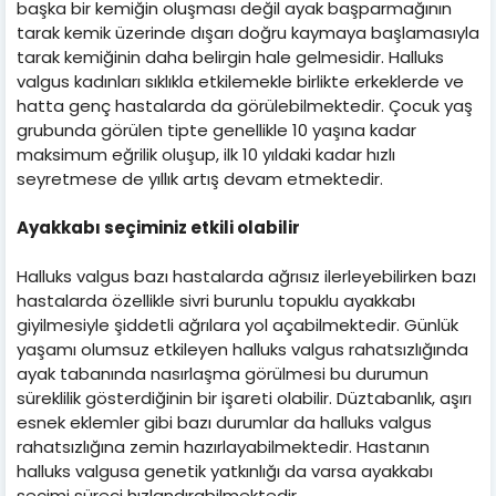
başka bir kemiğin oluşması değil ayak başparmağının
tarak kemik üzerinde dışarı doğru kaymaya başlamasıyla
tarak kemiğinin daha belirgin hale gelmesidir. Halluks
valgus kadınları sıklıkla etkilemekle birlikte erkeklerde ve
hatta genç hastalarda da görülebilmektedir. Çocuk yaş
grubunda görülen tipte genellikle 10 yaşına kadar
maksimum eğrilik oluşup, ilk 10 yıldaki kadar hızlı
seyretmese de yıllık artış devam etmektedir.
Ayakkabı seçiminiz etkili olabilir
Halluks valgus bazı hastalarda ağrısız ilerleyebilirken bazı
hastalarda özellikle sivri burunlu topuklu ayakkabı
giyilmesiyle şiddetli ağrılara yol açabilmektedir. Günlük
yaşamı olumsuz etkileyen halluks valgus rahatsızlığında
ayak tabanında nasırlaşma görülmesi bu durumun
süreklilik gösterdiğinin bir işareti olabilir. Düztabanlık, aşırı
esnek eklemler gibi bazı durumlar da halluks valgus
rahatsızlığına zemin hazırlayabilmektedir. Hastanın
halluks valgusa genetik yatkınlığı da varsa ayakkabı
seçimi süreci hızlandırabilmektedir.