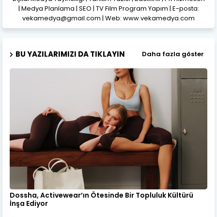
| Medya Planlama | SEO | TV Film Program Yapım | E-posta:
vekamedya@gmail.com | Web: www.vekamedya.com
BU YAZILARIMIZI DA TIKLAYIN
Daha fazla göster
Dossha, Activewear’ın Ötesinde Bir Topluluk Kültürü
İnşa Ediyor