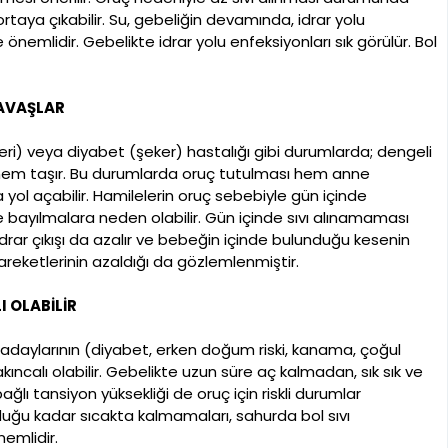
ortaya çıkabilir. Su, gebeliğin devamında, idrar yolu
emlidir. Gebelikte idrar yolu enfeksiyonları sık görülür. Bol
YAVAŞLAR
eri) veya diyabet (şeker) hastalığı gibi durumlarda; dengeli
nem taşır. Bu durumlarda oruç tutulması hem anne
ol açabilir. Hamilelerin oruç sebebiyle gün içinde
 bayılmalara neden olabilir. Gün içinde sıvı alınamaması
rar çıkışı da azalır ve bebeğin içinde bulunduğu kesenin
reketlerinin azaldığı da gözlemlenmiştir.
 OLABİLİR
 adaylarının (diyabet, erken doğum riski, kanama, çoğul
akıncalı olabilir. Gebelikte uzun süre aç kalmadan, sık sık ve
ğlı tansiyon yüksekliği de oruç için riskli durumlar
uğu kadar sıcakta kalmamaları, sahurda bol sıvı
emlidir.