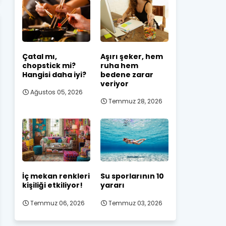
Çatal mı,
Aşırı şeker, hem
chopstick mi?
ruha hem
Hangisi daha iyi?
bedene zarar
veriyor
Ağustos 05, 2026
Temmuz 28, 2026
İç mekan renkleri
Su sporlarının 10
kişiliği etkiliyor!
yararı
Temmuz 06, 2026
Temmuz 03, 2026