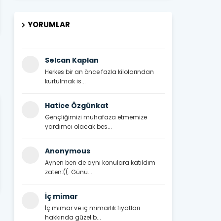
YORUMLAR
Selcan Kaplan
Herkes bir an önce fazla kilolarından
kurtulmak is...
Hatice Özgünkat
Gençliğimizi muhafaza etmemize
yardımcı olacak bes...
Anonymous
Aynen ben de aynı konulara katıldım
zaten:((. Günü...
İç mimar
İç mimar ve iç mimarlık fiyatları
hakkında güzel b...