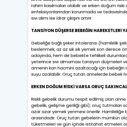
rahim kasılmaları olabilir ve erken doğum riski 
enfeksiyonlarından korunmada ve tedavisinde ön
sıvı alımı ise idrar çıkışını artırır.
TANSİYON DÜŞERSE BEBEĞİN HAREKETLERİ 
Gebeliğe bağlı şeker intoleransı (hamilelik şek
beslenmek, az az sık sık yemek son derece ö
adayında, hem de bebekte tehlikeli durumlara y
yeterince sıvı almaması tansiyon düşmeleri ve
annenin kan hacmini azaltacağı için bebeğin id
suyu azalabilir. Oruç tutan annelerde bebek ha
ERKEN DOĞUM RİSKİ VARSA ORUÇ SAKINCALI
Riskli gebelik durumu tespit edilmiş olan anne
gebelik, gelişme geriliği gibi); oruç tutmaları s
azar azar yemek yenmesi önerilir. Hamileliğe ba
arasındadır. Oruç tutan gebelerin mümkün old
tüketmeleri ve gün içinde istirahat etmeleri ön