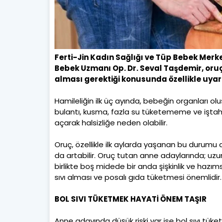
Ferti-Jin Kadın Sağlığı ve Tüp Bebek Merke
Bebek Uzmanı Op. Dr. Seval Taşdemir, oruç 
alması gerektiği konusunda özellikle uyar
Hamileliğin ilk üç ayında, bebeğin organları o
bulantı, kusma, fazla su tüketememe ve iştaht
açarak halsizliğe neden olabilir.
Oruç, özellikle ilk aylarda yaşanan bu durumu d
da artabilir. Oruç tutan anne adaylarında; uz
birlikte boş midede bir anda şişkinlik ve hazımsı
sıvı alması ve posalı gıda tüketmesi önemlidir.
BOL SIVI TÜKETMEK HAYATİ ÖNEM TAŞIR
Anne adayında düşük riski var ise bol sıvı tüke