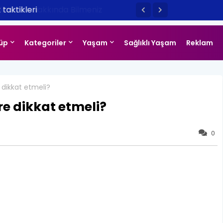
taktikleri
üp
Kategoriler
Yaşam
Sağlıklı Yaşam
Reklam
 dikkat etmeli?
re dikkat etmeli?
0