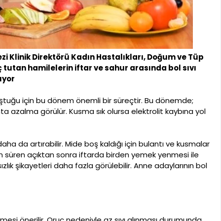
zi Klinik Direktörü Kadın Hastalıkları, Doğum ve Tüp
tutan hamilelerin iftar ve sahur arasında bol sıvı
ıyor
luştuğu için bu dönem önemli bir süreçtir. Bu dönemde;
a azalma görülür. Kusma sık olursa elektrolit kaybına yol
aha da artırabilir. Mide boş kaldığı için bulantı ve kusmalar
un süren açıktan sonra iftarda birden yemek yenmesi ile
zlık şikayetleri daha fazla görülebilir. Anne adaylarının bol
tmesi önerilir. Oruç nedeniyle az sıvı alınması durumunda