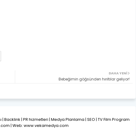
DAHA YENI
Bebeğimin göğsünden hırıltılar geliyor!
ısı | Backlink | PR hizmetleri | Medya Planlama | SEO | TV Film Program
l.com | Web: www.vekamedya.com