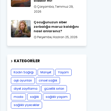
olabilir mi!
Çarşamba, Temmuz 29,
2026
Çocuğunuzun siber
zorbalığa maruz kaldığını
nasıl anlarsınız?
Perşembe, Haziran 25, 2026
KATEGORILER
Kadın Sağlığı
Manşet
Yaşam
aşk oyunları
cinsel sağlık
diyet zayıflama
güzellik sırları
moda
sağlık
sağlıklı yaşam
sağlıklı yiyecekler