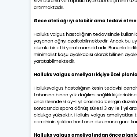
Sivri burunlu ve topuklu ayakkabı seçiminin uz
artırmaktadır.
Gece ateli ağrıyı alabilir ama tedavi etme
Halluks valgus hastalığının tedavisinde kulla
yaşanan ağrıyı azaltabilmektedir. Ancak bu u
olumlu bir etki yaratmamaktadır. Bununla birl
minimalist koşu ayakkabısı olarak bilinen ayak
yaratabilmektedir.
Halluks valgus ameliyatı kişiye özel planl
Halluksvalgus hastalığının kesin tedavisi cerr
tabanına binen yük dağılımı sağlıklı kişilerink
analizlerinde 6 ay-1 yıl arasında belirgin düz
sonrasında spora dönüş süresi 3 ay ile 1 yıl a
oldukça yüksektir. Halluks valgus ameliyatları 
cerrahinin şekline hastanın durumuna göre kara
Halluks valgus ameliyatından önce planl