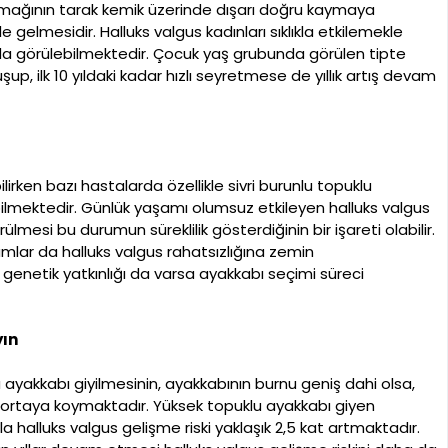
mağının tarak kemik üzerinde dışarı doğru kaymaya
 gelmesidir. Halluks valgus kadınları sıklıkla etkilemekle
da görülebilmektedir. Çocuk yaş grubunda görülen tipte
up, ilk 10 yıldaki kadar hızlı seyretmese de yıllık artış devam
lirken bazı hastalarda özellikle sivri burunlu topuklu
abilmektedir. Günlük yaşamı olumsuz etkileyen halluks valgus
mesi bu durumun süreklilik gösterdiğinin bir işareti olabilir.
umlar da halluks valgus rahatsızlığına zemin
 genetik yatkınlığı da varsa ayakkabı seçimi süreci
yın
ayakkabı giyilmesinin, ayakkabının burnu geniş dahi olsa,
ğini ortaya koymaktadır. Yüksek topuklu ayakkabı giyen
 halluks valgus gelişme riski yaklaşık 2,5 kat artmaktadır.