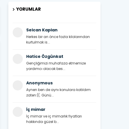
YORUMLAR
Selcan Kaplan
Herkes bir an önce fazla kilolarından
kurtulmak is...
Hatice Özgünkat
Gençliğimizi muhafaza etmemize
yardımcı olacak bes...
Anonymous
Aynen ben de aynı konulara katıldım
zaten:((. Günü...
İç mimar
İç mimar ve iç mimarlık fiyatları
hakkında güzel b...