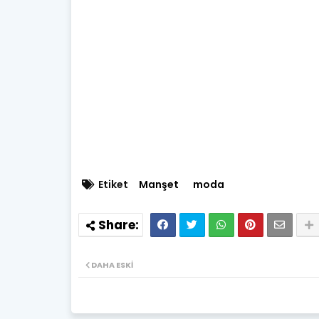
Etiket
Manşet
moda
DAHA ESKI