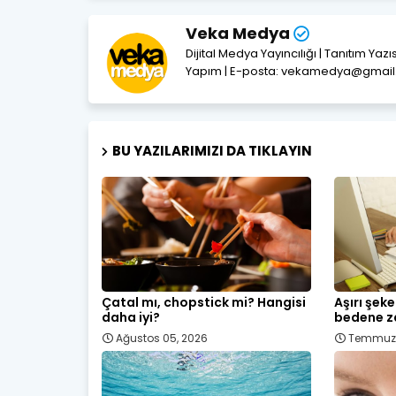
Veka Medya
Dijital Medya Yayıncılığı | Tanıtım Yaz
Yapım | E-posta: vekamedya@gmai
BU YAZILARIMIZI DA TIKLAYIN
Çatal mı, chopstick mi? Hangisi
Aşırı şek
daha iyi?
bedene za
Ağustos 05, 2026
Temmuz 