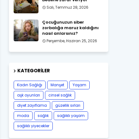
Salı, Temmuz 28, 2026
Çocuğunuzun siber
zorbalığa maruz kaldığını
nasıl anlarsınız?
Perşembe, Haziran 25, 2026
KATEGORILER
Kadın Sağlığı
Manşet
Yaşam
aşk oyunları
cinsel sağlık
diyet zayıflama
güzellik sırları
moda
sağlık
sağlıklı yaşam
sağlıklı yiyecekler