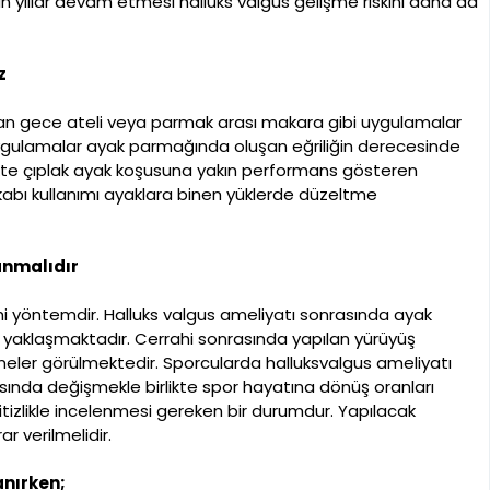
un yıllar devam etmesi halluks valgus gelişme riskini daha da
z
nılan gece ateli veya parmak arası makara gibi uygulamalar
ygulamalar ayak parmağında oluşan eğriliğin derecesinde
ikte çıplak ayak koşusuna yakın performans gösteren
kabı kullanımı ayaklara binen yüklerde düzeltme
anmalıdır
ahi yöntemdir. Halluks valgus ameliyatı sonrasında ayak
ine yaklaşmaktadır. Cerrahi sonrasında yapılan yürüyüş
elmeler görülmektedir. Sporcularda halluksvalgus ameliyatı
rasında değişmekle birlikte spor hayatına dönüş oranları
titizlikle incelenmesi gereken bir durumdur. Yapılacak
r verilmelidir.
anırken;