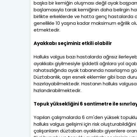
başka bir kemiğin oluşması değil ayak başpar
başlamasıyla tarak kemiğinin daha belirgin hale
birlikte erkeklerde ve hatta genç hastalarda 
genellikle 10 yaşına kadar maksimum eğrilik oluş
etmektedir.
Ayakkabı seçiminiz etkili olabilir
Halluks valgus bazı hastalarda ağrısız ilerleyebi
ayakkabı giyilmesiyle şiddetli ağrılara yol aç
rahatsızlığında ayak tabanında nasırlaşma görül
Düztabanlık, aşırı esnek eklemler gibi bazı dur
hazırlayabilmektedir. Hastanın halluks valgusa
hızlandırabilmektedir.
Topuk yüksekliğini 6 santimetre ile sınırla
Yapılan çalışmalarda 6 cm'den yüksek topuklu 
halluks valgus gelişimi için risk oluşturabildi
çalışanların düztaban ayakkabı giyenlere oranla