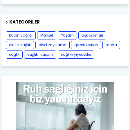
KATEGORILER
Kadın Sağlığı
Manşet
Yaşam
aşk oyunları
cinsel sağlık
diyet zayıflama
güzellik sırları
moda
sağlık
sağlıklı yaşam
sağlıklı yiyecekler