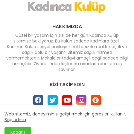
HAKKIMIZDA
Güzel bir yaşam için sizi de her gün Kadınca Kulüp
sitemize bekliyoruz. Bu kulüp sadece kadınlara özel..
Kadınca Kulüp sosyal paylaşım noktanız ile renkli, neşeli ve
sağlık dolu bir yaşam. Sitemiz sağlık hizmeti
vermemektedir. Makaleler tedavi amaçlı değil sadece bilgi
amaçlıdır. Ziyaret eden kişiler bu uyarıları kabul etmiş
sayılırlar.
BIZI TAKIP EDIN
Web sitemiz, deneyiminizi geliştirmek için çerezleri kullanır.
Bilgi edinin
Ana Sayfa
* İletişim
* Yayın İlkeleri
* Reklam
Dizayn -
Blogger Templates
| Yayıncı
Veka Medya
Kapat !