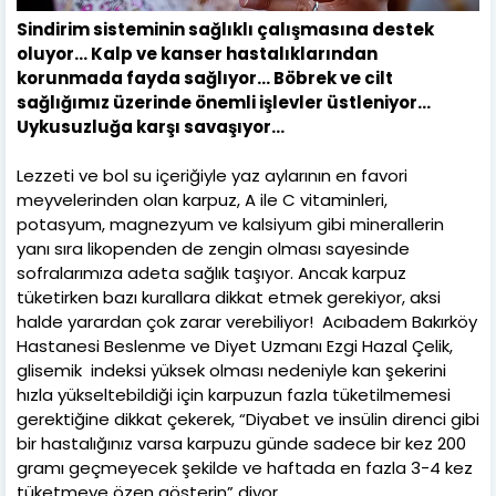
Sindirim sisteminin sağlıklı çalışmasına destek
oluyor… Kalp ve kanser hastalıklarından
korunmada fayda sağlıyor… Böbrek ve cilt
sağlığımız üzerinde önemli işlevler üstleniyor…
Uykusuzluğa karşı savaşıyor…
Lezzeti ve bol su içeriğiyle yaz aylarının en favori
meyvelerinden olan karpuz, A ile C vitaminleri,
potasyum, magnezyum ve kalsiyum gibi minerallerin
yanı sıra likopenden de zengin olması sayesinde
sofralarımıza adeta sağlık taşıyor. Ancak karpuz
tüketirken bazı kurallara dikkat etmek gerekiyor, aksi
halde yarardan çok zarar verebiliyor! Acıbadem Bakırköy
Hastanesi Beslenme ve Diyet Uzmanı Ezgi Hazal Çelik,
glisemik indeksi yüksek olması nedeniyle kan şekerini
hızla yükseltebildiği için karpuzun fazla tüketilmemesi
gerektiğine dikkat çekerek, “Diyabet ve insülin direnci gibi
bir hastalığınız varsa karpuzu günde sadece bir kez 200
gramı geçmeyecek şekilde ve haftada en fazla 3-4 kez
tüketmeye özen gösterin” diyor.