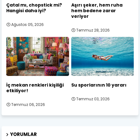
Çatal mı, chopstick mi?
Aşırı şeker, hem ruha
Hangisi daha iyi?
hem bedene zarar
veriyor
Ağustos 05, 2026
Temmuz 28, 2026
İç mekan renkleri kişiliği
Su sporlarının 10 yararı
etkiliyor!
Temmuz 03, 2026
Temmuz 06, 2026
YORUMLAR