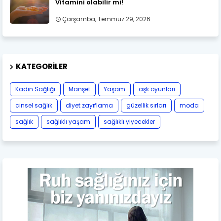
Vitamini olabilir mi!
Çarşamba, Temmuz 29, 2026
KATEGORILER
Kadın Sağlığı
Manşet
Yaşam
aşk oyunları
cinsel sağlık
diyet zayıflama
güzellik sırları
moda
sağlık
sağlıklı yaşam
sağlıklı yiyecekler