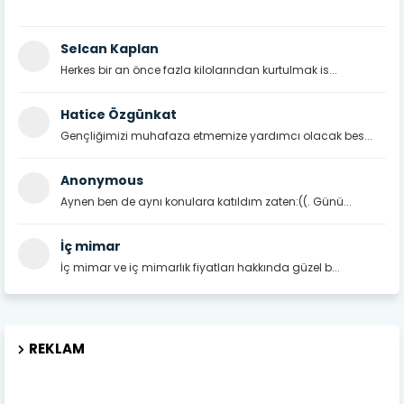
Selcan Kaplan
Herkes bir an önce fazla kilolarından kurtulmak is...
Hatice Özgünkat
Gençliğimizi muhafaza etmemize yardımcı olacak bes...
Anonymous
Aynen ben de aynı konulara katıldım zaten:((. Günü...
İç mimar
İç mimar ve iç mimarlık fiyatları hakkında güzel b...
REKLAM