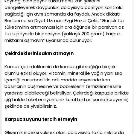
kaynağı olan peynir tüketmeniz kan şekerini
dengeleyerek doygunluk, dolayısıyla porsiyon kontrolü
sağladığı için aynı zamanda da faydalı. Ancak dikkat!
Beslenme ve Diyet Uzmanı Ezgi Hazal Çelik, “Günlük tuz
tüketiminin artmaması için ara öğünde bir porsiyon az
tuzlu peynirle bir porsiyon (yaklaşık 200 gram) karpuz
miktarını aşmayın” uyarısında bulunuyor.
Çekirdeklerini sakın atmayın
Karpuz çekirdeklerinin de karpuz gibi sağlığa birçok
olumlu etkisi oluyor. Vitamin, mineral ile yağın yanı sıra
içerdiği cucurbocitrin adlı madde sayesinde kan
basıncının düşmesine ve böbreklerin temizlenmesine
yardımcı olabileceği belirtiliyor. Çekirdeği karpuzla birlikte
çiğ halde tüketemiyorsanız kuruttuktan sonra kuruyemiş
şeklinde de yiyebilirsiniz.
Karpuz suyunu tercih etmeyin
Glisemik indeksi yüksek olan, dolayısıyla fazla miktarda