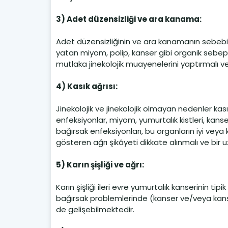
3) Adet düzensizliği ve ara kanama:
Adet düzensizliğinin ve ara kanamanın sebebi 
yatan miyom, polip, kanser gibi organik sebepl
mutlaka jinekolojik muayenelerini yaptırmalı ve
4) Kasık ağrısı:
Jinekolojik ve jinekolojik olmayan nedenler kas
enfeksiyonlar, miyom, yumurtalık kistleri, kanse
bağırsak enfeksiyonları, bu organların iyi vey
gösteren ağrı şikâyeti dikkate alınmalı ve bir
5) Karın şişliği ve ağrı:
Karın şişliği ileri evre yumurtalık kanserinin tip
bağırsak problemlerinde (kanser ve/veya kanser
de gelişebilmektedir.