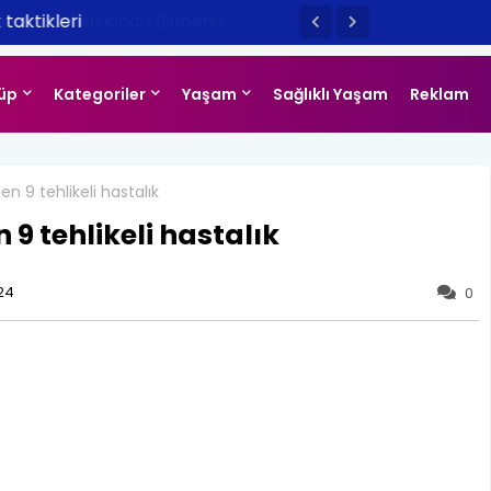
taktikleri
üp
Kategoriler
Yaşam
Sağlıklı Yaşam
Reklam
en 9 tehlikeli hastalık
 9 tehlikeli hastalık
24
0