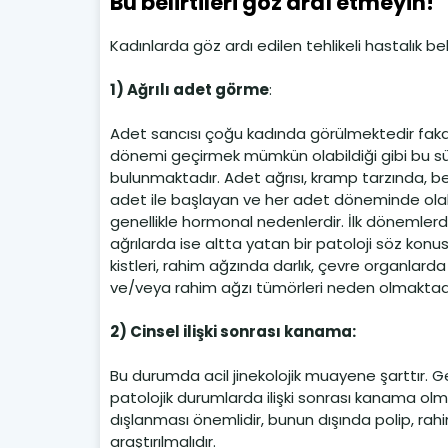
Bu belirtileri göz ardı etmeyin!
Kadınlarda göz ardı edilen tehlikeli hastalık bel
1) Ağrılı adet görme
:
Adet sancısı çoğu kadında görülmektedir faka
dönemi geçirmek mümkün olabildiği gibi bu s
bulunmaktadır. Adet ağrısı, kramp tarzında, bel
adet ile başlayan ve her adet döneminde olabi
genellikle hormonal nedenlerdir. İlk dönemler
ağrılarda ise altta yatan bir patoloji söz ko
kistleri, rahim ağzında darlık, çevre organla
ve/veya rahim ağzı tümörleri neden olmaktadı
2) Cinsel ilişki sonrası kanama:
Bu durumda acil jinekolojik muayene şarttır. G
patolojik durumlarda ilişki sonrası kanama olma
dışlanması önemlidir, bunun dışında polip, r
araştırılmalıdır.