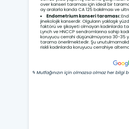
over kanseri taraması için ideal bir tarama
ay aralarla kanda CA 125 bakılması ve ult
Endometrium kanseri taraması:
End
jinekolojik kanserdir. Olguların yaklaşık yü
faktörü ve şikayeti olmayan kadınlarda ta
Lynch ve HNCCP sendromlarına sahip kadı
koruyucu cerrahi düşünülmüyorsa 30-35 y
tarama önerilmektedir. Şu unutulmamalıd
riskli kadınlarda koruyucu cerrahiye alternat
✎ Mutfağınızın için olmazsa olmaz her bilgi b