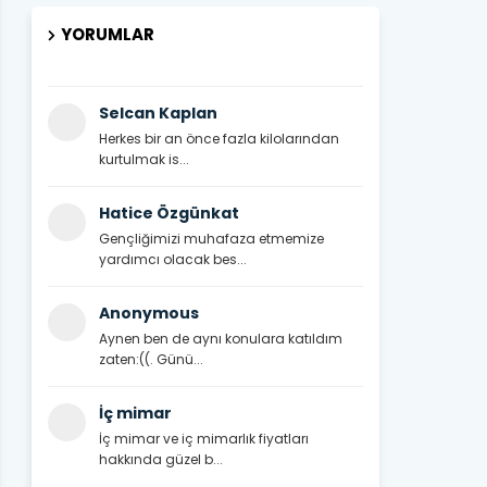
YORUMLAR
Selcan Kaplan
Herkes bir an önce fazla kilolarından
kurtulmak is...
Hatice Özgünkat
Gençliğimizi muhafaza etmemize
yardımcı olacak bes...
Anonymous
Aynen ben de aynı konulara katıldım
zaten:((. Günü...
İç mimar
İç mimar ve iç mimarlık fiyatları
hakkında güzel b...