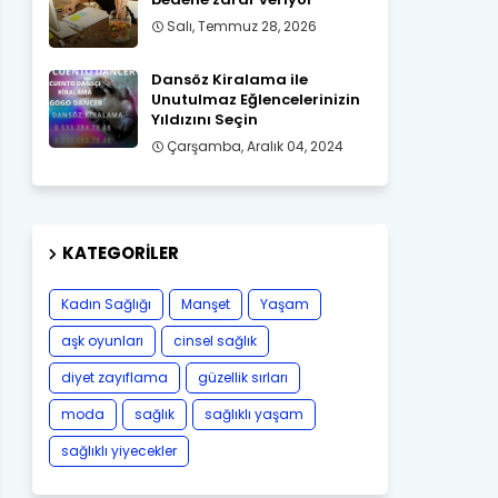
Salı, Temmuz 28, 2026
Dansöz Kiralama ile
Unutulmaz Eğlencelerinizin
Yıldızını Seçin
Çarşamba, Aralık 04, 2024
KATEGORILER
Kadın Sağlığı
Manşet
Yaşam
aşk oyunları
cinsel sağlık
diyet zayıflama
güzellik sırları
moda
sağlık
sağlıklı yaşam
sağlıklı yiyecekler