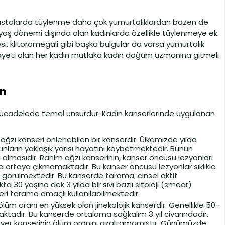
astalarda tüylenme daha çok yumurtalıklardan bazen de
aş dönemi dışında olan kadınlarda özellikle tüylenmeye ek
si, klitoromegali gibi başka bulgular da varsa yumurtalık
şikayeti olan her kadın mutlaka kadın doğum uzmanına gitmeli
in
 mücadelede temel unsurdur. Kadın kanserlerinde uygulanan
ağzı kanseri önlenebilen bir kanserdir. Ülkemizde yılda
unların yaklaşık yarısı hayatını kaybetmektedir. Bunun
nı almasıdır. Rahim ağzı kanserinin, kanser öncüsü lezyonları
a ortaya çıkmamaktadır. Bu kanser öncüsü lezyonlar sıklıkla
a görülmektedir. Bu kanserde tarama; cinsel aktif
 30 yaşına dek 3 yılda bir sıvı bazlı sitoloji (smear)
ri tarama amaçlı kullanılabilmektedir.
lüm oranı en yüksek olan jinekolojik kanserdir. Genellikle 50-
dır. Bu kanserde ortalama sağkalım 3 yıl civarındadır.
 over kanserinin ölüm oranını azaltamamıştır. Günümüzde