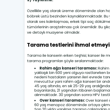
Özellikle yaş olarak üreme döneminde olan h
böbrek üstü bezinden kaynaklanmaktadır. Bu y
olarak ses kalınlaşması, erkek tipi saç dökülme
tümörlerinin araştırılması çok önemlidir. Bu 
ve detaylı muayene olmalıdır.
Tarama testlerini ihmal etmey
Tarama ile kanserin erken teşhisi; kanser ile
tarama programları şöyle sıralanmaktadır:
Rahim ağzı kanseri taraması:
Rahim 
yaklaşık bin 600 yeni olguya rastlanırken b
nedeni hastaların yarısının ileri evrede ta
mevcuttur yani rahim ağzı kanseri bir and
45 yaş altında, en sık 25-29 yaş aralığınd
bayanlarda, 21 yaşından itibaren başlamakta
alınmaktadır. 30 yaşından sonra HPV testle
Over kanseri taraması:
Over kanseri ö
60 yaş menopoz döneminde ortaya çıkmakta
Son 20 yılda yapılmış tarama çalışmaları