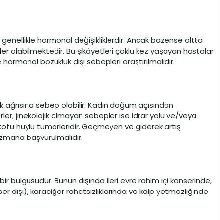
genellikle hormonal değişikliklerdir. Ancak bazense altta
er olabilmektedir. Bu şikâyetleri çoklu kez yaşayan hastalar
 hormonal bozukluk dışı sebepleri araştırılmalıdır.
ık ağrısına sebep olabilir. Kadın doğum açısından
rler; jinekolojik olmayan sebepler ise idrar yolu ve/veya
a kötü huylu tümörleridir. Geçmeyen ve giderek artış
 uzmana başvurulmalıdır.
ik bir bulgusudur. Bunun dışında ileri evre rahim içi kanserinde,
 dışı), karaciğer rahatsızlıklarında ve kalp yetmezliğinde