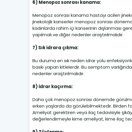
6) Menopoz sonrası kanama:
Menopoz sonrası kanama hastayı acilen jinek
jinekolojik kanserler menopoz sonrası dönemde
kadınlarda rahim içi kanserinin dışlanması ge
yapılmalı ve diğer nedenler araştırılmalıdır.
7) Sık idrara çıkma:
Bu duruma en sık neden idrar yolu enfeksiyonlar
baskı yapan kitlelerdir. Bu semptom varlığında 
nedenler araştırılmalıdır.
8) İdrar kaçırma:
Daha çok menopoz sonrası dönemde görülme
erken yaşlarda da görülebilmektedir. Birden fa
Ameliyat gerektiren veya ilaç tedavisiyle şikâye
değerlendirmeyle kime ameliyat, kime ilaç teda
9) Tüylenme: