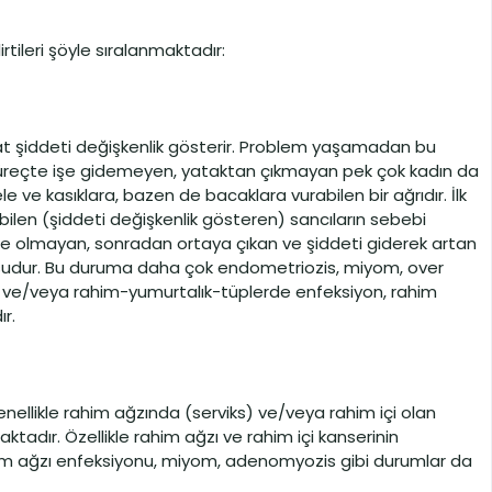
irtileri şöyle sıralanmaktadır:
t şiddeti değişkenlik gösterir. Problem yaşamadan bu
üreçte işe gidemeyen, yataktan çıkmayan pek çok kadın da
e ve kasıklara, bazen de bacaklara vurabilen bir ağrıdır. İlk
len (şiddeti değişkenlik gösteren) sancıların sebebi
de olmayan, sonradan ortaya çıkan ve şiddeti giderek artan
nusudur. Bu duruma daha çok endometriozis, miyom, over
rda ve/veya rahim-yumurtalık-tüplerde enfeksiyon, rahim
r.
enellikle rahim ağzında (serviks) ve/veya rahim içi olan
ktadır. Özellikle rahim ağzı ve rahim içi kanserinin
ahim ağzı enfeksiyonu, miyom, adenomyozis gibi durumlar da