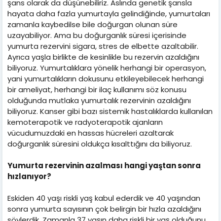
şans olarak da düşünebiliriz. Aslında genetik şansla
hayata daha fazla yumurtayla gelindiğinde, yumurtaları
zamanla kaybedilse bile doğurgan olunan süre
uzayabiliyor. Ama bu doğurganlık süresi içerisinde
yumurta rezervini sigara, stres de elbette azaltabilir.
Ayrıca yaşla birlikte de kesinlikle bu rezervin azaldığını
biliyoruz. Yumurtalıklara yönelik herhangi bir operasyon,
yani yumurtalıkların dokusunu etkileyebilecek herhangi
bir ameliyat, herhangi bir ilaç kullanımı söz konusu
olduğunda mutlaka yumurtalık rezervinin azaldığını
biliyoruz. Kanser gibi bazı sistemik hastalıklarda kullanılan
kemoterapotik ve radyoterapotik ajanların
vücudumuzdaki en hassas hücreleri azaltarak
doğurganlık süresini oldukça kısalttığını da biliyoruz.
Yumurta rezervinin azalması hangi yaştan sonra
hızlanıyor?
Eskiden 40 yaşı riskli yaş kabul ederdik ve 40 yaşından
sonra yumurta sayısının çok belirgin bir hızla azaldığını
söylerdik. Zamanla 37 yaşın daha riskli bir yaş olduğunu