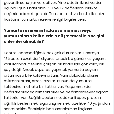
güvenilir sonuçlar verebiliyor. Yine adetin ikinci ya da
üçüncü günü hastanın FSH ve E2 değerlerini birlikte
değerlendirmek gerekir. Tüm bu test ve kontroller bize
hastanın yumurta rezervi ile ilgili bilgiler verir.
Yumurta rezervinin hızla azalmaması veya
yumurtaların kalitelerinin düşmemesi için ne gibi
önlemler alınabilir?
Kontrol edemediğimiz pek çok durum var. Hastaya
“Stresten uzak dur” diyoruz ancak bu günümüz yaşam
koşullarında, özellikle çalışan bir kadın için çok kolay bir
şey değil. Ancak egzersiz yapmak yumurta sayısını
arttırmasa bile kaliteyi arttırır. Yani dokudaki oksijen
miktarını artırır, stresi azaltır. Bunun da yumurta
kalitesine mutlaka bir katkısı var. Yaşamımızda
değiştirebileceğimiz faktörler ve değiştiremeyeceğimiz
faktörler var. Sağlıklı beslenme, düzenli spor, protein
ağırlıklı beslenmek, sigara içmemek, özellikle 40 yaşından
sonra hekim önerisiyle bazı antioksidan ilaçların