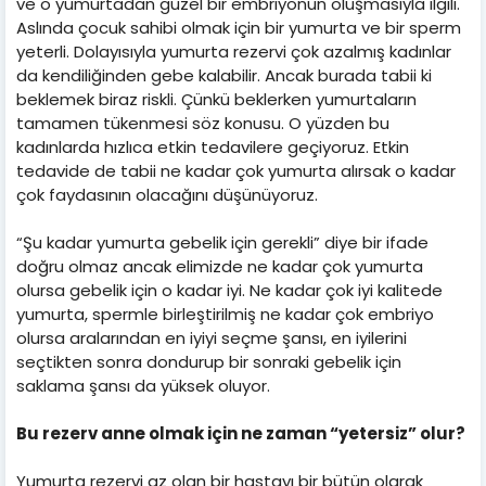
ve o yumurtadan güzel bir embriyonun oluşmasıyla ilgili.
Aslında çocuk sahibi olmak için bir yumurta ve bir sperm
yeterli. Dolayısıyla yumurta rezervi çok azalmış kadınlar
da kendiliğinden gebe kalabilir. Ancak burada tabii ki
beklemek biraz riskli. Çünkü beklerken yumurtaların
tamamen tükenmesi söz konusu. O yüzden bu
kadınlarda hızlıca etkin tedavilere geçiyoruz. Etkin
tedavide de tabii ne kadar çok yumurta alırsak o kadar
çok faydasının olacağını düşünüyoruz.
“Şu kadar yumurta gebelik için gerekli” diye bir ifade
doğru olmaz ancak elimizde ne kadar çok yumurta
olursa gebelik için o kadar iyi. Ne kadar çok iyi kalitede
yumurta, spermle birleştirilmiş ne kadar çok embriyo
olursa aralarından en iyiyi seçme şansı, en iyilerini
seçtikten sonra dondurup bir sonraki gebelik için
saklama şansı da yüksek oluyor.
Bu rezerv anne olmak için ne zaman “yetersiz” olur?
Yumurta rezervi az olan bir hastayı bir bütün olarak