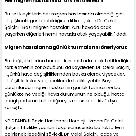
Her migren hastasında farklı etkilenebilir
Bu tetikleyicilerin her migren hastasında olmadığı gibi,
değişkenlik gösterebildiğine dikkat çeken Dr. Celal
Şalçini, “Bazı migren hastaları, kuru havada atak
yaşarken diğerleri nemli havada atak yaşayabilir.” dedi.
Migren hastalarına günlük tutmalarını öneriyoruz
Bu değişikliklerden hangilerinin hastada atak tetiklediğini
fark etmenin zor olduğunu da kaydeden Dr. Celal Şalçini,
“Çünkü hava değişikliklerinden başka olarak yiyecekler,
değişik kokular ve içecekler de tetikleyebilir. Böyle
durumlarda migren hastasının günlük tutması ve bu
günlükte ne yediği, hava durumunun ne olduğu, hatta
hangi parfümü kullandığını yazmasını öneririz.” diye
konuştu.
NPİSTANBUL Beyin Hastanesi Nöroloji Uzmanı Dr. Celal
Şalçini, titizlikle yapılan takip sonucunda bu faktörlerin
belirlenebileceğini söyledi. Dr. Celal Şalçini, lodos ve