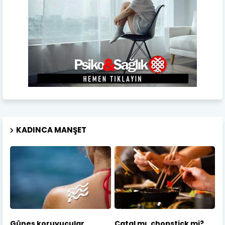
KADINCA MANŞET
Güneş koruyucular
Çatal mı, chopstick mi?