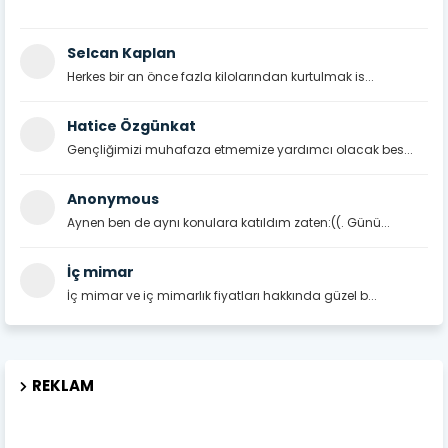
Selcan Kaplan
Herkes bir an önce fazla kilolarından kurtulmak is...
Hatice Özgünkat
Gençliğimizi muhafaza etmemize yardımcı olacak bes...
Anonymous
Aynen ben de aynı konulara katıldım zaten:((. Günü...
İç mimar
İç mimar ve iç mimarlık fiyatları hakkında güzel b...
REKLAM