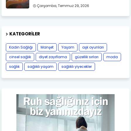
Çarşamba, Temmuz 29, 2026
KATEGORILER
Kadın Sağlığı
Manşet
Yaşam
aşk oyunları
cinsel sağlık
diyet zayıflama
güzellik sırları
moda
sağlık
sağlıklı yaşam
sağlıklı yiyecekler