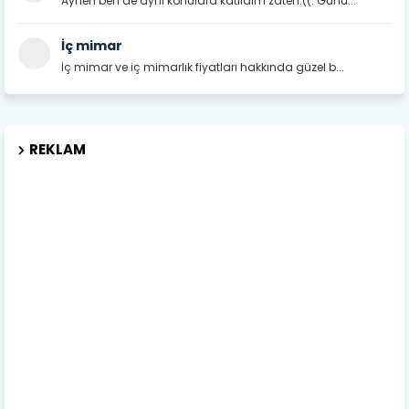
Aynen ben de aynı konulara katıldım zaten:((. Günü...
İç mimar
İç mimar ve iç mimarlık fiyatları hakkında güzel b...
REKLAM