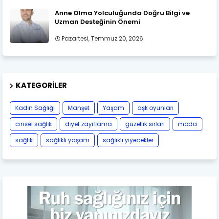
Anne Olma Yolculuğunda Doğru Bilgi ve
Uzman Desteğinin Önemi
Pazartesi, Temmuz 20, 2026
KATEGORILER
Kadın Sağlığı
Manşet
Yaşam
aşk oyunları
cinsel sağlık
diyet zayıflama
güzellik sırları
moda
sağlık
sağlıklı yaşam
sağlıklı yiyecekler