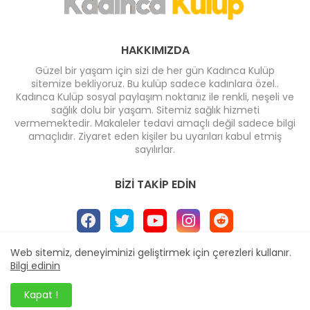
HAKKIMIZDA
Güzel bir yaşam için sizi de her gün Kadınca Kulüp
sitemize bekliyoruz. Bu kulüp sadece kadınlara özel..
Kadınca Kulüp sosyal paylaşım noktanız ile renkli, neşeli ve
sağlık dolu bir yaşam. Sitemiz sağlık hizmeti
vermemektedir. Makaleler tedavi amaçlı değil sadece bilgi
amaçlıdır. Ziyaret eden kişiler bu uyarıları kabul etmiş
sayılırlar.
BIZI TAKIP EDIN
Web sitemiz, deneyiminizi geliştirmek için çerezleri kullanır.
Bilgi edinin
Ana Sayfa
* İletişim
* Yayın İlkeleri
* Reklam
Dizayn -
Blogger Templates
| Yayıncı
Veka Medya
Kapat !