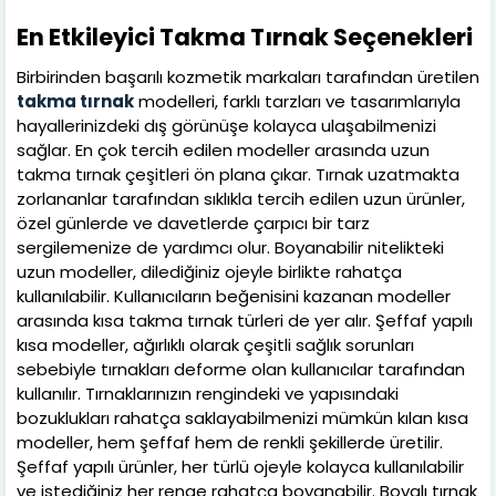
En Etkileyici Takma Tırnak Seçenekleri
Birbirinden başarılı kozmetik markaları tarafından üretilen
takma tırnak
modelleri, farklı tarzları ve tasarımlarıyla
hayallerinizdeki dış görünüşe kolayca ulaşabilmenizi
sağlar. En çok tercih edilen modeller arasında uzun
takma tırnak çeşitleri ön plana çıkar. Tırnak uzatmakta
zorlananlar tarafından sıklıkla tercih edilen uzun ürünler,
özel günlerde ve davetlerde çarpıcı bir tarz
sergilemenize de yardımcı olur. Boyanabilir nitelikteki
uzun modeller, dilediğiniz ojeyle birlikte rahatça
kullanılabilir. Kullanıcıların beğenisini kazanan modeller
arasında kısa takma tırnak türleri de yer alır. Şeffaf yapılı
kısa modeller, ağırlıklı olarak çeşitli sağlık sorunları
sebebiyle tırnakları deforme olan kullanıcılar tarafından
kullanılır. Tırnaklarınızın rengindeki ve yapısındaki
bozuklukları rahatça saklayabilmenizi mümkün kılan kısa
modeller, hem şeffaf hem de renkli şekillerde üretilir.
Şeffaf yapılı ürünler, her türlü ojeyle kolayca kullanılabilir
ve istediğiniz her renge rahatça boyanabilir. Boyalı tırnak