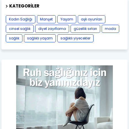
KATEGORILER
Kadın Sağlığı
Manşet
Yaşam
aşk oyunları
cinsel sağlık
diyet zayıflama
güzellik sırları
moda
sağlık
sağlıklı yaşam
sağlıklı yiyecekler