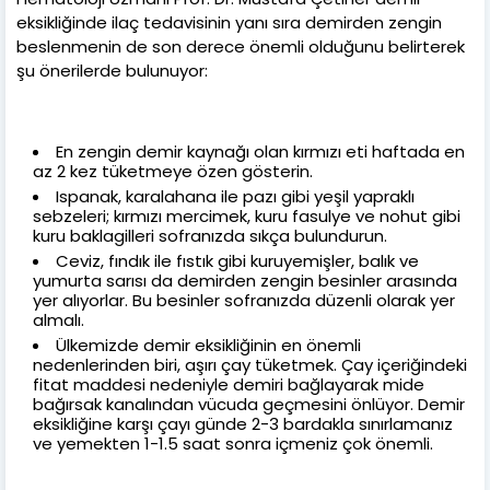
eksikliğinde ilaç tedavisinin yanı sıra demirden zengin
beslenmenin de son derece önemli olduğunu belirterek
şu önerilerde bulunuyor:
En zengin demir kaynağı olan kırmızı eti haftada en
az 2 kez tüketmeye özen gösterin.
Ispanak, karalahana ile pazı gibi yeşil yapraklı
sebzeleri; kırmızı mercimek, kuru fasulye ve nohut gibi
kuru baklagilleri sofranızda sıkça bulundurun.
Ceviz, fındık ile fıstık gibi kuruyemişler, balık ve
yumurta sarısı da demirden zengin besinler arasında
yer alıyorlar. Bu besinler sofranızda düzenli olarak yer
almalı.
Ülkemizde demir eksikliğinin en önemli
nedenlerinden biri, aşırı çay tüketmek. Çay içeriğindeki
fitat maddesi nedeniyle demiri bağlayarak mide
bağırsak kanalından vücuda geçmesini önlüyor. Demir
eksikliğine karşı çayı günde 2-3 bardakla sınırlamanız
ve yemekten 1-1.5 saat sonra içmeniz çok önemli.