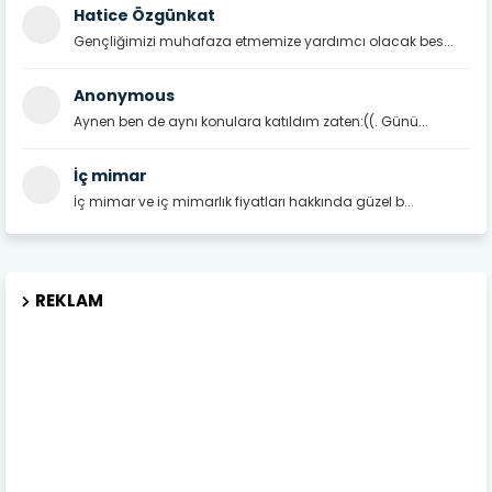
Hatice Özgünkat
Gençliğimizi muhafaza etmemize yardımcı olacak bes...
Anonymous
Aynen ben de aynı konulara katıldım zaten:((. Günü...
İç mimar
İç mimar ve iç mimarlık fiyatları hakkında güzel b...
REKLAM