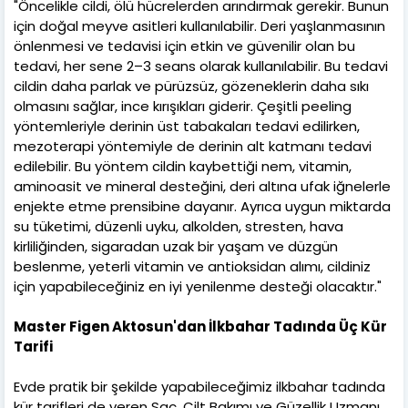
"Öncelikle cildi, ölü hücrelerden arındırmak gerekir. Bunun
için doğal meyve asitleri kullanılabilir. Deri yaşlanmasının
önlenmesi ve tedavisi için etkin ve güvenilir olan bu
tedavi, her sene 2–3 seans olarak kullanılabilir. Bu tedavi
cildin daha parlak ve pürüzsüz, gözeneklerin daha sıkı
olmasını sağlar, ince kırışıkları giderir. Çeşitli peeling
yöntemleriyle derinin üst tabakaları tedavi edilirken,
mezoterapi yöntemiyle de derinin alt katmanı tedavi
edilebilir. Bu yöntem cildin kaybettiği nem, vitamin,
aminoasit ve mineral desteğini, deri altına ufak iğnelerle
enjekte etme prensibine dayanır. Ayrıca uygun miktarda
su tüketimi, düzenli uyku, alkolden, stresten, hava
kirliliğinden, sigaradan uzak bir yaşam ve düzgün
beslenme, yeterli vitamin ve antioksidan alımı, cildiniz
için yapabileceğiniz en iyi yenilenme desteği olacaktır."
Master Figen Aktosun'dan İlkbahar Tadında Üç Kür
Tarifi
Evde pratik bir şekilde yapabileceğimiz ilkbahar tadında
kür tarifleri de veren Saç, Cilt Bakımı ve Güzellik Uzmanı,