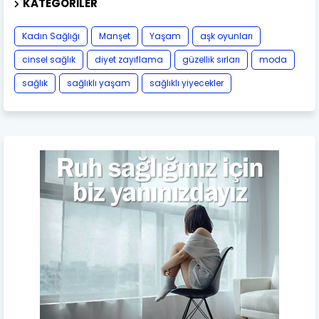
KATEGORILER
Kadın Sağlığı
Manşet
Yaşam
aşk oyunları
cinsel sağlık
diyet zayıflama
güzellik sırları
moda
sağlık
sağlıklı yaşam
sağlıklı yiyecekler