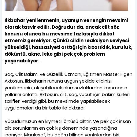
İlkbahar yenilenmenin, uyanışın ve rengin mevsimi
olarak tasvir edilir. Doğrudur da, ancak cilt söz
konusu olunca bu mevsime fazlasıyla dikkat
etmemiz gerekiyor. Çünkü cildin reaksiyon seviyesi
yükseldiği, hassasiyeti arttığı için kızarıklık, kuruluk,
döküntü, akne, leke gibi pek çok problem
yaşanabiliyor.
Saç, Cilt Bakımı ve Güzellik Uzmanı, Eğitmen Master Figen
Aktosun, ilkbaharın ruhuna uygun şekilde cildinizi
yenilemenin, oluşabilecek olumsuzluklardan korumanın
yollarını anlattı. Aktosun, cilt, saç, vücut için bakım kürleri
tarifleri verdiği gibi, bu mevsimde yapılabilecek
uygulamaları da bir tablo ile aktardı.
Vücudumuzun en kıymetli örtüsü cilttir. Ve pek çok insan
cilt sorunlarının en çok kış döneminde yaşandığına
inanıyor. Maalesef, bu doğru bilinen yanlışlardan biri.