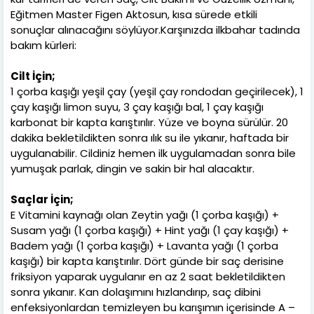
Eğitmen Master Figen Aktosun, kısa sürede etkili
sonuçlar alınacağını söylüyor.Karşınızda ilkbahar tadında
bakım kürleri:
Cilt İçin;
1 çorba kaşığı yeşil çay (yeşil çay rondodan geçirilecek), 1
çay kaşığı limon suyu, 3 çay kaşığı bal, 1 çay kaşığı
karbonat bir kapta karıştırılır. Yüze ve boyna sürülür. 20
dakika bekletildikten sonra ılık su ile yıkanır, haftada bir
uygulanabilir. Cildiniz hemen ilk uygulamadan sonra bile
yumuşak parlak, dingin ve sakin bir hal alacaktır.
Saçlar İçin;
E Vitamini kaynağı olan Zeytin yağı (1 çorba kaşığı) +
Susam yağı (1 çorba kaşığı) + Hint yağı (1 çay kaşığı) +
Badem yağı (1 çorba kaşığı) + Lavanta yağı (1 çorba
kaşığı) bir kapta karıştırılır. Dört günde bir saç derisine
friksiyon yaparak uygulanır en az 2 saat bekletildikten
sonra yıkanır. Kan dolaşımını hızlandırıp, saç dibini
enfeksiyonlardan temizleyen bu karışımın içerisinde A –