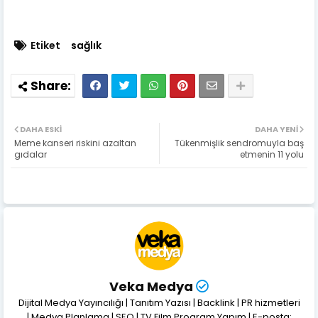
Etiket
sağlık
DAHA ESKI
DAHA YENI
Meme kanseri riskini azaltan
Tükenmişlik sendromuyla baş
gıdalar
etmenin 11 yolu
Veka Medya
Dijital Medya Yayıncılığı | Tanıtım Yazısı | Backlink | PR hizmetleri
| Medya Planlama | SEO | TV Film Program Yapım | E-posta: