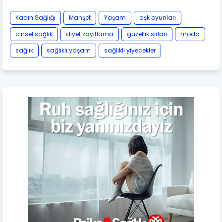
Kadın Sağlığı
Manşet
Yaşam
aşk oyunları
cinsel sağlık
diyet zayıflama
güzellik sırları
moda
sağlık
sağlıklı yaşam
sağlıklı yiyecekler