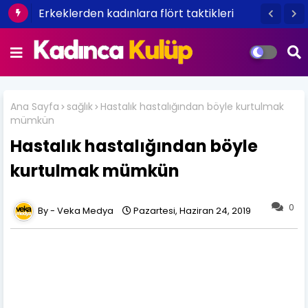
Erkeklerden kadınlara flört taktikleri
Ana Sayfa
sağlık
Hastalık hastalığından böyle kurtulmak
mümkün
Hastalık hastalığından böyle
kurtulmak mümkün
0
Veka Medya
Pazartesi, Haziran 24, 2019