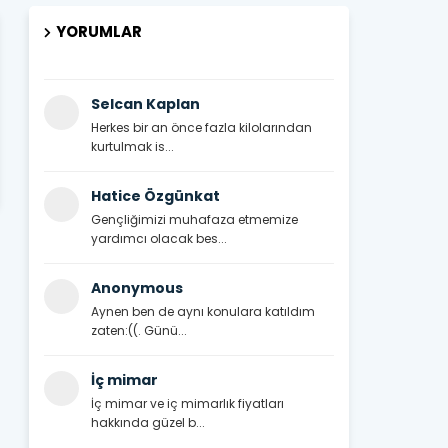
YORUMLAR
Selcan Kaplan
Herkes bir an önce fazla kilolarından
kurtulmak is...
Hatice Özgünkat
Gençliğimizi muhafaza etmemize
yardımcı olacak bes...
Anonymous
Aynen ben de aynı konulara katıldım
zaten:((. Günü...
İç mimar
İç mimar ve iç mimarlık fiyatları
hakkında güzel b...