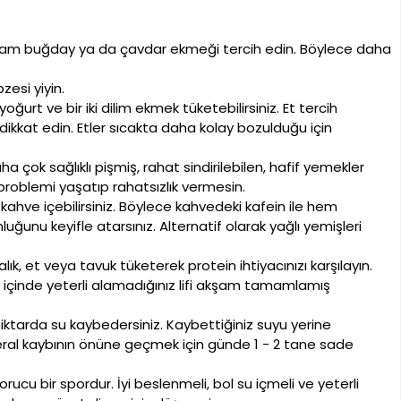
; tam buğday ya da çavdar ekmeği tercih edin. Böylece daha
esi yiyin.
ğurt ve bir iki dilim ekmek tüketebilirsiniz. Et tercih
ikkat edin. Etler sıcakta daha kolay bozulduğu için
 çok sağlıklı pişmiş, rahat sindirilebilen, hafif yemekler
problemi yaşatıp rahatsızlık vermesin.
 kahve içebilirsiniz. Böylece kahvedeki kafein ile hem
unu keyifle atarsınız. Alternatif olarak yağlı yemişleri
k, et veya tavuk tüketerek protein ihtiyacınızı karşılayın.
 içinde yeterli alamadığınız lifi akşam tamamlamış
miktarda su kaybedersiniz. Kaybettiğiniz suyu yerine
ineral kaybının önüne geçmek için günde 1 - 2 tane sade
ucu bir spordur. İyi beslenmeli, bol su içmeli ve yeterli