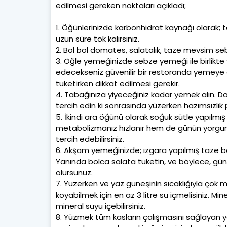
edilmesi gereken noktaları açıkladı;
1. Öğünlerinizde karbonhidrat kaynağı olarak
uzun süre tok kalırsınız.
2. Bol bol domates, salatalık, taze mevsim sebz
3. Öğle yemeğinizde sebze yemeği ile birlikte yo
edecekseniz güvenilir bir restoranda yemeye d
tüketirken dikkat edilmesi gerekir.
4. Tabağınıza yiyeceğiniz kadar yemek alın. Daha
tercih edin ki sonrasında yüzerken hazımsızlık 
5. İkindi ara öğünü olarak soğuk sütle yapılmış
metabolizmanız hızlanır hem de günün yorgunluğ
tercih edebilirsiniz.
6. Akşam yemeğinizde; ızgara yapılmış taze balı
Yanında bolca salata tüketin, ve böylece, gün
olursunuz.
7. Yüzerken ve yaz güneşinin sıcaklığıyla çok 
koyabilmek için en az 3 litre su içmelisiniz. M
mineral suyu içebilirsiniz.
8. Yüzmek tüm kasların çalışmasını sağlayan yor