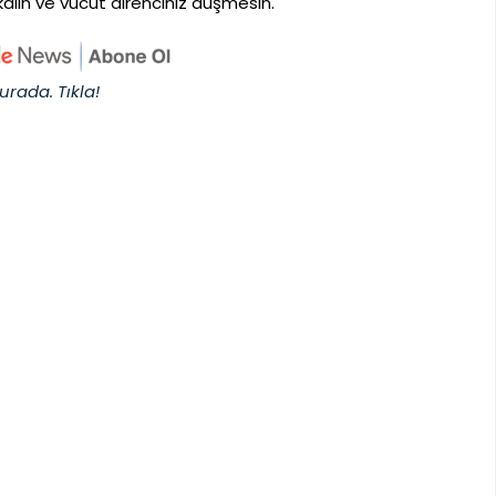
 kalın ve vücut direnciniz düşmesin.
urada. Tıkla!