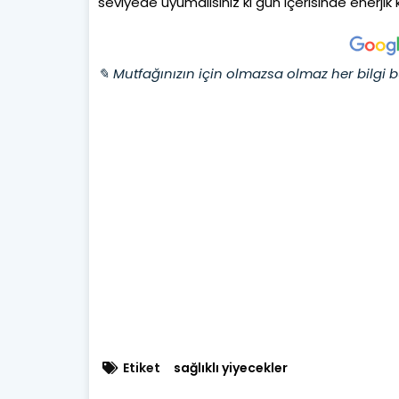
seviyede uyumalısınız ki gün içerisinde enerjik
✎ Mutfağınızın için olmazsa olmaz her bilgi b
Etiket
sağlıklı yiyecekler