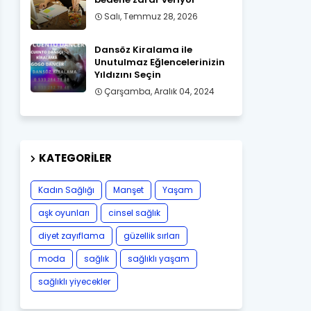
Salı, Temmuz 28, 2026
Dansöz Kiralama ile
Unutulmaz Eğlencelerinizin
Yıldızını Seçin
Çarşamba, Aralık 04, 2024
KATEGORILER
Kadın Sağlığı
Manşet
Yaşam
aşk oyunları
cinsel sağlık
diyet zayıflama
güzellik sırları
moda
sağlık
sağlıklı yaşam
sağlıklı yiyecekler