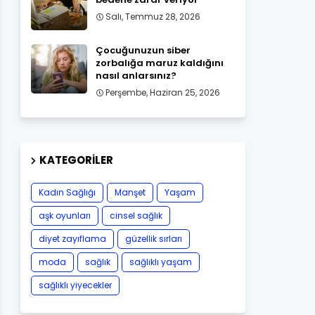
Salı, Temmuz 28, 2026
Çocuğunuzun siber
zorbalığa maruz kaldığını
nasıl anlarsınız?
Perşembe, Haziran 25, 2026
KATEGORILER
Kadın Sağlığı
Manşet
Yaşam
aşk oyunları
cinsel sağlık
diyet zayıflama
güzellik sırları
moda
sağlık
sağlıklı yaşam
sağlıklı yiyecekler