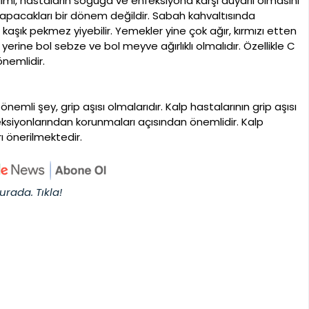
 alımı, hastaların soğuğa ve enfeksiyona karşı duyarlı olmasını
et yapacakları bir dönem değildir. Sabah kahvaltısında
 kaşık pekmez yiyebilir. Yemekler yine çok ağır, kırmızı etten
ine bol sebze ve bol meyve ağırlıklı olmalıdır. Özellikle C
önemlidir.
nemli şey, grip aşısı olmalarıdır. Kalp hastalarının grip aşısı
ksiyonlarından korunmaları açısından önemlidir. Kalp
ı önerilmektedir.
urada. Tıkla!