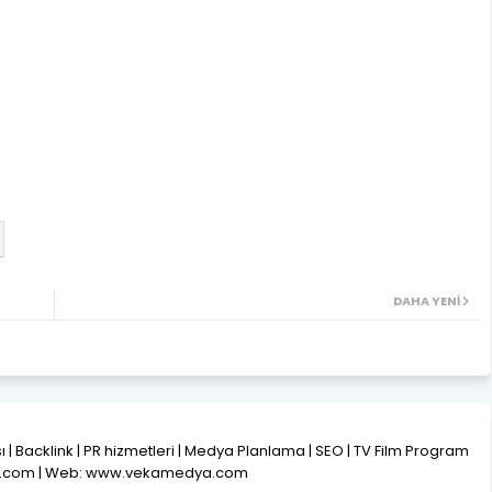
DAHA YENI
ısı | Backlink | PR hizmetleri | Medya Planlama | SEO | TV Film Program
l.com | Web: www.vekamedya.com