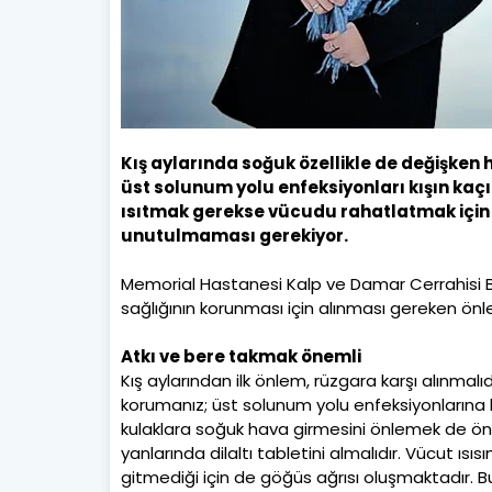
Kış aylarında soğuk özellikle de değişken h
üst solunum yolu enfeksiyonları kışın kaçı
ısıtmak gerekse vücudu rahatlatmak için 
unutulmaması gerekiyor.
Memorial Hastanesi Kalp ve Damar Cerrahisi B
sağlığının korunması için alınması gereken önle
Atkı ve bere takmak önemli
Kış aylarından ilk önlem, rüzgara karşı alınma
korumanız; üst solunum yolu enfeksiyonlarına 
kulaklara soğuk hava girmesini önlemek de öneml
yanlarında dilaltı tabletini almalıdır. Vücut ı
gitmediği için de göğüs ağrısı oluşmaktadır. Bu 