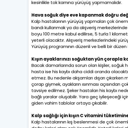
kesinlikle tok karnına yürüyüş yapmamalıdır.
Hava soğuk diye eve kapanmak doğru değ
Kalp hastalarının yürüyüş yapmaları çok öne
bandı kullanmak ya da alışveriş merkezlerinde y
boyu 100 metre kabul edilirse, 5 turla 1 kilom
yeterli olacaktır. Alışveriş merkezlerindeki yürüyü
Yürüyüş programının düzenli ve belli bir düzen 
Kışın ayaklarınızı soğuktan yün çorapla 
Bacak damarlarında sorun olan kişiler, soğuk 
hasta ise his kaybı daha ciddi oranda olacaktı
etmez. Bu nedenle akşamları dışarı çıkarken m
çorap giymek, ayakların ısınması açısından çok
tavsiye edilmez. Şeker hastaları his kaybı ne
bağlı yaralar oluşabilir. Yara geç iyileşeceği i
giden vahim tablolar ortaya çıkabilir.
Kalp sağlığı için kışın C vitamini tüketimine
Kalp hastalarının kış beslenmesi de çok önemlid