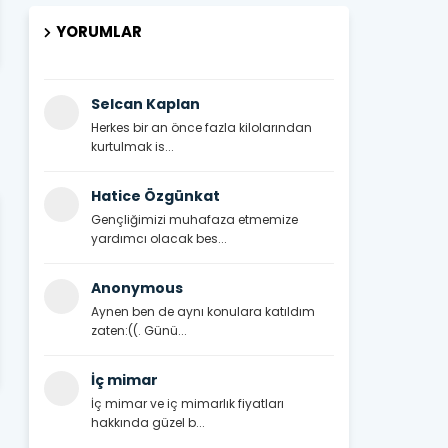
YORUMLAR
Selcan Kaplan
Herkes bir an önce fazla kilolarından
kurtulmak is...
Hatice Özgünkat
Gençliğimizi muhafaza etmemize
yardımcı olacak bes...
Anonymous
Aynen ben de aynı konulara katıldım
zaten:((. Günü...
İç mimar
İç mimar ve iç mimarlık fiyatları
hakkında güzel b...