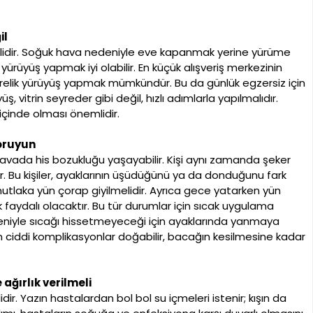
il
mlidir. Soğuk hava nedeniyle eve kapanmak yerine yürüme
ürüyüş yapmak iyi olabilir. En küçük alışveriş merkezinin
etrelik yürüyüş yapmak mümkündür. Bu da günlük egzersiz için
ş, vitrin seyreder gibi değil, hızlı adımlarla yapılmalıdır.
içinde olması önemlidir.
koruyun
havada his bozukluğu yaşayabilir. Kişi aynı zamanda şeker
r. Bu kişiler, ayaklarının üşüdüğünü ya da donduğunu fark
utlaka yün çorap giyilmelidir. Ayrıca gece yatarken yün
 faydalı olacaktır. Bu tür durumlar için sıcak uygulama
deniyle sıcağı hissetmeyeceği için ayaklarında yanmaya
çin ciddi komplikasyonlar doğabilir, bacağın kesilmesine kadar
 ağırlık verilmeli
ir. Yazın hastalardan bol bol su içmeleri istenir; kışın da