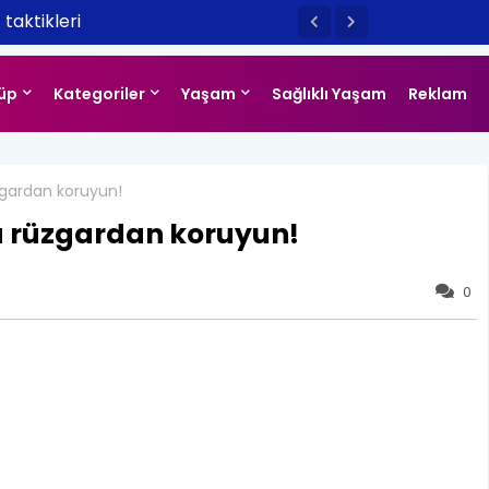
taktikleri
üp
Kategoriler
Yaşam
Sağlıklı Yaşam
Reklam
gardan koruyun!
 rüzgardan koruyun!
0