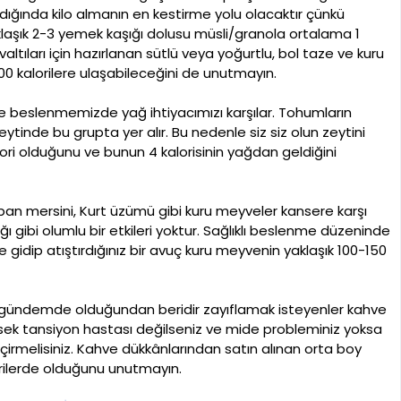
dığında kilo almanın en kestirme yolu olacaktır çünkü
 Yaklaşık 2-3 yemek kaşığı dolusu müsli/granola ortalama 1
ltıları için hazırlanan sütlü veya yoğurtlu, bol taze ve kuru
600 kalorilere ulaşabileceğini de unutmayın.
 de beslenmemizde yağ ihtiyacımızı karşılar. Tohumların
eytinde bu grupta yer alır. Bu nedenle siz siz olun zeytini
lori olduğunu ve bunun 4 kalorisinin yağdan geldiğini
ban mersini, Kurt üzümü gibi kuru meyveler kansere karşı
 gibi olumlu bir etkileri yoktur. Sağlıklı beslenme düzeninde
e gidip atıştırdığınız bir avuç kuru meyvenin yaklaşık 100-150
isi gündemde olduğundan beridir zayıflamak isteyenler kahve
ksek tansiyon hastası değilseniz ve mide probleminiz yoksa
geçirmelisiniz. Kahve dükkânlarından satın alınan orta boy
orilerde olduğunu unutmayın.