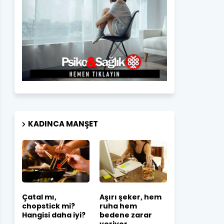
KADINCA MANŞET
Çatal mı,
Aşırı şeker, hem
chopstick mi?
ruha hem
Hangisi daha iyi?
bedene zarar
veriyor