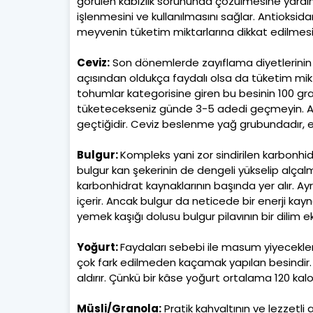
görülen kabızlık sorununda çözülmesine yardım
işlenmesini ve kullanılmasını sağlar. Antioksida
meyvenin tüketim miktarlarına dikkat edilmesi 
Ceviz:
Son dönemlerde zayıflama diyetlerinin g
açısından oldukça faydalı olsa da tüketim mikt
tohumlar kategorisine giren bu besinin 100 gram
tüketecekseniz günde 3-5 adedi geçmeyin. Ayrı
geçtiğidir. Ceviz beslenme yağ grubundadır, e
Bulgur:
Kompleks yani zor sindirilen karbonhi
bulgur kan şekerinin de dengeli yükselip alçal
karbonhidrat kaynaklarının başında yer alır. A
içerir. Ancak bulgur da neticede bir enerji kayn
yemek kaşığı dolusu bulgur pilavının bir dili
Yoğurt:
Faydaları sebebi ile masum yiyecekle
çok fark edilmeden kaçamak yapılan besindir. A
aldırır. Çünkü bir kâse yoğurt ortalama 120 kalori
Müsli/Granola:
Pratik kahvaltının ve lezzetli