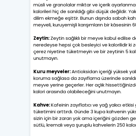
müsli ve granolalar miktar ve içerik ayarlanma
kalorileri hiç de sanıldığı gibi düşük değildir.
dilim ekmeğe eşittir. Bunun dışında sabah kahva
meyveli, kuruyemişli karışımların bir kâsesinin 
Zeytin:
Zeytin sağlıklı bir meyve kabul edilse
neredeyse hepsi çok besleyici ve kalorilidir ki z
çerez niyetine tüketmeyin ve bir zeytinin 5 ka
unutmayın.
Kuru meyveler:
Antioksidan içeriği yüksek ya
koruma sağlasa da zayıflama üzerinde sanıldığı
meyve yerine geçerler. Her açlık hissettiğinizd
kalori arasında olabileceğini unutmayın.
Kahve:
Kafeinin zayıflatıcı ve yağ yakıcı etk
tüketimini arttırdı. Günde 3 kupa kahvenin yü
sizin için bir zararı yok ama içeriğini gözden 
sütlü, kremalı veya şuruplu kahvelerin 250 kal