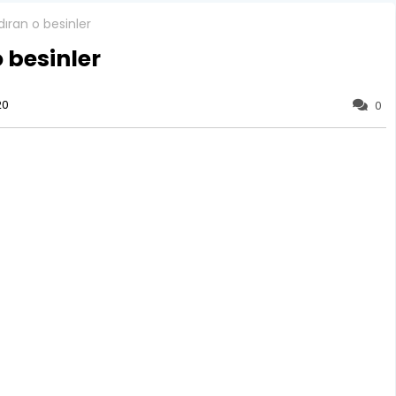
ldıran o besinler
o besinler
20
0