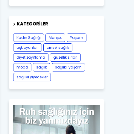
KATEGORILER
Kadın Sağlığı
Manşet
Yaşam
aşk oyunları
cinsel sağlık
diyet zayıflama
güzellik sırları
moda
sağlık
sağlıklı yaşam
sağlıklı yiyecekler