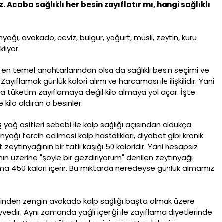
 Acaba sağlıklı her besin zayıflatır mı, hangi sağlıklı
ı, avokado, ceviz, bulgur, yoğurt, müsli, zeytin, kuru
lıyor.
n en temel anahtarlarından olsa da sağlıklı besin seçimi ve
ıflamak günlük kalori alımı ve harcaması ile ilişkilidir. Yani
rda tüketim zayıflamaya değil kilo almaya yol açar. İşte
 kilo aldıran o besinler:
 yağ asitleri sebebi ile kalp sağlığı açısından oldukça
nyağı tercih edilmesi kalp hastalıkları, diyabet gibi kronik
 zeytinyağının bir tatlı kaşığı 50 kaloridir. Yani hesapsız
anın üzerine "şöyle bir gezdiriyorum" denilen zeytinyağı
ma 450 kalori içerir. Bu miktarda neredeyse günlük almamız
rinden zengin avokado kalp sağlığı başta olmak üzere
yvedir. Aynı zamanda yağlı içeriği ile zayıflama diyetlerinde