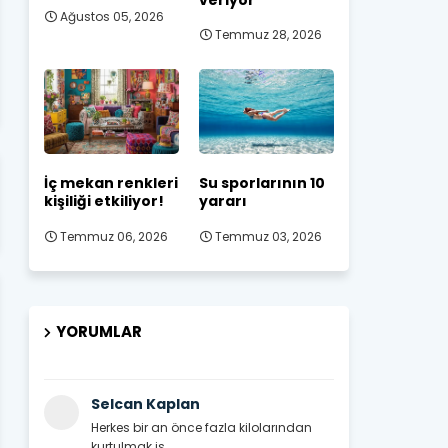
Ağustos 05, 2026
Temmuz 28, 2026
İç mekan renkleri
Su sporlarının 10
kişiliği etkiliyor!
yararı
Temmuz 06, 2026
Temmuz 03, 2026
YORUMLAR
Selcan Kaplan
Herkes bir an önce fazla kilolarından
kurtulmak is...