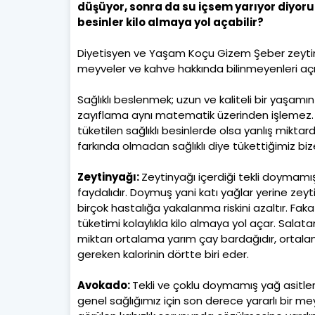
düşüyor, sonra da su içsem yarıyor diyoruz.
besinler kilo almaya yol açabilir?
Diyetisyen ve Yaşam Koçu Gizem Şeber zeytinyağ
meyveler ve kahve hakkında bilinmeyenleri açık
Sağlıklı beslenmek; uzun ve kaliteli bir yaşamı
zayıflama aynı matematik üzerinden işlemez. Zay
tüketilen sağlıklı besinlerde olsa yanlış mikta
farkında olmadan sağlıklı diye tükettiğimiz bize
Zeytinyağı:
Zeytinyağı içerdiği tekli doymamış
faydalıdır. Doymuş yani katı yağlar yerine zeyti
birçok hastalığa yakalanma riskini azaltır. Fakat
tüketimi kolaylıkla kilo almaya yol açar. Salat
miktarı ortalama yarım çay bardağıdır, ortala
gereken kalorinin dörtte biri eder.
Avokado:
Tekli ve çoklu doymamış yağ asitle
genel sağlığımız için son derece yararlı bir me