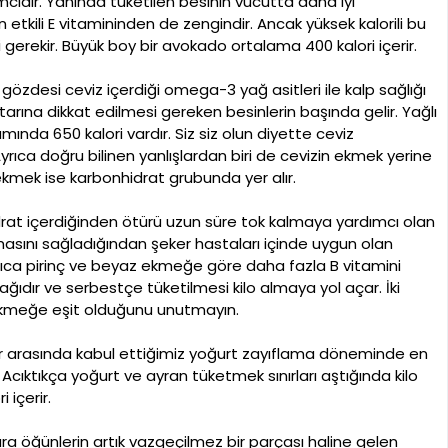
cıdır. Yanında tüketilen besinin vücutta daha iyi
n etkili E vitamininden de zengindir. Ancak yüksek kalorili bu
gerekir. Büyük boy bir avokado ortalama 400 kalori içerir.
özdesi ceviz içerdiği omega-3 yağ asitleri ile kalp sağlığı
arına dikkat edilmesi gereken besinlerin başında gelir. Yağlı
ında 650 kalori vardır. Siz siz olun diyette ceviz
ca doğru bilinen yanlışlardan biri de cevizin ekmek yerine
kmek ise karbonhidrat grubunda yer alır.
drat içerdiğinden ötürü uzun süre tok kalmaya yardımcı olan
masını sağladığından şeker hastaları içinde uygun olan
yrıca pirinç ve beyaz ekmeğe göre daha fazla B vitamini
ağıdır ve serbestçe tüketilmesi kilo almaya yol açar. İki
m ekmeğe eşit olduğunu unutmayın.
r arasında kabul ettiğimiz yoğurt zayıflama döneminde en
cıktıkça yoğurt ve ayran tüketmek sınırları aştığında kilo
 içerir.
 ara öğünlerin artık vazgeçilmez bir parçası haline gelen