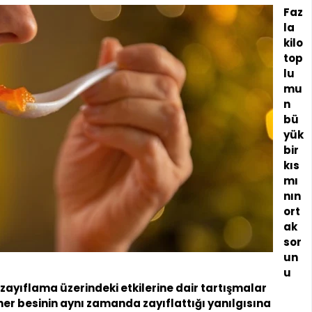
Faz
la
kilo
top
lu
mu
n
bü
yük
bir
kıs
mı
nın
ort
ak
sor
un
u
ayıflama üzerindeki etkilerine dair tartışmalar
her besinin aynı zamanda zayıflattığı yanılgısına