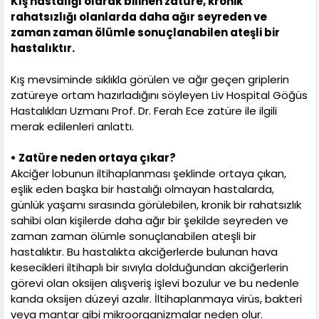
Kış hastalığı olarak bilinen zatüre, kronik
rahatsızlığı olanlarda daha ağır seyreden ve
zaman zaman ölümle sonuçlanabilen ateşli bir
hastalıktır.
Kış mevsiminde sıklıkla görülen ve ağır geçen griplerin
zatüreye ortam hazırladığını söyleyen Liv Hospital Göğüs
Hastalıkları Uzmanı Prof. Dr. Ferah Ece zatüre ile ilgili
merak edilenleri anlattı.
• Zatüre neden ortaya çıkar?
Akciğer lobunun iltihaplanması şeklinde ortaya çıkan,
eşlik eden başka bir hastalığı olmayan hastalarda,
günlük yaşamı sırasında görülebilen, kronik bir rahatsızlık
sahibi olan kişilerde daha ağır bir şekilde seyreden ve
zaman zaman ölümle sonuçlanabilen ateşli bir
hastalıktır. Bu hastalıkta akciğerlerde bulunan hava
kesecikleri iltihaplı bir sıvıyla dolduğundan akciğerlerin
görevi olan oksijen alışveriş işlevi bozulur ve bu nedenle
kanda oksijen düzeyi azalır. İltihaplanmaya virüs, bakteri
veya mantar gibi mikroorganizmalar neden olur.