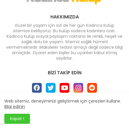
HAKKIMIZDA
Güzel bir yaşam için sizi de her gün Kadınca Kulüp
sitemize bekliyoruz. Bu kulüp sadece kadınlara özel..
Kadınca Kulüp sosyal paylaşım noktanız ile renkli, neşeli ve
sağlık dolu bir yaşam. Sitemiz sağlık hizmeti
vermemektedir. Makaleler tedavi amaçlı değil sadece bilgi
amaçlıdır. Ziyaret eden kişiler bu uyarıları kabul etmiş
sayılırlar.
BIZI TAKIP EDIN
Web sitemiz, deneyiminizi geliştirmek için çerezleri kullanır.
Bilgi edinin
Ana Sayfa
* İletişim
* Yayın İlkeleri
* Reklam
Dizayn -
Blogger Templates
| Yayıncı
Veka Medya
Kapat !