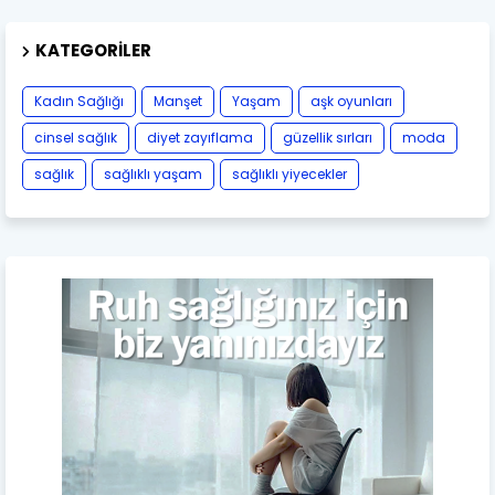
KATEGORILER
Kadın Sağlığı
Manşet
Yaşam
aşk oyunları
cinsel sağlık
diyet zayıflama
güzellik sırları
moda
sağlık
sağlıklı yaşam
sağlıklı yiyecekler