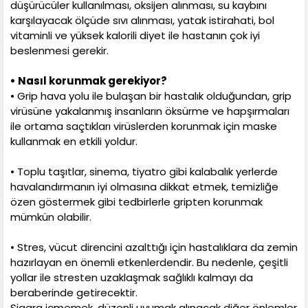
düşürücüler kullanılması, oksijen alınması, su kaybını
karşılayacak ölçüde sıvı alınması, yatak istirahati, bol
vitaminli ve yüksek kalorili diyet ile hastanın çok iyi
beslenmesi gerekir.
• Nasıl korunmak gerekiyor?
• Grip hava yolu ile bulaşan bir hastalık olduğundan, grip
virüsüne yakalanmış insanların öksürme ve hapşırmaları
ile ortama saçtıkları virüslerden korunmak için maske
kullanmak en etkili yoldur.
• Toplu taşıtlar, sinema, tiyatro gibi kalabalık yerlerde
havalandırmanın iyi olmasına dikkat etmek, temizliğe
özen göstermek gibi tedbirlerle gripten korunmak
mümkün olabilir.
• Stres, vücut direncini azalttığı için hastalıklara da zemin
hazırlayan en önemli etkenlerdendir. Bu nedenle, çeşitli
yollar ile stresten uzaklaşmak sağlıklı kalmayı da
beraberinde getirecektir.
Sigara içmemek, düzenli uyumak alınacak diğer önlemler