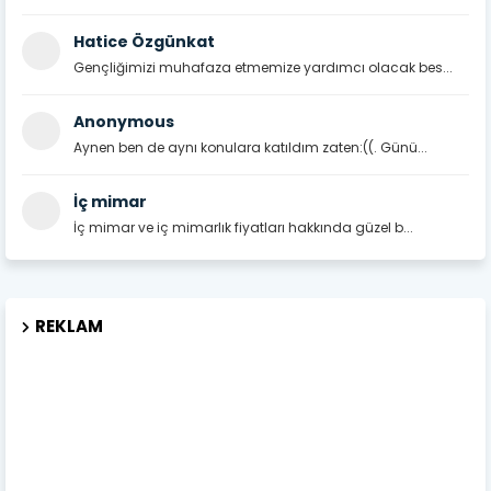
Hatice Özgünkat
Gençliğimizi muhafaza etmemize yardımcı olacak bes...
Anonymous
Aynen ben de aynı konulara katıldım zaten:((. Günü...
İç mimar
İç mimar ve iç mimarlık fiyatları hakkında güzel b...
REKLAM