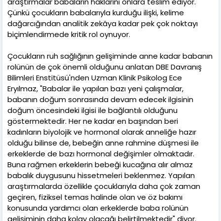
araştırmalar babaların haklarını onlara teslim ediyor.
Çünkü çocukların babalarıyla kurduğu ilişki, kelime
dağarcığından analitik zekâya kadar pek çok noktayı
biçimlendirmede kritik rol oynuyor.
Çocukların ruh sağlığının gelişiminde anne kadar babanın
rolünün de çok önemli olduğunu anlatan DBE Davranış
Bilimleri Enstitüsü'nden Uzman Klinik Psikolog Ece
Eryılmaz, "Babalar ile yapılan bazı yeni çalışmalar,
babanın doğum sonrasında devam edecek ilgisinin
doğum öncesindeki ilgisi ile bağlantılı olduğunu
göstermektedir. Her ne kadar en başından beri
kadınların biyolojik ve hormonal olarak anneliğe hazır
olduğu bilinse de, bebeğin anne rahmine düşmesi ile
erkeklerde de bazı hormonal değişimler olmaktadır.
Buna rağmen erkeklerin bebeği kucağına alır almaz
babalık duygusunu hissetmeleri beklenmez. Yapılan
araştırmalarda özellikle çocuklarıyla daha çok zaman
geçiren, fiziksel temas halinde olan ve öz bakımı
konusunda yardımcı olan erkeklerde baba rolünün
gelişiminin daha kolay olacağı belirtilmektedir" diyor.