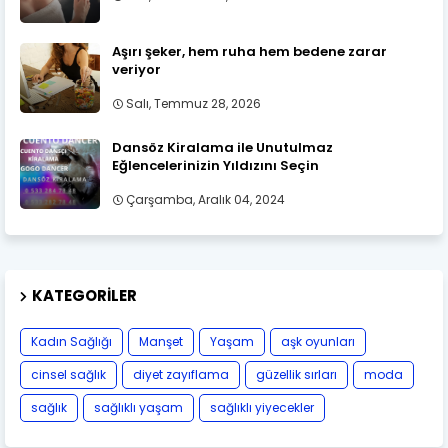
Aşırı şeker, hem ruha hem bedene zarar
veriyor
Salı, Temmuz 28, 2026
Dansöz Kiralama ile Unutulmaz
Eğlencelerinizin Yıldızını Seçin
Çarşamba, Aralık 04, 2024
KATEGORILER
Kadın Sağlığı
Manşet
Yaşam
aşk oyunları
cinsel sağlık
diyet zayıflama
güzellik sırları
moda
sağlık
sağlıklı yaşam
sağlıklı yiyecekler