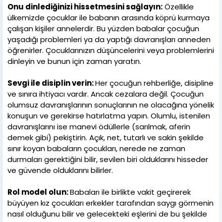
Onu dinlediğinizi hissetmesini sağlayın:
Özellikle
ülkemizde çocuklar ile babanın arasında köprü kurmaya
çalışan kişiler annelerdir. Bu yüzden babalar çocuğun
yaşadığı problemleri ya da yaptığı davranışları anneden
öğrenirler. Çocuklarınızın düşüncelerini veya problemlerini
dinleyin ve bunun için zaman yaratın.
Sevgi ile disiplin verin:
Her çocuğun rehberliğe, disipline
ve sınıra ihtiyacı vardır. Ancak cezalara değil. Çocuğun
olumsuz davranışlarının sonuçlarının ne olacağına yönelik
konuşun ve gerekirse hatırlatma yapın. Olumlu, istenilen
davranışlarını ise manevi ödüllerle (sarılmak, aferin
demek gibi) pekiştirin. Açık, net, tutarlı ve sakin şekilde
sınır koyan babaların çocukları, nerede ne zaman
durmaları gerektiğini bilir, sevilen biri olduklarını hisseder
ve güvende olduklarını bilirler.
Rol model olun:
Babaları ile birlikte vakit geçirerek
büyüyen kız çocukları erkekler tarafından saygı görmenin
nasıl olduğunu bilir ve gelecekteki eşlerini de bu şekilde