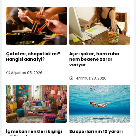
Çatal mı, chopstick mi?
Aşırı şeker, hem ruha
Hangisi daha iyi?
hem bedene zarar
veriyor
Ağustos 05, 2026
Temmuz 28, 2026
İç mekan renkleri kişiliği
Su sporlarının 10 yararı