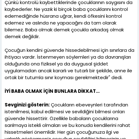
Çünkü kontrolü kaybettiklerinde çocuklarının saygısını da
kaybederler. Ne yazık ki birçok baba çocuklarını kontrol
edemediğinde hüsrana uğrar, kendi öfkesini kontrol
edemez ve aslında ne yapacağını da tam olarak
bilemez. Baba olmak demek çocukla arkadaş olmak
demek değildir.
Çocuğun kendini güvende hissedebilmesi için sınırlara da
ihtiyacı vardır. İstenmeyen söylemleri ya da davranışları
olduğunda ona fiziksel ya da duygusal şiddet
uygulamadan ancak kararlı ve tutarlı bir şekilde, anne ile
ortak bir tutumla sınır koyması gerekmektedir" dedi.
İYİ BABA OLMAK İÇİN BUNLARA DİKKAT…
Sevginizi gösterin:
Çocukların ebeveynleri tarafından
istenilmesi, kabul edilmesi ve sevildiğini bilmesi onları
güvende hissettirir. Özellikle babaların çocuklarına
sarılmaya istekli olmaları ve bu konuda kendilerini rahat
hissetmeleri önemlidir. Her gün çocuğunuza ilgi ve
yakınlık göstermeniz çocuğun sevildiğini bilmesinin ve