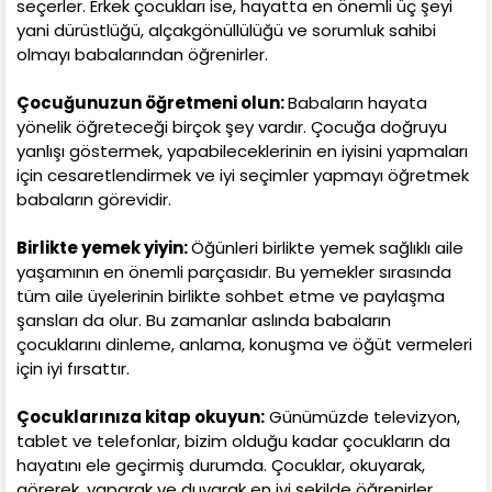
seçerler. Erkek çocukları ise, hayatta en önemli üç şeyi
yani dürüstlüğü, alçakgönüllülüğü ve sorumluk sahibi
olmayı babalarından öğrenirler.
Çocuğunuzun öğretmeni olun:
Babaların hayata
yönelik öğreteceği birçok şey vardır. Çocuğa doğruyu
yanlışı göstermek, yapabileceklerinin en iyisini yapmaları
için cesaretlendirmek ve iyi seçimler yapmayı öğretmek
babaların görevidir.
Birlikte yemek yiyin:
Öğünleri birlikte yemek sağlıklı aile
yaşamının en önemli parçasıdır. Bu yemekler sırasında
tüm aile üyelerinin birlikte sohbet etme ve paylaşma
şansları da olur. Bu zamanlar aslında babaların
çocuklarını dinleme, anlama, konuşma ve öğüt vermeleri
için iyi fırsattır.
Çocuklarınıza kitap okuyun:
Günümüzde televizyon,
tablet ve telefonlar, bizim olduğu kadar çocukların da
hayatını ele geçirmiş durumda. Çocuklar, okuyarak,
görerek, yaparak ve duyarak en iyi şekilde öğrenirler.