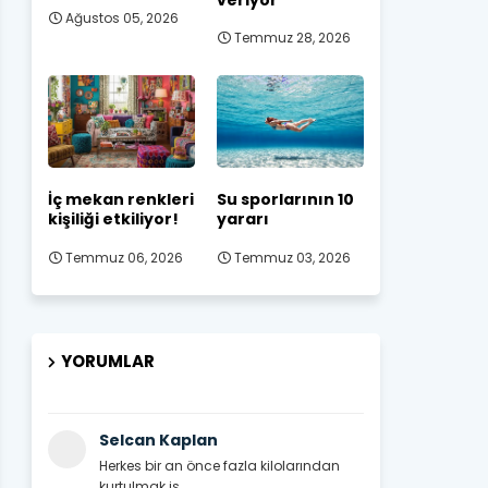
Ağustos 05, 2026
Temmuz 28, 2026
İç mekan renkleri
Su sporlarının 10
kişiliği etkiliyor!
yararı
Temmuz 06, 2026
Temmuz 03, 2026
YORUMLAR
Selcan Kaplan
Herkes bir an önce fazla kilolarından
kurtulmak is...