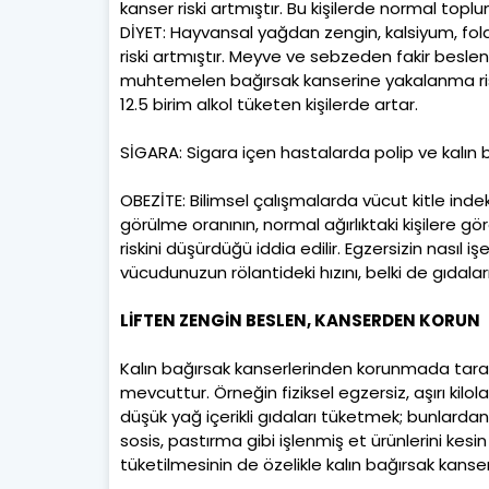
kanser riski artmıştır. Bu kişilerde normal top
DİYET: Hayvansal yağdan zengin, kalsiyum, folat
riski artmıştır. Meyve ve sebzeden fakir beslenm
muhtemelen bağırsak kanserine yakalanma riski
12.5 birim alkol tüketen kişilerde artar.
SİGARA: Sigara içen hastalarda polip ve kalın ba
OBEZİTE: Bilimsel çalışmalarda vücut kitle inde
görülme oranının, normal ağırlıktaki kişilere gö
riskini düşürdüğü iddia edilir. Egzersizin nasıl i
vücudunuzun rölantideki hızını, belki de gıdaların
LİFTEN ZENGİN BESLEN, KANSERDEN KORUN
Kalın bağırsak kanserlerinden korunmada taram
mevcuttur. Örneğin fiziksel egzersiz, aşırı kilol
düşük yağ içerikli gıdaları tüketmek; bunlardan 
sosis, pastırma gibi işlenmiş et ürünlerini kesin 
tüketilmesinin de özelikle kalın bağırsak kanseri