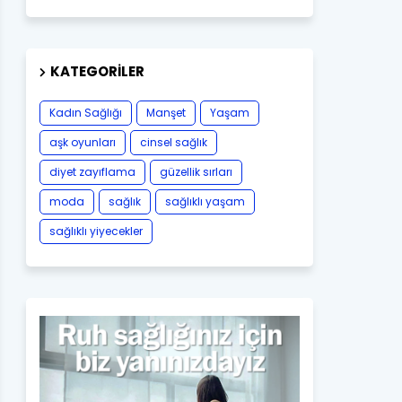
KATEGORILER
Kadın Sağlığı
Manşet
Yaşam
aşk oyunları
cinsel sağlık
diyet zayıflama
güzellik sırları
moda
sağlık
sağlıklı yaşam
sağlıklı yiyecekler