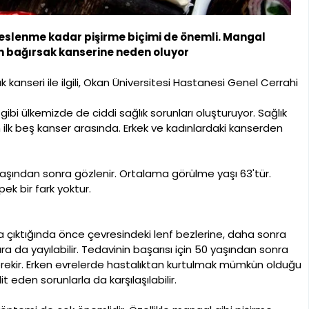
slenme kadar pişirme biçimi de önemli. Mangal
ın bağırsak kanserine neden oluyor
k kanseri ile ilgili, Okan Üniversitesi Hastanesi Genel Cerrahi
bi ülkemizde de ciddi sağlık sorunları oluşturuyor. Sağlık
en ilk beş kanser arasında. Erkek ve kadınlardaki kanserden
aşından sonra gözlenir. Ortalama görülme yaşı 63'tür.
ek bir fark yoktur.
na çıktığında önce çevresindeki lenf bezlerine, daha sonra
 da yayılabilir. Tedavinin başarısı için 50 yaşından sonra
gerekir. Erken evrelerde hastalıktan kurtulmak mümkün olduğu
eden sorunlarla da karşılaşılabilir.