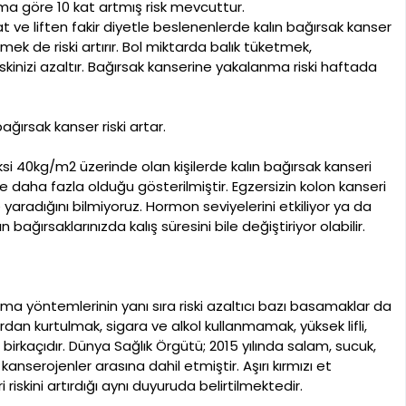
luma göre 10 kat artmış risk mevcuttur.
 ve liften fakir diyetle beslenenlerde kalın bağırsak kanser
ek de riski artırır. Bol miktarda balık tüketmek,
nizi azaltır. Bağırsak kanserine yakalanma riski haftada
ğırsak kanser riski artar.
ksi 40kg/m2 üzerinde olan kişilerde kalın bağırsak kanseri
re daha fazla olduğu gösterilmiştir. Egzersizin kolon kanseri
şe yaradığını bilmiyoruz. Hormon seviyelerini etkiliyor ya da
 bağırsaklarınızda kalış süresini bile değiştiriyor olabilir.
a yöntemlerinin yanı sıra riski azaltıcı bazı basamaklar da
ardan kurtulmak, sigara ve alkol kullanmamak, yüksek lifli,
birkaçıdır. Dünya Sağlık Örgütü; 2015 yılında salam, sucuk,
kanserojenler arasına dahil etmiştir. Aşırı kırmızı et
 riskini artırdığı aynı duyuruda belirtilmektedir.