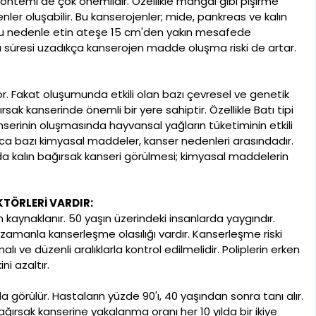
yöntemi de çok önemlidir. Özellikle mangal gibi pişirme
er oluşabilir. Bu kanserojenler; mide, pankreas ve kalın
r. Bu nedenle etin ateşe 15 cm'den yakın mesafede
süresi uzadıkça kanserojen madde oluşma riski de artar.
or. Fakat oluşumunda etkili olan bazı çevresel ve genetik
rsak kanserinde önemli bir yere sahiptir. Özellikle Batı tipi
 kanserinin oluşmasında hayvansal yağların tüketiminin etkili
ca bazı kimyasal maddeler, kanser nedenleri arasındadır.
rda kalın bağırsak kanseri görülmesi; kimyasal maddelerin
KTÖRLERİ VARDIR:
n kaynaklanır. 50 yaşın üzerindeki insanlarda yaygındır.
 zamanla kanserleşme olasılığı vardır. Kanserleşme riski
lı ve düzenli aralıklarla kontrol edilmelidir. Poliplerin erken
ni azaltır.
a görülür. Hastaların yüzde 90'ı, 40 yaşından sonra tanı alır.
ğırsak kanserine yakalanma oranı her 10 yılda bir ikiye