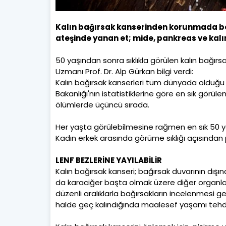
Kalın bağırsak kanserinden korunmada be
ateşinde yanan et; mide, pankreas ve kal
50 yaşından sonra sıklıkla görülen kalın bağırsa
Uzmanı Prof. Dr. Alp Gürkan bilgi verdi:
Kalın bağırsak kanserleri tüm dünyada olduğu gi
Bakanlığı'nın istatistiklerine göre en sık görül
ölümlerde üçüncü sırada.
Her yaşta görülebilmesine rağmen en sık 50 y
Kadın erkek arasında görüme sıklığı açısından p
LENF BEZLERİNE YAYILABİLİR
Kalın bağırsak kanseri; bağırsak duvarının dışı
da karaciğer başta olmak üzere diğer organlara
düzenli aralıklarla bağırsakların incelenmesi 
halde geç kalındığında maalesef yaşamı tehdit 