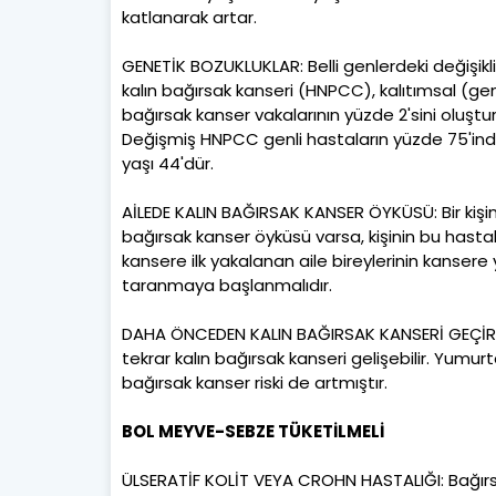
katlanarak artar.
GENETİK BOZUKLUKLAR: Belli genlerdeki değişiklikle
kalın bağırsak kanseri (HNPCC), kalıtımsal (gene
bağırsak kanser vakalarının yüzde 2'sini oluştur
Değişmiş HNPCC genli hastaların yüzde 75'inde
yaşı 44'dür.
AİLEDE KALIN BAĞIRSAK KANSER ÖYKÜSÜ: Bir kişin
bağırsak kanser öyküsü varsa, kişinin bu hasta
kansere ilk yakalanan aile bireylerinin kanser
taranmaya başlanmalıdır.
DAHA ÖNCEDEN KALIN BAĞIRSAK KANSERİ GEÇİRMİŞ
tekrar kalın bağırsak kanseri gelişebilir. Yumu
bağırsak kanser riski de artmıştır.
BOL MEYVE-SEBZE TÜKETİLMELİ
ÜLSERATİF KOLİT VEYA CROHN HASTALIĞI: Bağırsak