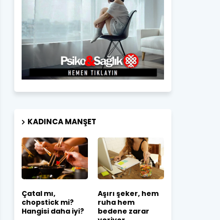
KADINCA MANŞET
Çatal mı,
Aşırı şeker, hem
chopstick mi?
ruha hem
Hangisi daha iyi?
bedene zarar
veriyor