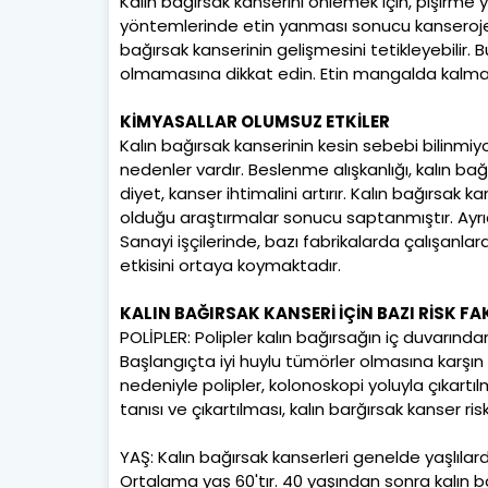
Kalın bağırsak kanserini önlemek için, pişirme 
yöntemlerinde etin yanması sonucu kanserojenl
bağırsak kanserinin gelişmesini tetikleyebili
olmamasına dikkat edin. Etin mangalda kalma 
KİMYASALLAR OLUMSUZ ETKİLER
Kalın bağırsak kanserinin kesin sebebi bilinmiy
nedenler vardır. Beslenme alışkanlığı, kalın bağı
diyet, kanser ihtimalini artırır. Kalın bağırsak
olduğu araştırmalar sonucu saptanmıştır. Ayrı
Sanayi işçilerinde, bazı fabrikalarda çalışanla
etkisini ortaya koymaktadır.
KALIN BAĞIRSAK KANSERİ İÇİN BAZI RİSK FA
POLİPLER: Polipler kalın bağırsağın iç duvarında
Başlangıçta iyi huylu tümörler olmasına karşın
nedeniyle polipler, kolonoskopi yoluyla çıkartılma
tanısı ve çıkartılması, kalın barğırsak kanser riski
YAŞ: Kalın bağırsak kanserleri genelde yaşlılard
Ortalama yaş 60'tır. 40 yaşından sonra kalın ba