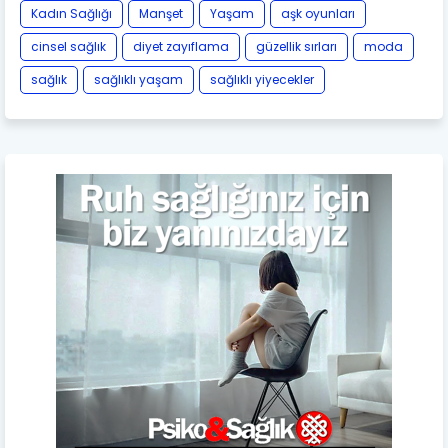
Kadın Sağlığı
Manşet
Yaşam
aşk oyunları
cinsel sağlık
diyet zayıflama
güzellik sırları
moda
sağlık
sağlıklı yaşam
sağlıklı yiyecekler