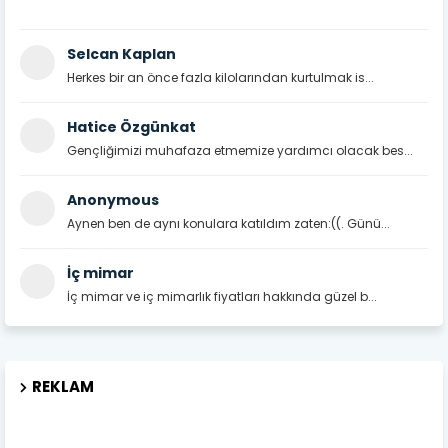
Selcan Kaplan
Herkes bir an önce fazla kilolarından kurtulmak is...
Hatice Özgünkat
Gençliğimizi muhafaza etmemize yardımcı olacak bes...
Anonymous
Aynen ben de aynı konulara katıldım zaten:((. Günü...
İç mimar
İç mimar ve iç mimarlık fiyatları hakkında güzel b...
REKLAM