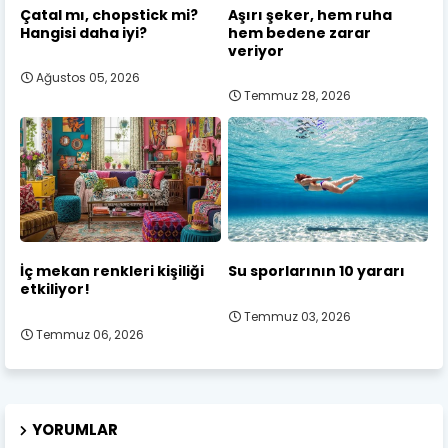
Çatal mı, chopstick mi?
Aşırı şeker, hem ruha
Hangisi daha iyi?
hem bedene zarar
veriyor
Ağustos 05, 2026
Temmuz 28, 2026
İç mekan renkleri kişiliği
Su sporlarının 10 yararı
etkiliyor!
Temmuz 03, 2026
Temmuz 06, 2026
YORUMLAR