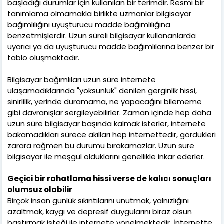
başladığı durumlar için kullanılan bir terimdir. Resmi bir
tanımlama olmamakla birlikte uzmanlar bilgisayar
bağımlılığını uyuşturucu madde bağımlılığına
benzetmişlerdir. Uzun süreli bilgisayar kullananlarda
uyarıcı ya da uyuşturucu madde bağımlılarına benzer bir
tablo oluşmaktadır.
Bilgisayar bağımlıları uzun süre internete
ulaşamadıklarında "yoksunluk" denilen gerginlik hissi,
sinirlilik, yerinde duramama, ne yapacağını bilememe
gibi davranışlar sergileyebilirler. Zaman içinde hep daha
uzun süre bilgisayar başında kalmak isterler, internete
bakamadıkları sürece akılları hep internettedir, gördükleri
zarara rağmen bu durumu bırakamazlar. Uzun süre
bilgisayar ile meşgul olduklarını genellikle inkar ederler.
Geçici bir rahatlama hissi verse de kalıcı sonuçları
olumsuz olabilir
Birçok insan günlük sıkıntılarını unutmak, yalnızlığını
azaltmak, kaygı ve depresif duygularını biraz olsun
bastırmak isteği ile internete yönelmektedir. İnternette