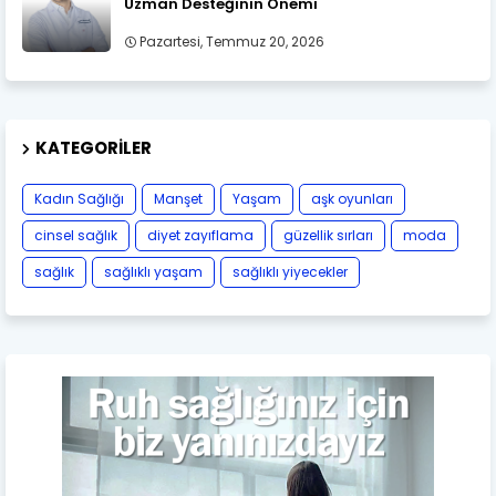
Uzman Desteğinin Önemi
Pazartesi, Temmuz 20, 2026
KATEGORILER
Kadın Sağlığı
Manşet
Yaşam
aşk oyunları
cinsel sağlık
diyet zayıflama
güzellik sırları
moda
sağlık
sağlıklı yaşam
sağlıklı yiyecekler