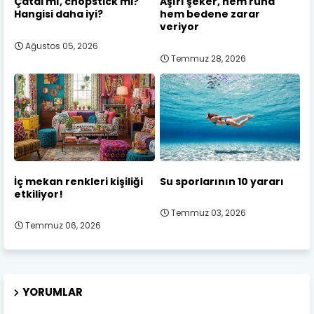
Çatal mı, chopstick mi?
Aşırı şeker, hem ruha
Hangisi daha iyi?
hem bedene zarar
veriyor
Ağustos 05, 2026
Temmuz 28, 2026
İç mekan renkleri kişiliği
Su sporlarının 10 yararı
etkiliyor!
Temmuz 03, 2026
Temmuz 06, 2026
YORUMLAR