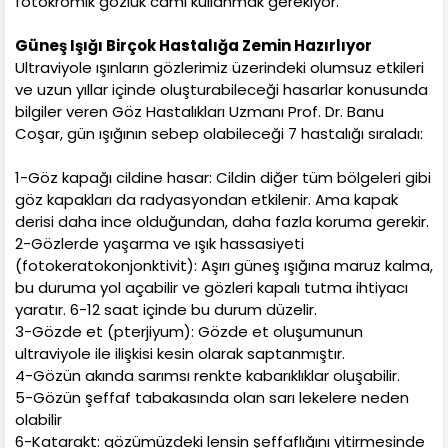
fotokromik gözlük camı kullanmak gerekiyor.
Güneş Işığı Birçok Hastalığa Zemin Hazırlıyor
Ultraviyole ışınların gözlerimiz üzerindeki olumsuz etkileri
ve uzun yıllar içinde oluşturabileceği hasarlar konusunda
bilgiler veren Göz Hastalıkları Uzmanı Prof. Dr. Banu
Coşar, gün ışığının sebep olabileceği 7 hastalığı sıraladı:
1-Göz kapağı cildine hasar: Cildin diğer tüm bölgeleri gibi
göz kapakları da radyasyondan etkilenir. Ama kapak
derisi daha ince olduğundan, daha fazla koruma gerekir.
2-Gözlerde yaşarma ve ışık hassasiyeti
(fotokeratokonjonktivit): Aşırı güneş ışığına maruz kalma,
bu duruma yol açabilir ve gözleri kapalı tutma ihtiyacı
yaratır. 6-12 saat içinde bu durum düzelir.
3-Gözde et (pterjiyum): Gözde et oluşumunun
ultraviyole ile ilişkisi kesin olarak saptanmıştır.
4-Gözün akında sarımsı renkte kabarıklıklar oluşabilir.
5-Gözün şeffaf tabakasında olan sarı lekelere neden
olabilir
6-Katarakt: gözümüzdeki lensin şeffaflığını yitirmesinde