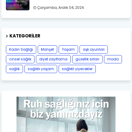
Çarşamba, Aralık 04, 2024
KATEGORILER
Kadın Sağlığı
Manşet
Yaşam
aşk oyunları
cinsel sağlık
diyet zayıflama
güzellik sırları
moda
sağlık
sağlıklı yaşam
sağlıklı yiyecekler