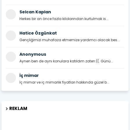
Selcan Kaplan
Herkes bir an önce fazla kilolarından kurtulmak is...
Hatice Özgünkat
Gençliğimizi muhafaza etmemize yardımcı olacak bes...
Anonymous
Aynen ben de aynı konulara katıldım zaten:((. Günü...
İç mimar
İç mimar ve iç mimarlık fiyatları hakkında güzel b...
REKLAM