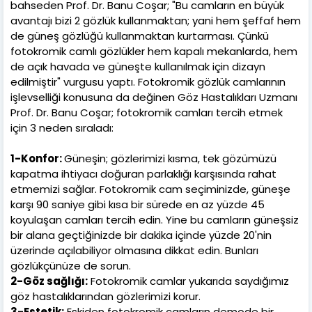
bahseden Prof. Dr. Banu Coşar; "Bu camların en büyük
avantajı bizi 2 gözlük kullanmaktan; yani hem şeffaf hem
de güneş gözlüğü kullanmaktan kurtarması. Çünkü
fotokromik camlı gözlükler hem kapalı mekanlarda, hem
de açık havada ve güneşte kullanılmak için dizayn
edilmiştir" vurgusu yaptı. Fotokromik gözlük camlarının
işlevselliği konusuna da değinen Göz Hastalıkları Uzmanı
Prof. Dr. Banu Coşar; fotokromik camları tercih etmek
için 3 neden sıraladı:
1-Konfor:
Güneşin; gözlerimizi kısma, tek gözümüzü
kapatma ihtiyacı doğuran parlaklığı karşısında rahat
etmemizi sağlar. Fotokromik cam seçiminizde, güneşe
karşı 90 saniye gibi kısa bir sürede en az yüzde 45
koyulaşan camları tercih edin. Yine bu camların güneşsiz
bir alana geçtiğinizde bir dakika içinde yüzde 20'nin
üzerinde açılabiliyor olmasına dikkat edin. Bunları
gözlükçünüze de sorun.
2-Göz sağlığı:
Fotokromik camlar yukarıda saydığımız
göz hastalıklarından gözlerimizi korur.
3-Estetik:
Eskiden fotokromik camların demode bir