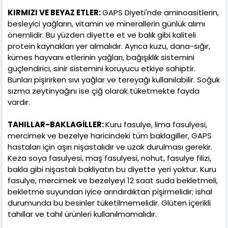
KIRMIZI VE BEYAZ ETLER:
GAPS Diyeti'nde aminoasitlerin,
besleyici yağların, vitamin ve minerallerin günlük alımı
önemlidir. Bu yüzden diyette et ve balık gibi kaliteli
protein kaynakları yer almalıdır. Ayrıca kuzu, dana-sığır,
kümes hayvanı etlerinin yağları, bağışıklık sistemini
güçlendirici, sinir sistemini koruyucu etkiye sahiptir.
Bunları pişirirken sıvı yağlar ve tereyağı kullanılabilir. Soğuk
sızma zeytinyağını ise çiğ olarak tüketmekte fayda
vardır.
TAHILLAR-BAKLAGİLLER:
Kuru fasulye, lima fasulyesi,
mercimek ve bezelye haricindeki tüm baklagiller, GAPS
hastaları için aşırı nişastalıdır ve uzak durulması gerekir.
Keza soya fasulyesi, maş fasulyesi, nohut, fasulye filizi,
bakla gibi nişastalı bakliyatın bu diyette yeri yoktur. Kuru
fasulye, mercimek ve bezelyeyi 12 saat suda bekletmeli,
bekletme suyundan iyice arındırdıktan pişirmelidir; ishal
durumunda bu besinler tüketilmemelidir. Glüten içerikli
tahıllar ve tahıl ürünleri kullanılmamalıdır.