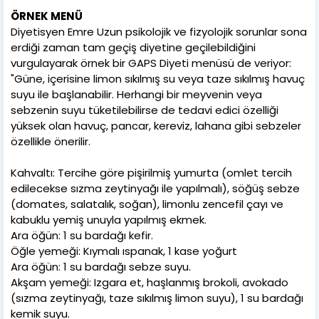
ÖRNEK MENÜ
Diyetisyen Emre Uzun psikolojik ve fizyolojik sorunlar sona
erdiği zaman tam geçiş diyetine geçilebildiğini
vurgulayarak örnek bir GAPS Diyeti menüsü de veriyor:
"Güne, içerisine limon sıkılmış su veya taze sıkılmış havuç
suyu ile başlanabilir. Herhangi bir meyvenin veya
sebzenin suyu tüketilebilirse de tedavi edici özelliği
yüksek olan havuç, pancar, kereviz, lahana gibi sebzeler
özellikle önerilir.
Kahvaltı: Tercihe göre pişirilmiş yumurta (omlet tercih
edilecekse sızma zeytinyağı ile yapılmalı), söğüş sebze
(domates, salatalık, soğan), limonlu zencefil çayı ve
kabuklu yemiş unuyla yapılmış ekmek.
Ara öğün: 1 su bardağı kefir.
Öğle yemeği: Kıymalı ıspanak, 1 kase yoğurt
Ara öğün: 1 su bardağı sebze suyu.
Akşam yemeği: Izgara et, haşlanmış brokoli, avokado
(sızma zeytinyağı, taze sıkılmış limon suyu), 1 su bardağı
kemik suyu.