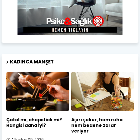
KADINCA MANŞET
Çatal mı, chopstick mi?
Aşırı şeker, hem ruha
Hangisi daha iyi?
hem bedene zarar
veriyor
Ağustos 05, 2026