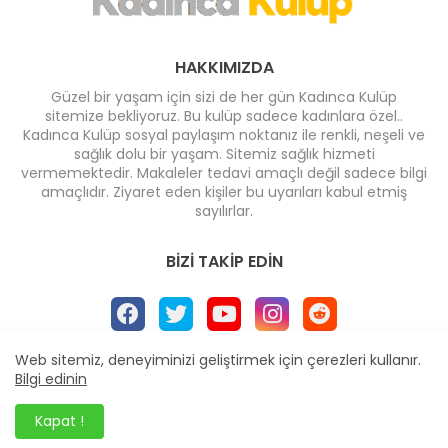
HAKKIMIZDA
Güzel bir yaşam için sizi de her gün Kadınca Kulüp
sitemize bekliyoruz. Bu kulüp sadece kadınlara özel..
Kadınca Kulüp sosyal paylaşım noktanız ile renkli, neşeli ve
sağlık dolu bir yaşam. Sitemiz sağlık hizmeti
vermemektedir. Makaleler tedavi amaçlı değil sadece bilgi
amaçlıdır. Ziyaret eden kişiler bu uyarıları kabul etmiş
sayılırlar.
BIZI TAKIP EDIN
Web sitemiz, deneyiminizi geliştirmek için çerezleri kullanır.
Bilgi edinin
Ana Sayfa
* İletişim
* Yayın İlkeleri
* Reklam
Dizayn -
Blogger Templates
| Yayıncı
Veka Medya
Kapat !