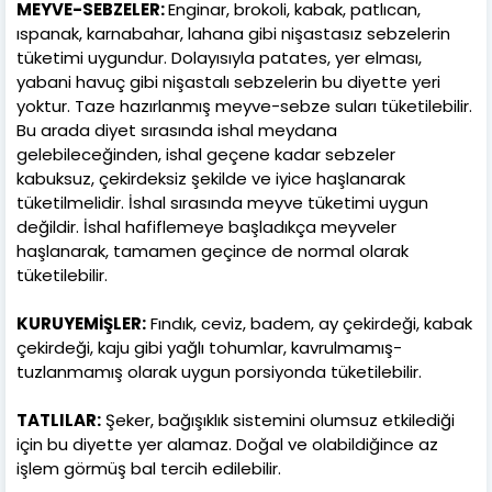
MEYVE-SEBZELER:
Enginar, brokoli, kabak, patlıcan,
ıspanak, karnabahar, lahana gibi nişastasız sebzelerin
tüketimi uygundur. Dolayısıyla patates, yer elması,
yabani havuç gibi nişastalı sebzelerin bu diyette yeri
yoktur. Taze hazırlanmış meyve-sebze suları tüketilebilir.
Bu arada diyet sırasında ishal meydana
gelebileceğinden, ishal geçene kadar sebzeler
kabuksuz, çekirdeksiz şekilde ve iyice haşlanarak
tüketilmelidir. İshal sırasında meyve tüketimi uygun
değildir. İshal hafiflemeye başladıkça meyveler
haşlanarak, tamamen geçince de normal olarak
tüketilebilir.
KURUYEMİŞLER:
Fındık, ceviz, badem, ay çekirdeği, kabak
çekirdeği, kaju gibi yağlı tohumlar, kavrulmamış-
tuzlanmamış olarak uygun porsiyonda tüketilebilir.
TATLILAR:
Şeker, bağışıklık sistemini olumsuz etkilediği
için bu diyette yer alamaz. Doğal ve olabildiğince az
işlem görmüş bal tercih edilebilir.