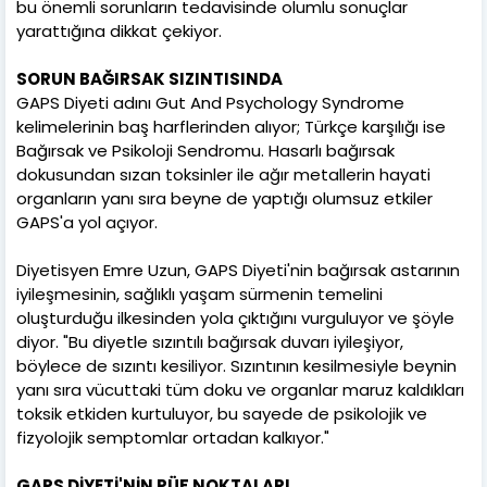
bu önemli sorunların tedavisinde olumlu sonuçlar
yarattığına dikkat çekiyor.
SORUN BAĞIRSAK SIZINTISINDA
GAPS Diyeti adını Gut And Psychology Syndrome
kelimelerinin baş harflerinden alıyor; Türkçe karşılığı ise
Bağırsak ve Psikoloji Sendromu. Hasarlı bağırsak
dokusundan sızan toksinler ile ağır metallerin hayati
organların yanı sıra beyne de yaptığı olumsuz etkiler
GAPS'a yol açıyor.
Diyetisyen Emre Uzun, GAPS Diyeti'nin bağırsak astarının
iyileşmesinin, sağlıklı yaşam sürmenin temelini
oluşturduğu ilkesinden yola çıktığını vurguluyor ve şöyle
diyor. "Bu diyetle sızıntılı bağırsak duvarı iyileşiyor,
böylece de sızıntı kesiliyor. Sızıntının kesilmesiyle beynin
yanı sıra vücuttaki tüm doku ve organlar maruz kaldıkları
toksik etkiden kurtuluyor, bu sayede de psikolojik ve
fizyolojik semptomlar ortadan kalkıyor."
GAPS DİYETİ'NİN PÜF NOKTALARI