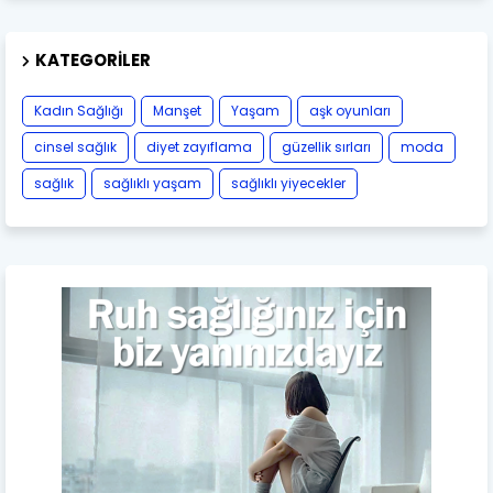
KATEGORILER
Kadın Sağlığı
Manşet
Yaşam
aşk oyunları
cinsel sağlık
diyet zayıflama
güzellik sırları
moda
sağlık
sağlıklı yaşam
sağlıklı yiyecekler