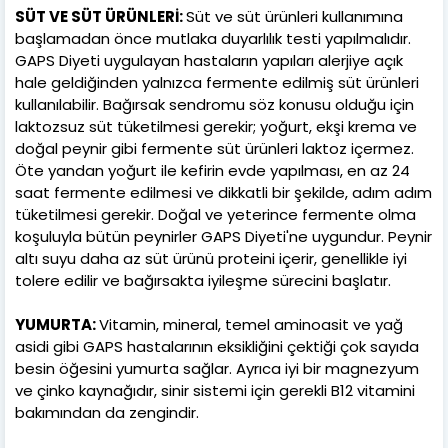
SÜT VE SÜT ÜRÜNLERİ:
Süt ve süt ürünleri kullanımına
başlamadan önce mutlaka duyarlılık testi yapılmalıdır.
GAPS Diyeti uygulayan hastaların yapıları alerjiye açık
hale geldiğinden yalnızca fermente edilmiş süt ürünleri
kullanılabilir. Bağırsak sendromu söz konusu olduğu için
laktozsuz süt tüketilmesi gerekir; yoğurt, ekşi krema ve
doğal peynir gibi fermente süt ürünleri laktoz içermez.
Öte yandan yoğurt ile kefirin evde yapılması, en az 24
saat fermente edilmesi ve dikkatli bir şekilde, adım adım
tüketilmesi gerekir. Doğal ve yeterince fermente olma
koşuluyla bütün peynirler GAPS Diyeti'ne uygundur. Peynir
altı suyu daha az süt ürünü proteini içerir, genellikle iyi
tolere edilir ve bağırsakta iyileşme sürecini başlatır.
YUMURTA:
Vitamin, mineral, temel aminoasit ve yağ
asidi gibi GAPS hastalarının eksikliğini çektiği çok sayıda
besin öğesini yumurta sağlar. Ayrıca iyi bir magnezyum
ve çinko kaynağıdır, sinir sistemi için gerekli B12 vitamini
bakımından da zengindir.