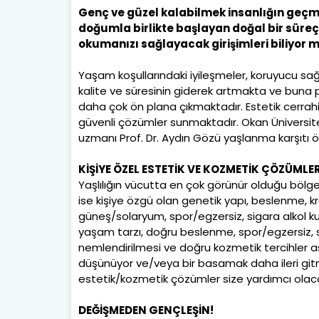
Genç ve güzel kalabilmek insanlığın geç
doğumla birlikte başlayan doğal bir süre
okumanızı sağlayacak girişimleri biliyor
Yaşam koşullarındaki iyileşmeler, koruyucu sa
kalite ve süresinin giderek artmakta ve buna pa
daha çok ön plana çıkmaktadır. Estetik cerrah
güvenli çözümler sunmaktadır. Okan Üniversites
uzmanı Prof. Dr. Aydın Gözü yaşlanma karşıtı ön
KİŞİYE ÖZEL ESTETİK VE KOZMETİK ÇÖZÜMLE
Yaşlılığın vücutta en çok görünür olduğu bölge
ise kişiye özgü olan genetik yapı, beslenme, k
güneş/solaryum, spor/egzersiz, sigara alkol kull
yaşam tarzı, doğru beslenme, spor/egzersiz, sig
nemlendirilmesi ve doğru kozmetik tercihler asl
düşünüyor ve/veya bir basamak daha ileri gitme
estetik/kozmetik çözümler size yardımcı olaca
DEĞİŞMEDEN GENÇLEŞİN!