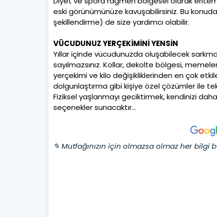
Diyet ve spora rağmen bölgesel olarak eriteme
eski görünümünüze kavuşabilirsiniz. Bu konuda
şekillendirme) de size yardımcı olabilir.
VÜCUDUNUZ YERÇEKİMİNİ YENSİN
Yıllar içinde vücudunuzda oluşabilecek sarkm
sayılmazsınız. Kollar, dekolte bölgesi, memeler 
yerçekimi ve kilo değişikliklerinden en çok etki
dolgunlaştırma gibi kişiye özel çözümler ile tek
Fiziksel yaşlanmayı geciktirmek, kendinizi daha
seçenekler sunacaktır…
✎ Mutfağınızın için olmazsa olmaz her bilgi b