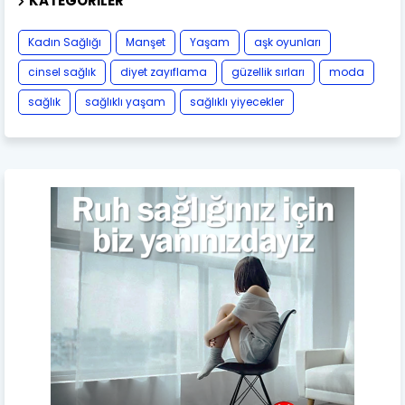
KATEGORILER
Kadın Sağlığı
Manşet
Yaşam
aşk oyunları
cinsel sağlık
diyet zayıflama
güzellik sırları
moda
sağlık
sağlıklı yaşam
sağlıklı yiyecekler