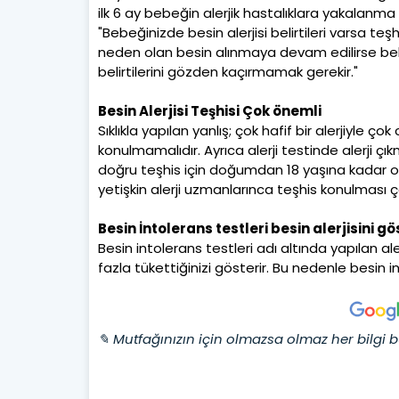
ilk 6 ay bebeğin alerjik hastalıklara yakalanma r
"Bebeğinizde besin alerjisi belirtileri varsa te
neden olan besin alınmaya devam edilirse bebeğ
belirtilerini gözden kaçırmamak gerekir."
Besin Alerjisi Teşhisi Çok önemli
Sıklıkla yapılan yanlış; çok hafif bir alerjiyle ço
konulmamalıdır. Ayrıca alerji testinde alerji çı
doğru teşhis için doğumdan 18 yaşına kadar ol
yetişkin alerji uzmanlarınca teşhis konulması ç
Besin İntolerans testleri besin alerjisini g
Besin intolerans testleri adı altında yapılan al
fazla tükettiğinizi gösterir. Bu nedenle besin int
✎ Mutfağınızın için olmazsa olmaz her bilgi b