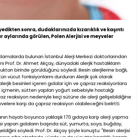
edikten sonra, dudaklarınızda kızarıklık ve kaşıntı
r aylarında görülen, Polen Alerjisi ve meyveler
çıklamalarda bulunan İstanbul Alerji Merkezi doktorlarından
 Prof. Dr. Ahmet Akçay, dünyadaki alerjik hastalıkların
cuktan birinde görüldüğünü söyledi. Besin alerjilerine bağlı,
ün vücut fonksiyonlarını durduran Alerjik şok olarak
alerjik besinleri içeren gıdalar için ve çapraz reaksiyonlara
sı içmenin, sütten yapılan yoğurt sebebiyle hastalığı
raz reaksiyon nedeniyle keçi sütüne de alerji gelişebildiğine
yvelere karşı da çapraz reaksiyon olabileceğini belirtti.
anın hayatı boyunca yaklaşık 170 gıdaya karşı alerji yapma
isi yapan gıdaların başında süt, yumurta, soya, buğday,
geldiğini söyledi. Prof. Dr. Akçay şöyle konuştu: "Besin alerjisi