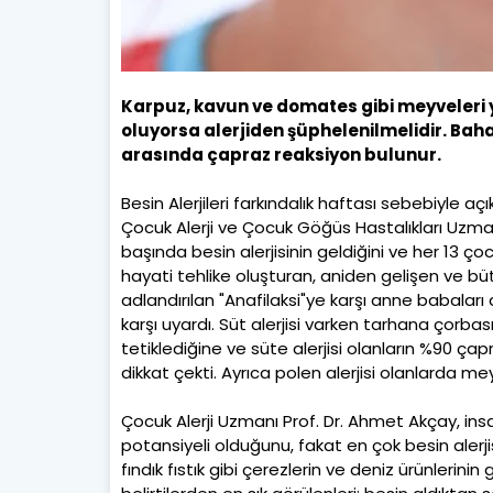
Karpuz, kavun ve domates gibi meyveleri y
oluyorsa alerjiden şüphelenilmelidir. Baha
arasında çapraz reaksiyon bulunur.
Besin Alerjileri farkındalık haftası sebebiyle a
Çocuk Alerji ve Çocuk Göğüs Hastalıkları Uzmanı
başında besin alerjisinin geldiğini ve her 13 ço
hayati tehlike oluşturan, aniden gelişen ve büt
adlandırılan "Anafilaksi"ye karşı anne babaları 
karşı uyardı. Süt alerjisi varken tarhana çorba
tetiklediğine ve süte alerjisi olanların %90 çap
dikkat çekti. Ayrıca polen alerjisi olanlarda me
Çocuk Alerji Uzmanı Prof. Dr. Ahmet Akçay, ins
potansiyeli olduğunu, fakat en çok besin alerj
fındık fıstık gibi çerezlerin ve deniz ürünlerinin 