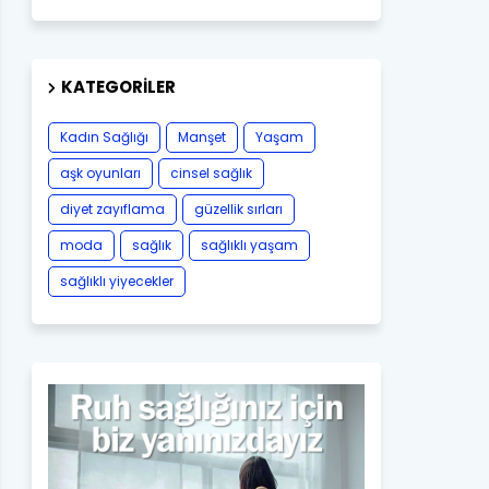
KATEGORILER
Kadın Sağlığı
Manşet
Yaşam
aşk oyunları
cinsel sağlık
diyet zayıflama
güzellik sırları
moda
sağlık
sağlıklı yaşam
sağlıklı yiyecekler