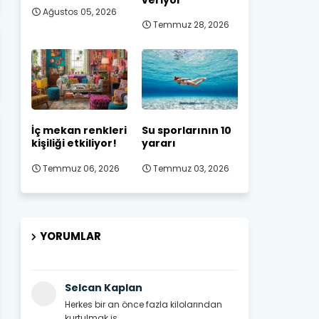
Ağustos 05, 2026
Temmuz 28, 2026
İç mekan renkleri
Su sporlarının 10
kişiliği etkiliyor!
yararı
Temmuz 06, 2026
Temmuz 03, 2026
YORUMLAR
Selcan Kaplan
Herkes bir an önce fazla kilolarından
kurtulmak is...