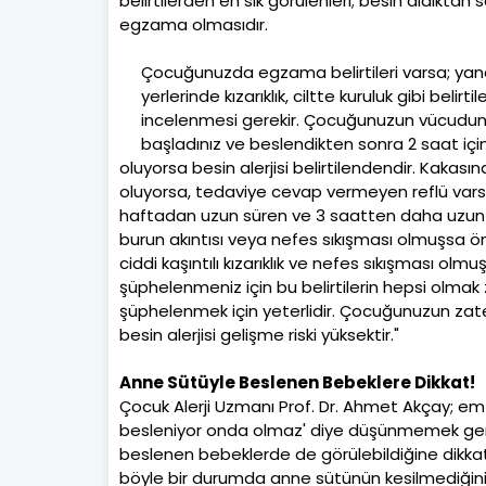
belirtilerden en sık görülenleri; besin aldıktan 
egzama olmasıdır.
Çocuğunuzda egzama belirtileri varsa; yana
yerlerinde kızarıklık, ciltte kuruluk gibi beli
incelenmesi gerekir. Çocuğunuzun vücudunda k
başladınız ve beslendikten sonra 2 saat içi
oluyorsa besin alerjisi belirtilendendir. Kak
oluyorsa, tedaviye cevap vermeyen reflü varsa,
haftadan uzun süren ve 3 saatten daha uzun huzu
burun akıntısı veya nefes sıkışması olmuşsa ön
ciddi kaşıntılı kızarıklık ve nefes sıkışması olmu
şüphelenmeniz için bu belirtilerin hepsi olmak z
şüphelenmek için yeterlidir. Çocuğunuzun zaten 
besin alerjisi gelişme riski yüksektir."
Anne Sütüyle Beslenen Bebeklere Dikkat!
Çocuk Alerji Uzmanı Prof. Dr. Ahmet Akçay; 
besleniyor onda olmaz' diye düşünmemek gerekti
beslenen bebeklerde de görülebildiğine dikkat ç
böyle bir durumda anne sütünün kesilmediğini 