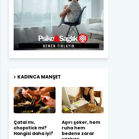
KADINCA MANŞET
Çatal mı,
Aşırı şeker, hem
chopstick mi?
ruha hem
Hangisi daha iyi?
bedene zarar
veriyor