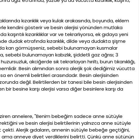
sonra ağız etrafında, yüzde ya da vücutta kızarıklık, kaşıntı,
klarında kızarıklık veya kulak arakasında, boyunda, eklem
rtilerle kendini gösterir ve besin alerjisi yönünden mutlaka
aşıntılı kızarıklıklar var ve tekrarlıyorsa, ek gıdaya yeni
nde dudak etrafında kızarıklık, dilde veya dudakta şişme
asında kan görmüşseniz, sebebi bulunamayan kusmalar
 sebebi bulunamayan kabızlık, şiddetli gaz ağrısı; 3
rsuzluk, akciğerde sık tekrarlayan hırıltı, burun tıkanıklığı,
emlidir. Besin alımından sonra alerjik şok dediğimiz vücutta
şsa en önemli belirtileri arasındadır. Besin alerjisinden
orunda değil. Belirtilerden bir tanesi bile besin alerjisinden
bir besine karşı alerjisi varsa diğer besinlere karşı da
emziren annelere, "Benim bebeğim sadece anne sütüyle
ğini ve besin alerjisi belirtilerinin yalnızca anne sütüyle
ekti. Alerjik gıdaların, annenin sütüyle bebeğe geçtiğini,
ama anneye diyet verdiklerini belirtti. Çünkü anne sütünün