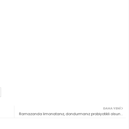
DAHA YENI
Ramazanda limonatanız, dondurmanız probiyotikli olsun...