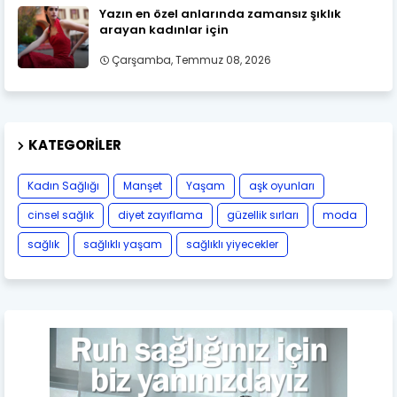
Yazın en özel anlarında zamansız şıklık
arayan kadınlar için
Çarşamba, Temmuz 08, 2026
KATEGORILER
Kadın Sağlığı
Manşet
Yaşam
aşk oyunları
cinsel sağlık
diyet zayıflama
güzellik sırları
moda
sağlık
sağlıklı yaşam
sağlıklı yiyecekler