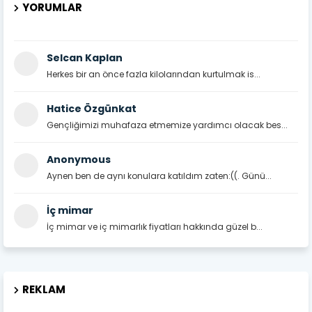
YORUMLAR
Selcan Kaplan
Herkes bir an önce fazla kilolarından kurtulmak is...
Hatice Özgünkat
Gençliğimizi muhafaza etmemize yardımcı olacak bes...
Anonymous
Aynen ben de aynı konulara katıldım zaten:((. Günü...
İç mimar
İç mimar ve iç mimarlık fiyatları hakkında güzel b...
REKLAM