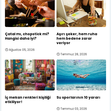
Çatal mı, chopstick mi?
Aşırı şeker, hem ruha
Hangisi daha iyi?
hem bedene zarar
veriyor
Ağustos 05, 2026
Temmuz 28, 2026
İç mekan renkleri kişiliği
Su sporlarının 10 yararı
etkiliyor!
Temmuz 03, 2026