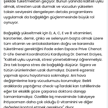
şekilde tüketmekten geçiyor. Bunun yanında kaliteli uyku
almak, stresten uzak durmak ve vücudun yükselen
toksin seviyesini dengeleyen detoks programlarını
uygulamak da bağışıklığın güçlenmesinde büyük rol
oynuyor.
Bağışıklığı yükseltmek için D, A, C, E ve B vitaminleri,
karotenler, demir, çinko ve selenyum başta olmak üzere
tüm vitamin ve antioksidanların doğru ve kararında
tüketilmesi gerektiğini ifade eden Espace Prive Chenot
D-Life Genel Koordinatörü Kardiyolog Dr. Demet Erciyes,
"Kaliteli uyku uyumalı, stresi yönetebilmeyi öğrenmeliyiz.
Zira tek başına stres de bağışıklığı düşürür. Sigara ve
tütün ürünlerinden uzak durmalıyız. Düzenli egzersiz
yapmalı sporu hayatımıza sokmalıyız. Ani hava
değişimlerine karşı vücudumuzu korumalıyız. Belirli
aralıklarda yaptığımız check-up'lardaki kan tahlillerinde
eğer bir eksiklik göze çarparsa doktora danışıp
tamamlamalıyız. Özellikle kış mevsiminde takviyeye
ihtiyacımızın daha çok olduğu D vitaminini ve diğer
değerleri kontrol etmek gerekiyor" diyor.