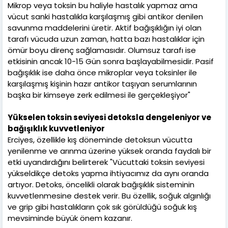
Mikrop veya toksin bu haliyle hastalık yapmaz ama
vücut sanki hastalıkla karşılaşmış gibi antikor denilen
savunma maddelerini üretir. Aktif bağışıklığın iyi olan
tarafı vücuda uzun zaman, hatta bazı hastalıklar için
ömür boyu direnç sağlamasıdır. Olumsuz tarafı ise
etkisinin ancak 10-15 Gün sonra başlayabilmesidir. Pasif
bağışıklık ise daha önce mikroplar veya toksinler ile
karşılaşmış kişinin hazır antikor taşıyan serumlarının
başka bir kimseye zerk edilmesi ile gerçekleşiyor"
Yükselen toksin seviyesi detoksla dengeleniyor ve
bağışıklık kuvvetleniyor
Erciyes, özellikle kış döneminde detoksun vücutta
yenilenme ve arınma üzerine yüksek oranda faydalı bir
etki uyandırdığını belirterek "Vücuttaki toksin seviyesi
yükseldikçe detoks yapma ihtiyacımız da aynı oranda
artıyor. Detoks, öncelikli olarak bağışıklık sisteminin
kuvvetlenmesine destek verir. Bu özellik, soğuk algınlığı
ve grip gibi hastalıkların çok sık görüldüğü soğuk kış
mevsiminde büyük önem kazanır.