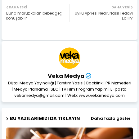
DAHA ESKI
DAHA YENI
Buna maruz kalan bebek geç
Uyku Apnesi Nedir, Nasıl Tedavi
konuşabilir!
Edilir?
Veka Medya
Dijital Medya Yayıncılığı | Tanıtım Yazısı | Backlink | PR hizmetleri
| Medya Planlama | SEO | TV Film Program Yapım | E-posta:
vekamedya@gmail.com | Web: www.vekamedya.com
BU YAZILARIMIZI DA TIKLAYIN
Daha fazla göster