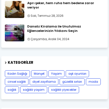
Aşırı şeker, hem ruha hem bedene zarar
veriyor
Salı, Temmuz 28, 2026
Dansöz Kiralama ile Unutulmaz
Eğlencelerinizin Yıldızını Seçin
Çarşamba, Aralık 04, 2024
KATEGORILER
Kadın Sağlığı
Manşet
Yaşam
aşk oyunları
cinsel sağlık
diyet zayıflama
güzellik sırları
moda
sağlık
sağlıklı yaşam
sağlıklı yiyecekler