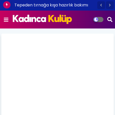
Tepeden tırnağa kışa hazırlık bakımı