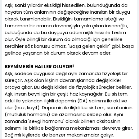
Aşk, sanki yıllardır eksikliği hissedilen, bulunduğunda da
hayatın tüm anlamının değişeceğine inanılan bir duygu
olarak tanımlanabilir. Eksikliğini tamamlama isteği ve
tamamen bir arama davranışıyla yola çıkan insanoğlu,
bulduğunda da bu duyguya adanmışlık hissi ile teslim
olur. Öyle bilinçli bir durum da olmadığı için genellikle
tercihler söz konusu olmaz. "Başa gelen çekilir" gibi, başa
gelince yaşanan bir durum olarak devam eder.
BEYNİME BİR HALLER OLUYOR!
Aşk, sadece duygusal değil aynı zamanda fizyolojik bir
süreçtir. Aşık olan kişinin davranışlarında değişiklikler
ortaya çıkar. Bu değişiklikleri de fizyolojik süreçler belirler.
Aşk, insan beyni için bir çeşit haz kaynağıdır. Bu sistem,
ödül ile yakından ilişkili dopamin (DA) salınımı ile aktive
olur (haz, keyif). Dopamin ile ilişkili bu sistem, seratoninin
(mutluluk hormonu) de azalmasına sebep olur. Aynı
zamanda 'sevgi hormonu' olarak bilinen oksitosinin
salınımı ile birlikte bağlanma mekanizması devreye girer.
Bağımlı kişilerde de benzer mekanizmalar çalışır.