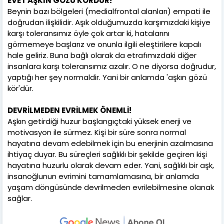
EVET AŞKIN GÖZÜ KÖRDÜR!
Beynin bazı bölgeleri (medialfrontal alanları) empati ile
doğrudan ilişkilidir. Aşık olduğumuzda karşımızdaki kişiye
karşı toleransımız öyle çok artar ki, hatalarını
görmemeye başlarız ve onunla ilgili eleştirilere kapalı
hale geliriz. Buna bağlı olarak da etrafımızdaki diğer
insanlara karşı toleransımız azalır. O ne diyorsa doğrudur,
yaptığı her şey normaldir. Yani bir anlamda 'aşkın gözü
kör'dür.
DEVRİLMEDEN EVRİLMEK ÖNEMLİ!
Aşkın getirdiği huzur başlangıçtaki yüksek enerji ve
motivasyon ile sürmez. Kişi bir süre sonra normal
hayatına devam edebilmek için bu enerjinin azalmasına
ihtiyaç duyar. Bu süreçleri sağlıklı bir şekilde geçiren kişi
hayatına huzurlu olarak devam eder. Yani, sağlıklı bir aşk,
insanoğlunun evrimini tamamlamasına, bir anlamda
yaşam döngüsünde devrilmeden evrilebilmesine olanak
sağlar.