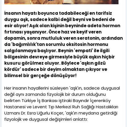
İnsanın hayatı boyunca tadabileceği en tarifsiz
duygu aşk, sadece kalbi değil beyni ve bedeni de
esir alıyor! Aşık olan kişinin beyninde adeta hormon
fırtınası yaşanıyor. Önce haz ve keyif veren
dopamin, sonra mutluluk veren seratonin, ardından
da 'bağımlılık'tan sorumlu oksitosin hormonu
salgılanmaya başlıyor. Beynin 'empati' ile ilgili
bölgesinin devreye girmesiyle büyük aşkın hiçbir
kusuru görülmez oluyor. Böylece 'aşkın gözü
kördür' sadece bir deyim olmaktan çıkıyor ve
bilimsel bir gerçeğe dönüşüyor!
Her insanın hayallerini süsleyen 'aşk'ın, sadece duygusal
değil aynı zamanda fizyolojik bir durum olduğunu
belirten Türkiye İş Bankası iştiraki Bayındır İçerenköy
Hastanesi ve Levent Tıp Merkezi Ruh Sağlığı Hastalıkları
Uzmanı Dr. Esra Uğurlu Koçer, 'aşk'ın meydana getirdiği
fizyolojik ve duygusal değişimleri anlattı: