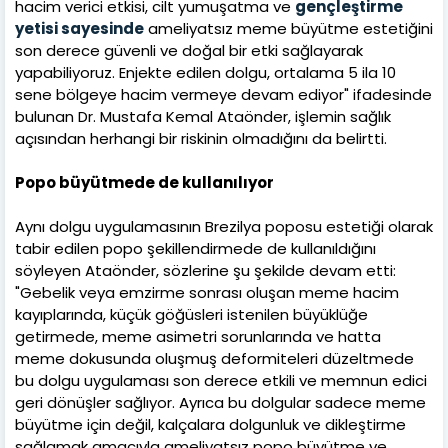
hacim verici etkisi, cilt yumuşatma ve
gençleştirme
yetisi sayesinde
ameliyatsız meme büyütme estetiğini
son derece güvenli ve doğal bir etki sağlayarak
yapabiliyoruz. Enjekte edilen dolgu, ortalama 5 ila 10
sene bölgeye hacim vermeye devam ediyor" ifadesinde
bulunan Dr. Mustafa Kemal Ataönder, işlemin sağlık
açısından herhangi bir riskinin olmadığını da belirtti.
Popo büyütmede de kullanılıyor
Aynı dolgu uygulamasının Brezilya poposu estetiği olarak
tabir edilen popo şekillendirmede de kullanıldığını
söyleyen Ataönder, sözlerine şu şekilde devam etti:
"Gebelik veya emzirme sonrası oluşan meme hacim
kayıplarında, küçük göğüsleri istenilen büyüklüğe
getirmede, meme asimetri sorunlarında ve hatta
meme dokusunda oluşmuş deformiteleri düzeltmede
bu dolgu uygulaması son derece etkili ve memnun edici
geri dönüşler sağlıyor. Ayrıca bu dolgular sadece meme
büyütme için değil, kalçalara dolgunluk ve dikleştirme
sağlamak amacıyla ameliyatsız popo büyütme ve