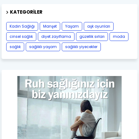
KATEGORILER
Kadın Sağlığı
Manşet
Yaşam
aşk oyunları
cinsel sağlık
diyet zayıflama
güzellik sırları
moda
sağlık
sağlıklı yaşam
sağlıklı yiyecekler