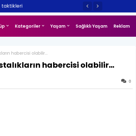
 taktikleri
rlık bakımı
üp
Kategoriler
Yaşam
Sağlıklı Yaşam
Reklam
ların habercisi olabilir…
talıkların habercisi olabilir…
0