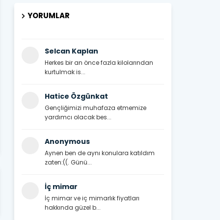
YORUMLAR
Selcan Kaplan
Herkes bir an önce fazla kilolarından
kurtulmak is...
Hatice Özgünkat
Gençliğimizi muhafaza etmemize
yardımcı olacak bes...
Anonymous
Aynen ben de aynı konulara katıldım
zaten:((. Günü...
İç mimar
İç mimar ve iç mimarlık fiyatları
hakkında güzel b...