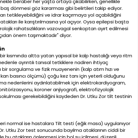
kle beraber her yaşta ortaya çıkabilirken, genellikle
ı, baş dönmesi göz kararması gibi belirtileri takip ediyor.
ı tetikleyebildiğini ve idrar kaçırmaya yol açabildiğini
atakları ile karıştırılmasına yol açıyor. Oysa epilepsi başta
rolojik rahatsızlıkların vazovagal senkoptan ayırt edilmesi
çıdan önem taşımaktadır" diyor.
ün
r kısmında altta yatan yapısal bir kalp hastalığı veya ritm
edenle ayrıntılı tanısal tetkiklere nadiren ihtiyaç
ı bir sorgulama ve fizik muayenenin (kalp atım hızı ve
 kan basıncı ölçümü) çoğu kez tanı için yeterli olduğunu
ılma nedenlerini aydınlatabilmek için elektrokardiyogram,
nitörizasyonu, koroner anjiyografi, elektrofizyolojik
sokulması gerekebildiğini kaydeden Dr. Utku Zor tilt testinin
ri normal ise hastalara Tilt testi (eğik masa) uygulanıyor
r. Utku Zor test sonucunda bayılma ataklarının ciddi bir
 bu atakların önlenmesi için bol su içilmesi, düzenli