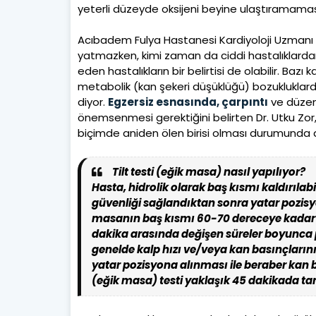
yeterli düzeyde oksijeni beyine ulaştıramama
Acıbadem Fulya Hastanesi Kardiyoloji Uzmanı D
yatmazken, kimi zaman da ciddi hastalıklardan
eden hastalıkların bir belirtisi de olabilir. Bazı ka
metabolik (kan şekeri düşüklüğü) bozukluklardan 
diyor.
Egzersiz esnasında, çarpıntı
ve düzen
önemsenmesi gerektiğini belirten Dr. Utku Zor,
biçimde aniden ölen birisi olması durumunda 
Tilt testi (eğik masa) nasıl yapılıyor?
Hasta, hidrolik olarak baş kısmı kaldırılabi
güvenliği sağlandıktan sonra yatar pozisy
masanın baş kısmı 60-70 dereceye kadar ka
dakika arasında değişen süreler boyunca p
genelde kalp hızı ve/veya kan basınçları
yatar pozisyona alınması ile beraber kan ba
(eğik masa) testi yaklaşık 45 dakikada t