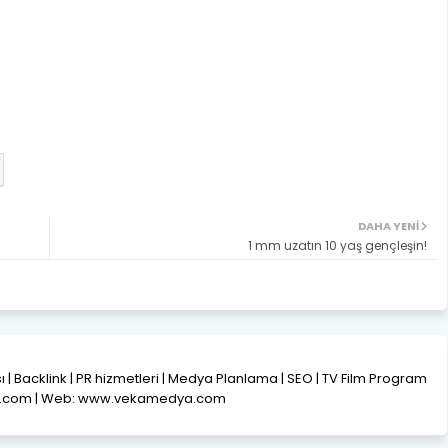
DAHA YENI
1 mm uzatın 10 yaş gençleşin!
ısı | Backlink | PR hizmetleri | Medya Planlama | SEO | TV Film Program
l.com | Web: www.vekamedya.com