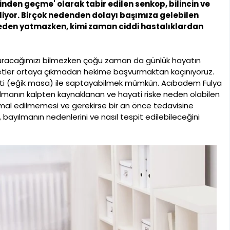
nden geçme' olarak tabir edilen senkop, bilincin ve
liyor. Birçok nedenden dolayı başımıza gelebilen
neden yatmazken, kimi zaman ciddi hastalıklardan
acağımızı bilmezken çoğu zaman da günlük hayatın
etler ortaya çıkmadan hekime başvurmaktan kaçınıyoruz.
ti (eğik masa) ile saptayabilmek mümkün. Acıbadem Fulya
yılmanın kalpten kaynaklanan ve hayati riske neden olabilen
 ihmal edilmemesi ve gerekirse bir an önce tedavisine
, bayılmanın nedenlerini ve nasıl tespit edilebileceğini