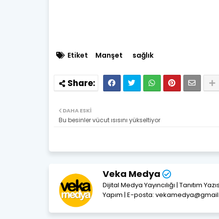
Etiket
Manşet
sağlık
DAHA ESKI
Bu besinler vücut ısısını yükseltiyor
Veka Medya
Dijital Medya Yayıncılığı | Tanıtım Yaz
Yapım | E-posta: vekamedya@gmai