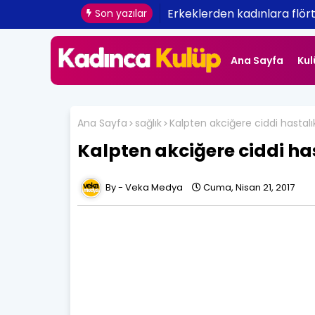
Erkeklerden kadınlara flört
Tepeden tırnağa kışa hazı
Son yazılar
Ana Sayfa
Kul
Ana Sayfa
sağlık
Kalpten akciğere ciddi hastalık
Kalpten akciğere ciddi has
Veka Medya
Cuma, Nisan 21, 2017