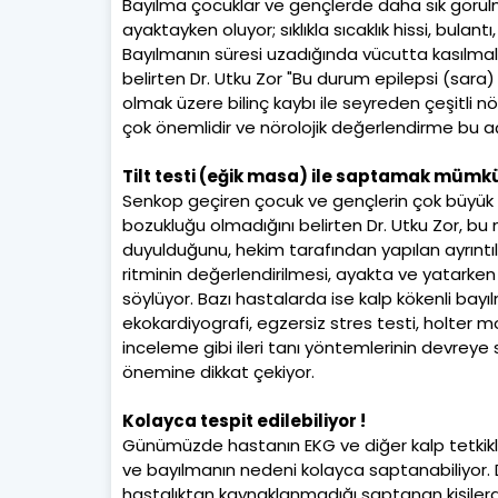
Bayılma çocuklar ve gençlerde daha sık görülme
ayaktayken oluyor; sıklıkla sıcaklık hissi, bulant
Bayılmanın süresi uzadığında vücutta kasılmalar
belirten Dr. Utku Zor "Bu durum epilepsi (sara) 
olmak üzere bilinç kaybı ile seyreden çeşitli nö
çok önemlidir ve nörolojik değerlendirme bu a
Tilt testi (eğik masa) ile saptamak mümk
Senkop geçiren çocuk ve gençlerin çok büyük bi
bozukluğu olmadığını belirten Dr. Utku Zor, bu n
duyulduğunu, hekim tarafından yapılan ayrıntıl
ritminin değerlendirilmesi, ayakta ve yatarken
söylüyor. Bazı hastalarda ise kalp kökenli bay
ekokardiyografi, egzersiz stres testi, holter mo
inceleme gibi ileri tanı yöntemlerinin devreye 
önemine dikkat çekiyor.
Kolayca tespit edilebiliyor !
Günümüzde hastanın EKG ve diğer kalp tetkikle
ve bayılmanın nedeni kolayca saptanabiliyor. D
hastalıktan kaynaklanmadığı saptanan kişilerde